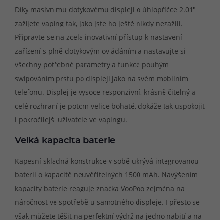
Díky masivnímu dotykovému displeji o úhlopříčce 2.01"
zažijete vaping tak, jako jste ho ještě nikdy nezažili.
Připravte se na zcela inovativní přístup k nastavení
zařízení s plně dotykovým ovládáním a nastavujte si
všechny potřebné parametry a funkce pouhým
swipováním prstu po displeji jako na svém mobilním
telefonu. Displej je vysoce responzivní, krásně čitelný a
celé rozhraní je potom velice bohaté, dokáže tak uspokojit
i pokročilejší uživatele ve vapingu.
Velká kapacita baterie
Kapesní skladná konstrukce v sobě ukrývá integrovanou
baterii o kapacitě neuvěřitelných 1500 mAh. Navýšením
kapacity baterie reaguje značka VooPoo zejména na
náročnost ve spotřebě u samotného displeje. I přesto se
však můžete těšit na perfektní výdrž na jedno nabití a na