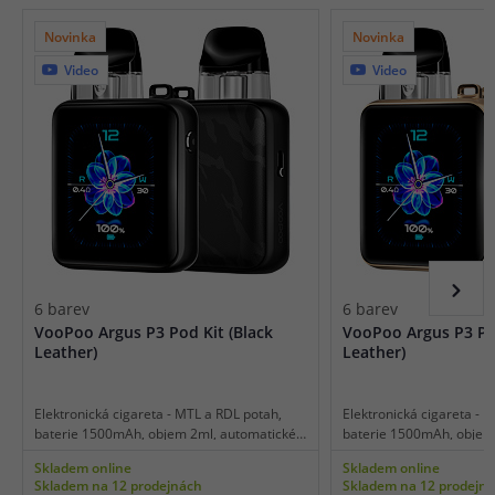
Novinka
Novinka
Video
Video
6 barev
6 barev
VooPoo Argus P3 Pod Kit (Black
VooPoo Argus P3 Po
Leather)
Leather)
Elektronická cigareta - MTL a RDL potah,
Elektronická cigareta - 
baterie 1500mAh, objem 2ml, automatické
baterie 1500mAh, objem
spínání, výkon 5-30W, dobíjení USB-C,
spínání, výkon 5-30W, do
Skladem online
Skladem online
regulace air-flow, dotykový displej,
regulace air-flow, dotykov
Skladem na 12 prodejnách
Skladem na 12 prodejn
inteligentní detekce odporu, dotykové
inteligentní detekce odp