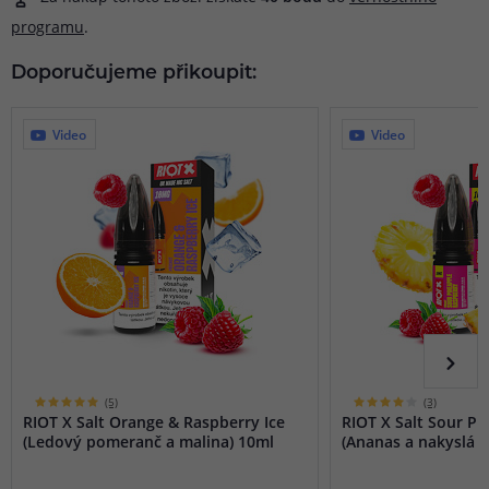
programu
.
Doporučujeme přikoupit:
Video
Video
(5)
(3)
RIOT X Salt Orange & Raspberry Ice
RIOT X Salt Sour P
(Ledový pomeranč a malina) 10ml
(Ananas a nakyslá m