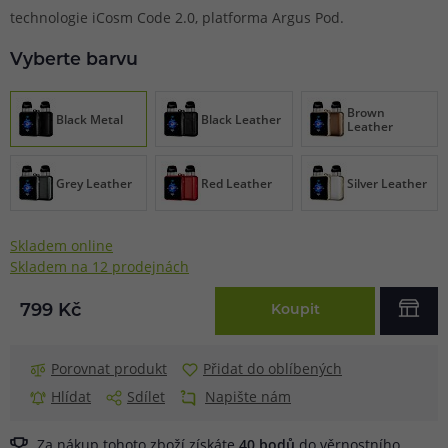
technologie iCosm Code 2.0, platforma Argus Pod.
Vyberte barvu
Brown
Black Metal
Black Leather
Leather
Grey Leather
Red Leather
Silver Leather
Skladem online
Skladem na 12 prodejnách
799 Kč
Koupit
Porovnat produkt
Přidat do oblíbených
Hlídat
Sdílet
Napište nám
Za nákup tohoto zboží získáte
40
bodů
do
věrnostního