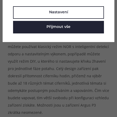
budoucnosti naprosto ve všech směrech. Přináší také
řadu užitečných funkcí, tou nejzásadnější je přítomnost
Nastavení
pokročilého počítadla potahů s grafy. Dále si můžete u e-
cigarety nastavit jeden z paměťových režimů, která
Přijmout vše
ukládají vlastní nastavení, na výběr máte režimy M1 - M3.
Zajímavostí je také přítomnost dvou režimů výkonu,
můžete používat klasický režim NOR s inteligentní detekcí
odporu a nastavitelným výkonem, popřípadě můžete
využít režim DIY, u kterého si nastavujete křivku žhavení
pro jednotlivé fáze potahu. Celý design zařízení pak
dokreslí přítomnost ciferníku hodin, přičemž na výběr
bude až 18 různých témat ciferníků, jednotlivá témata si
odemykáte postupným používáním a vapováním. Čím více
budete vapovat, tím větší svobodu při konfiguraci vzhledu
zařízení získáte. Možnosti jsou u zařízení Argus P3
zkrátka neomezené.