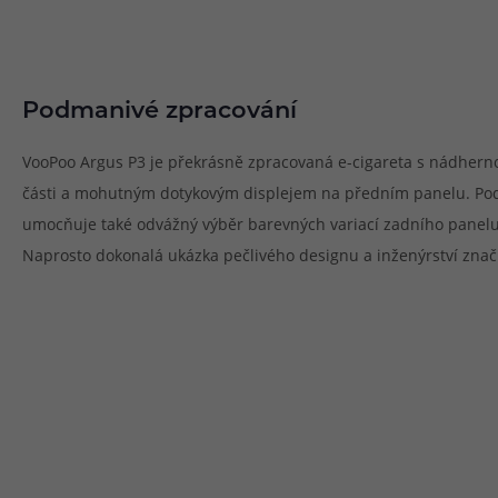
Podmanivé zpracování
VooPoo Argus P3 je překrásně zpracovaná e-cigareta s nádher
části a mohutným dotykovým displejem na předním panelu. Pod
umocňuje také odvážný výběr barevných variací zadního panelu
Naprosto dokonalá ukázka pečlivého designu a inženýrství znač