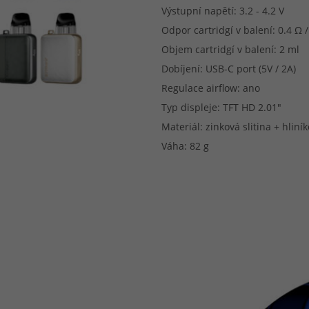
Výstupní napětí: 3.2 - 4.2 V
Odpor cartridgí v balení: 0.4 Ω /
Objem cartridgí v balení: 2 ml
Dobíjení: USB-C port (5V / 2A)
Regulace airflow: ano
Typ displeje: TFT HD 2.01"
Materiál: zinková slitina + hliní
Váha: 82 g