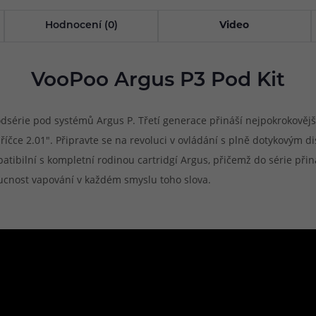
Hodnocení (0)
Video
VooPoo Argus P3 Pod Kit
dsérie pod systémů Argus P. Třetí generace přináší nejpokrokově
opříčce 2.01". Připravte se na revoluci v ovládání s plně dotykovým
tibilní s kompletní rodinou cartridgí Argus, přičemž do série přin
ucnost vapování v každém smyslu toho slova.