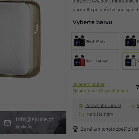
dotykové ovládání, multifunkční 
počítadlo potahů, technologie i
při nákupu vědět
m, podle čeho se rozhodnout
nější, než si myslíte
Vyberte barvu
Black Metal
B
Red Leather
S
Skladem online
Skladem na 12 prodejnách
Porovnat produkt
Napište nám
info@ejuice.cz
kdykoliv
Za nákup tohoto zboží získ