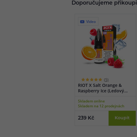
Doporučujeme přikoupi
Video
(5)
RIOT X Salt Orange &
Raspberry Ice (Ledový
pomeranč a malina) 10ml
Skladem online
Skladem na 12 prodejnách
239 Kč
Koupit