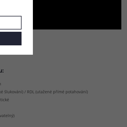
u:
m
é šlukování) / RDL (utažené přímé potahování)
tické
vatelný)