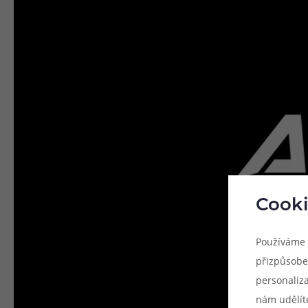
Cooki
Používáme 
přizpůsobe
personaliz
nám udělít