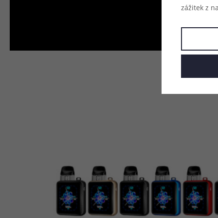
zážitek z n