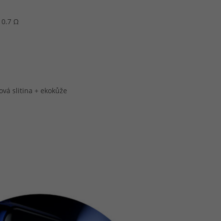
 0.7 Ω
ková slitina + ekokůže