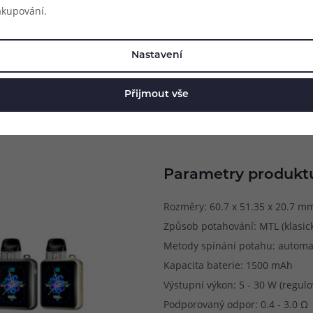
akupování.
Nastavení
Přijmout vše
Parametry produkt
Rozměry: 60.7 x 51.35 x 20.7 m
Způsob potahování: MTL (klasick
Metody spínání potahu: automa
Kapacita baterie: 1500 mAh
Výstupní výkon: 5 - 30 W (regulo
Podporovaný odpor: 0.4 - 3.0 Ω