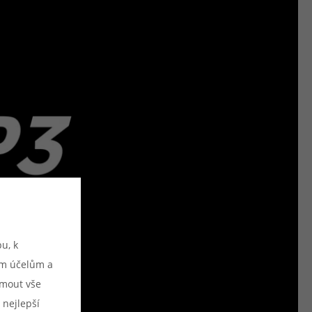
u, k
ým účelům a
ijmout vše
 nejlepší