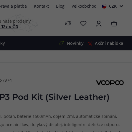
rava a platba
Kontakt
Blog
Velkoobchod
CZK
EUR
e naše prodejny
 12x v ČR
čky
Novinky
Akční nabídka
e
i-Ohm
illa
g-7974
 Alpha
4
G5
 S&V
3 Pod Kit (Silver Leather)
 V2
00 Pro
Mini
S&V
DL potah, baterie 1500mAh, objem 2ml, automatické spínání,
220
 3v1
45
ulace air-flow, dotykový displej, inteligentní detekce odporu,
Zobrazit produkty
Zobrazit produkty
Zobrazit produkty
Zobrazit produkty
Zobrazit produkty
Zobrazit produkty