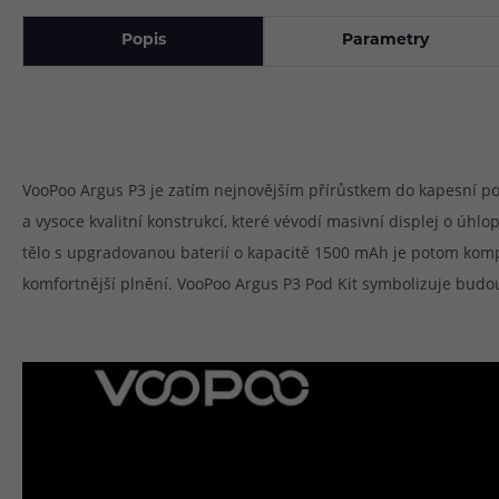
Popis
Parametry
VooPoo Argus P3 je zatím nejnovějším přírůstkem do kapesní po
a vysoce kvalitní konstrukcí, které vévodí masivní displej o úhl
tělo s upgradovanou baterií o kapacitě 1500 mAh je potom kompa
komfortnější plnění. VooPoo Argus P3 Pod Kit symbolizuje budo