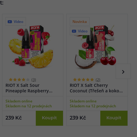
t:
Video
Novinka
Video
(3)
(2)
RIOT X Salt Sour
RIOT X Salt Cherry
R
Pineapple Raspberry
Coconut (Třešeň a kokos)
B
(Ananas a nakyslá malina)
10ml
m
Skladem online
Skladem online
S
10ml
1
Skladem na 12 prodejnách
Skladem na 12 prodejnách
S
239 Kč
Koupit
239 Kč
Koupit
2