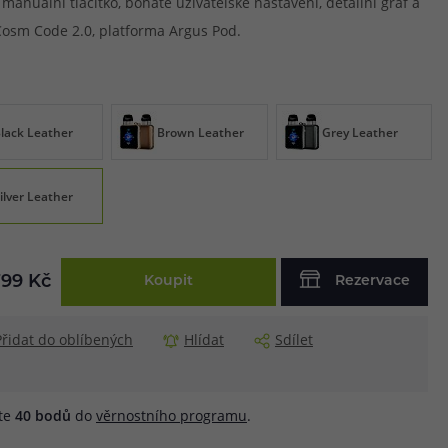
manuální tlačítko, bohaté uživatelské nastavení, detailní graf a
Cosm Code 2.0, platforma Argus Pod.
lack Leather
Brown Leather
Grey Leather
ilver Leather
799 Kč
Koupit
Rezervace
Přidat do oblíbených
Hlídat
Sdílet
áte
40
bodů
do
věrnostního programu
.