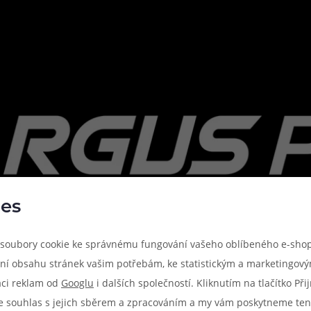
es
soubory cookie ke správnému fungování vašeho oblíbeného e-shop
ní obsahu stránek vašim potřebám, ke statistickým a marketingov
aci reklam od
Googlu
i dalších společností. Kliknutím na tlačítko Př
e souhlas s jejich sběrem a zpracováním a my vám poskytneme ten