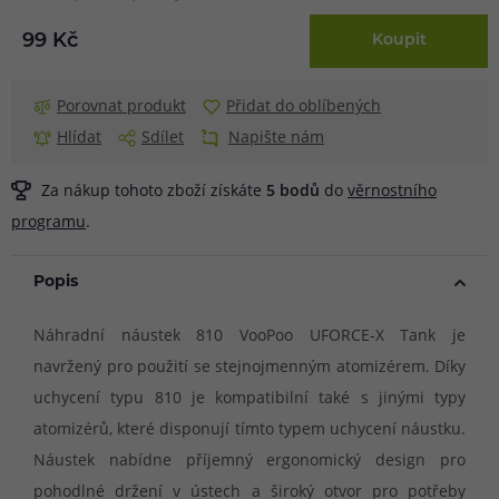
99 Kč
Koupit
Porovnat produkt
Přidat do oblíbených
Hlídat
Sdílet
Napište nám
Za nákup tohoto zboží získáte
5
bodů
do
věrnostního
programu
.
Popis
Náhradní náustek 810 VooPoo UFORCE-X Tank je
navržený pro použití se stejnojmenným atomizérem. Díky
uchycení typu 810 je kompatibilní také s jinými typy
atomizérů, které disponují tímto typem uchycení náustku.
Náustek nabídne příjemný ergonomický design pro
pohodlné držení v ústech a široký otvor pro potřeby