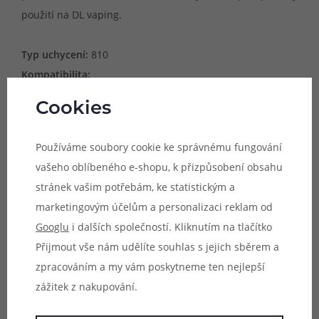
použití na DL vaping.
Typ uchycení:
810
Kompatibilita:
- VooPoo UFORCE-X Tank
Cookies
- Atomizéry s uchycením náustku 810
Obsah balení:
Používáme soubory cookie ke správnému fungování
1x náustek 810 VooPoo UFORCE-X Tank
vašeho oblíbeného e-shopu, k přizpůsobení obsahu
stránek vašim potřebám, ke statistickým a
Parametry
marketingovým účelům a personalizaci reklam od
Googlu
i dalších společností. Kliknutím na tlačítko
Hodnocení (0)
Přijmout vše nám udělíte souhlas s jejich sběrem a
zpracováním a my vám poskytneme ten nejlepší
Zeptejte se (1)
zážitek z nakupování.