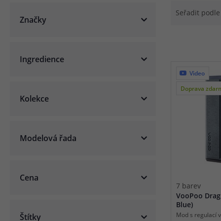
Seřadit podl
Článek:
Vybíráme e-liquid, aneb co potřebujete 
Značky
Článek:
Vybíráte první e-cigaretu? Poradíme vá
Článek:
Jak namíchat vlastní e-liquid? Je to snad
Ingredience
Video
Doprava zdar
Kolekce
Modelová řada
Cena
7 barev
VooPoo Drag
Blue)
Mod s regulací 
Štítky