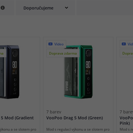
e
při nákupu vědět
m, podle čeho se rozhodnout
nější, než si myslíte
Video
Vi
ma
Doprava zdarma
Dopra
7 barev
7 bare
 5 Mod (Gradient
VooPoo Drag 5 Mod (Green)
VooPo
Pink)
výkonu a se slotem pro
Mod s regulací výkonu a se slotem pro
Mod s r