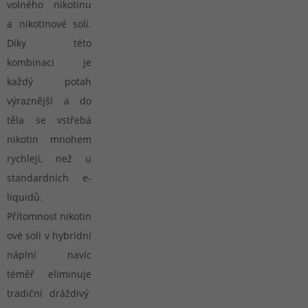
volného nikotinu
a nikotinové soli.
Díky této
kombinaci je
každý potah
výraznější a do
těla se vstřebá
nikotin mnohem
rychleji, než u
standardních e-
liquidů.
Přítomnost nikotin
ové soli v hybridní
náplni navíc
téměř eliminuje
tradiční dráždivý