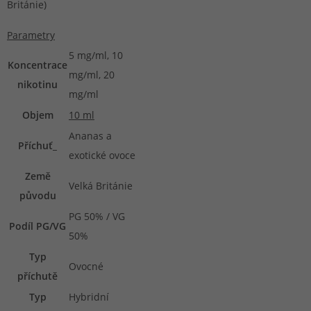
Británie)
Parametry
5 mg/ml, 10
Koncentrace
mg/ml, 20
nikotinu
mg/ml
Objem
10 ml
Ananas a
Příchuť_
exotické ovoce
Země
Velká Británie
původu
PG 50% / VG
Podíl PG/VG
50%
Typ
Ovocné
příchutě
Typ
Hybridní