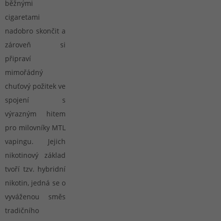
běžnými
cigaretami
nadobro skončit a
zároveň si
připraví
mimořádný
chuťový požitek ve
spojení s
výrazným hitem
pro milovníky MTL
vapingu. Jejich
nikotinový základ
tvoří tzv. hybridní
nikotin, jedná se o
vyváženou směs
tradičního