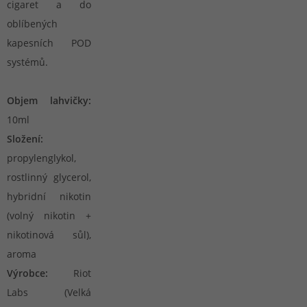
cigaret a do
oblíbených
kapesních POD
systémů.
Objem lahvičky:
10ml
Složení:
propylenglykol,
rostlinný glycerol,
hybridní nikotin
(volný nikotin +
nikotinová sůl),
aroma
Výrobce:
Riot
Labs (Velká