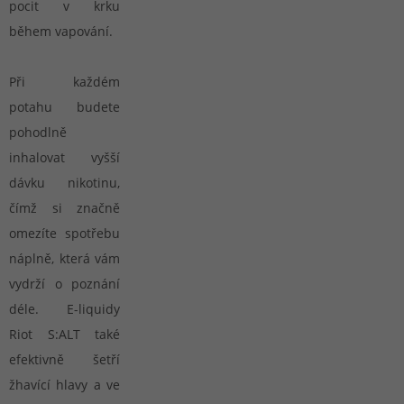
pocit v krku
během vapování.
Při každém
potahu budete
pohodlně
inhalovat vyšší
dávku nikotinu,
čímž si značně
omezíte spotřebu
náplně, která vám
vydrží o poznání
déle. E-liquidy
Riot S:ALT také
efektivně šetří
žhavící hlavy a ve