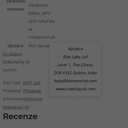
Zdravotní
návykovou
varování
látkou. Jeho
užití nekuřáky
se
nedoporučuje.
Výrobce
Riot Squad
Výrobce
Ke stažení
Riot Labs Ltd
Dokumenty ke
Level 1, The Chase,
stažení
D18 Y3X2 Dublin, Irsko
help@bemoreriot.com
RIOT Salt
RIOT Salt
www.rioteliquid.com
Příbalová
Příbalová
informace
informace
Hodnocení (0)
Recenze