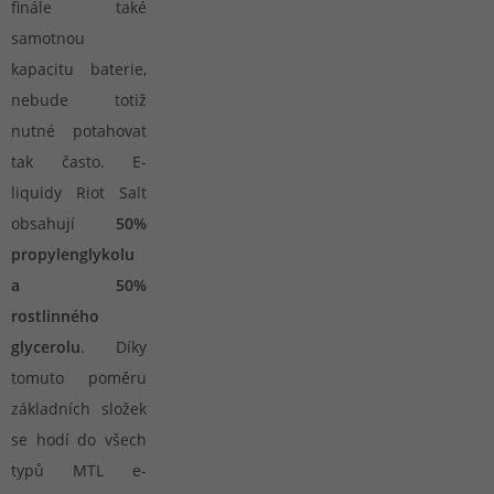
finále také
samotnou
kapacitu baterie,
nebude totiž
nutné potahovat
tak často. E-
liquidy Riot Salt
obsahují
50%
propylenglykolu
a 50%
rostlinného
glycerolu
. Díky
tomuto poměru
základních složek
se hodí do všech
typů MTL e-