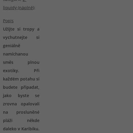
liquidy (náplně)
:
Popis
Užijte si tropy a
vychutnejte si
geniálně
namíchanou
směs plnou
exotiky. Při
každém potahu si
budete připadat,
jako byste se
zrovna opalovali
na prosluněné
pláži někde
daleko v Karibiku.