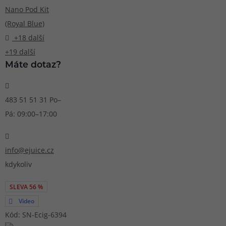
+18 další
+19 další
Máte dotaz?
483 51 51 31
Po–
Pá: 09:00–17:00
info@ejuice.cz
kdykoliv
SLEVA 56 %
Video
Kód: SN-Ecig-6394