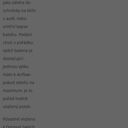
Jako záloha do
schránky na klíče
v autě, nebo
vnitřní kapse
batohu. Podání
chuti v pořádku,
výdrž baterie je
dostačující .
Jedinou výtku
mám k Airflow -
pokud otevřu na
maximum, je to
pořád hodně
utažený potah.
Původně vloženo
k
Dotmod Switch