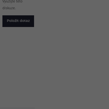
Využijte této
diskuze.
Položit dotaz
Pomůžeme
vám s
483 51 51 31
výběrem
Po–Pá: 09:00–17:00
info@ejuice.cz
kdykoliv