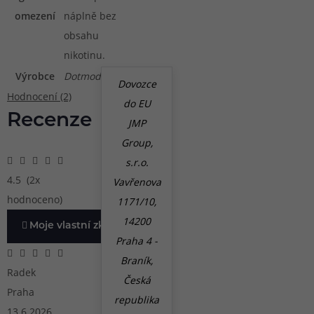
omezení
náplně bez
obsahu
nikotinu.
Výrobce
Dotmod
Dovozce
Hodnocení (2)
do EU
Recenze
JMP
Group,
s.r.o.
4.5
(2x
Vavřenova
hodnoceno)
1171/10,
14200
Moje vlastní zkušenost
Praha 4 -
Braník,
Radek
Česká
Praha
republika
13.6.2026