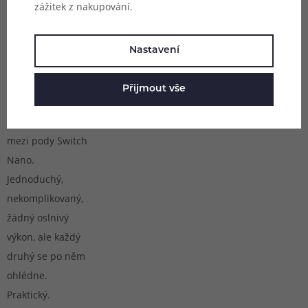
Recenze
zážitek z nakupování.
nakupujícího
Nastavení
Nahlásit
To, co je pro mě
Přijmout vše
mezi automobily
Smart, je pro mne
mezi pody Switch
Nano.
Jednoduchý,
nekomplikovaný,
žádný oslnivý
výkon, ale každý
druhý se po něm
ohlédne.
Praktický.