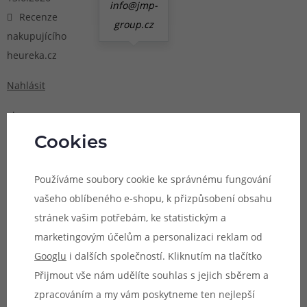
info@jmp-
Recenze
group.cz
nakupujícího
heureka.cz
Nahlásit
ok
Cookies
Původně vloženo
k
Dotmod Switch
Používáme soubory cookie ke správnému fungování
Nano Pod Kit
vašeho oblíbeného e-shopu, k přizpůsobení obsahu
(Purple)
stránek vašim potřebám, ke statistickým a
marketingovým účelům a personalizaci reklam od
Michal
Googlu
i dalších společností. Kliknutím na tlačítko
Praha
Přijmout vše nám udělíte souhlas s jejich sběrem a
9.4.2026
zpracováním a my vám poskytneme ten nejlepší