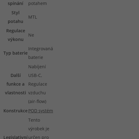
spínání
potahem
Styl
MTL
potahu
Regulace
Ne
výkonu
Integrovaná
Typ baterie
baterie
Nabíjení
Další
USB-C,
funkce a
Regulace
vlastnosti
vzduchu
(air-flow)
Konstrukce
POD systém
Tento
výrobek je
Legislativní
určen pro