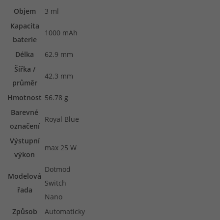
Objem
3 ml
Kapacita
1000 mAh
baterie
Délka
62.9 mm
Šířka /
42.3 mm
průměr
Hmotnost
56.78 g
Barevné
Royal Blue
označení
Výstupní
max 25 W
výkon
Dotmod
Modelová
Switch
řada
Nano
Způsob
Automaticky