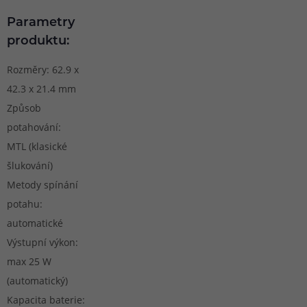
Parametry
produktu:
Rozměry: 62.9 x
42.3 x 21.4 mm
Způsob
potahování:
MTL (klasické
šlukování)
Metody spínání
potahu:
automatické
Výstupní výkon:
max 25 W
(automatický)
Kapacita baterie: