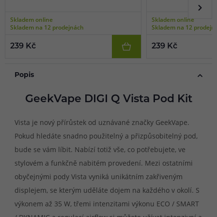
Skladem online
Skladem online
Skladem na 12 prodejnách
Skladem na 12 prodejn
239 Kč
239 Kč
Popis
GeekVape DIGI Q Vista Pod Kit
Vista je nový přírůstek od uznávané značky GeekVape.
Pokud hledáte snadno použitelný a přizpůsobitelný pod,
bude se vám líbit. Nabízí totiž vše, co potřebujete, ve
stylovém a funkčně nabitém provedení. Mezi ostatními
obyčejnými pody Vista vyniká unikátním zakřiveným
displejem, se kterým uděláte dojem na každého v okolí. S
výkonem až 35 W, třemi intenzitami výkonu ECO / SMART