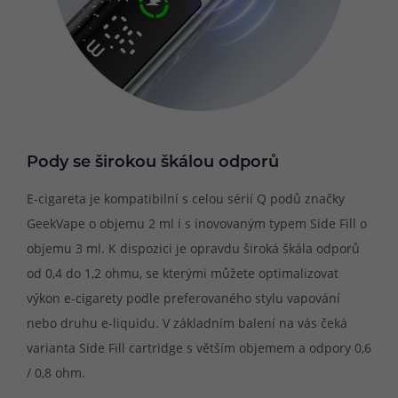
Pody se širokou škálou odporů
E-cigareta je kompatibilní s celou sérií Q podů značky
GeekVape o objemu 2 ml i s inovovaným typem Side Fill o
objemu 3 ml. K dispozici je opravdu široká škála odporů
od 0,4 do 1,2 ohmu, se kterými můžete optimalizovat
výkon e-cigarety podle preferovaného stylu vapování
nebo druhu e-liquidu. V základním balení na vás čeká
varianta Side Fill cartridge s větším objemem a odpory 0,6
/ 0,8 ohm.