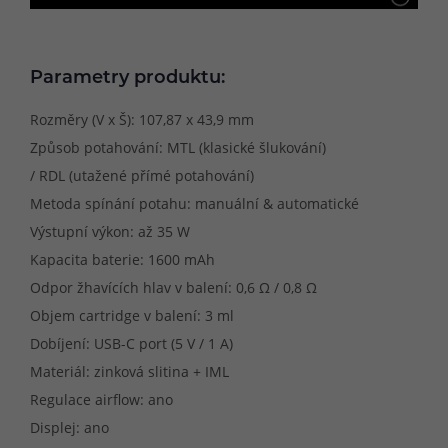
Parametry produktu:
Rozměry (V x Š): 107,87 x 43,9 mm
Způsob potahování: MTL (klasické šlukování)
/ RDL (utažené přímé potahování)
Metoda spínání potahu: manuální & automatické
Výstupní výkon: až 35 W
Kapacita baterie: 1600 mAh
Odpor žhavících hlav v balení: 0,6 Ω / 0,8 Ω
Objem cartridge v balení: 3 ml
Dobíjení: USB-C port (5 V / 1 A)
Materiál: zinková slitina + IML
Regulace airflow: ano
Displej: ano