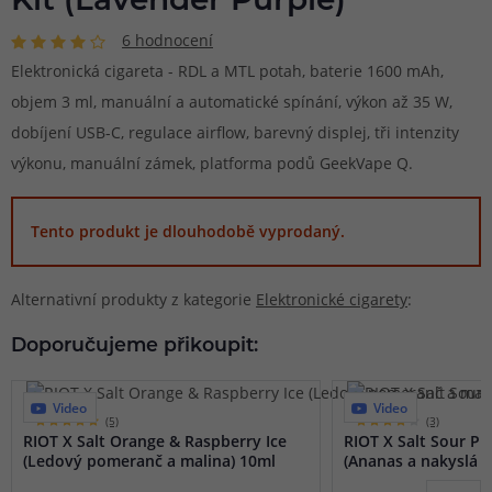
Kit (Lavender Purple)
6 hodnocení
Elektronická cigareta - RDL a MTL potah, baterie 1600 mAh,
objem 3 ml, manuální a automatické spínání, výkon až 35 W,
dobíjení USB-C, regulace airflow, barevný displej, tři intenzity
výkonu, manuální zámek, platforma podů GeekVape Q.
Tento produkt je dlouhodobě vyprodaný.
Alternativní produkty z kategorie
Elektronické cigarety
:
Doporučujeme přikoupit:
Video
Video
(5)
(3)
RIOT X Salt Orange & Raspberry Ice
RIOT X Salt Sour P
(Ledový pomeranč a malina) 10ml
(Ananas a nakyslá m