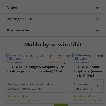
Video
Zeptejte se (0)
Příslušenství
Mohlo by se vám líbit
Video
Video
2 varianty
2 varianty
(5)
RIOT X Salt Orange & Raspberry Ice
RIOT X Salt Sour Pi
(Ledový pomeranč a malina) 10ml
Raspberry (Ananas a
malina) 10ml
Čerstvý pomeranč a sladká malina s
Fúze ananasu a sladké ma
osvěžující ledovou tečkou.
tropickou směs.
Skladem online
Skladem online
Skladem na 12 prodejnách
Skladem na 12 prodejn