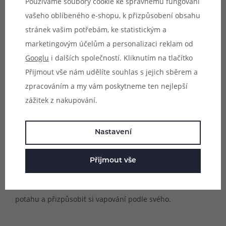
Používáme soubory cookie ke správnému fungování
nemohlo dojít nedopatřením ke spálení žhavící hlavy. V
vašeho oblíbeného e-shopu, k přizpůsobení obsahu
případě nastavení nižšího výkonu se aktivuje režim ECO
stránek vašim potřebám, ke statistickým a
pro úsporu energie. Maximum je pak až 35 W v režimu
marketingovým účelům a personalizaci reklam od
DYNAMIC, kdy si můžete s naplno otevřeným airflow
Googlu
i dalších společností. Kliknutím na tlačítko
užívat intenzivní vaping s velkými mraky.
Přijmout vše nám udělíte souhlas s jejich sběrem a
zpracováním a my vám poskytneme ten nejlepší
Vyladěný airflow systém
zážitek z nakupování.
Kromě maximálního výkonu až 35 W je příjemným
bonusem i přítomnost regulace airflow pro nastavení
Nastavení
optimální tuhosti potahu. Pomocí manuálního posuvníku
na boční straně e-cigarety lze během sekundy omezit
Přijmout vše
nebo naopak otevřít průtok vzduchu ke žhavení. I
začátečník tak může experimentovat s různými styly
potahu a přizpůsobit si vapování podle svého.