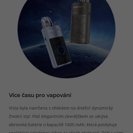
Více času pro vapování
Vista byla navržena s ohledem na dnešní dynamický
životní styl. Pod elegantním zevnějškem se ukrývá
obrovská baterie o kapacitě 1600 mAh, která poskytuje
spolehlivý celodenní výkon za všech okolností. Drží s vámi