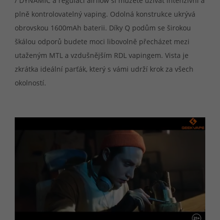
/ DYNAMIC a regulací airflow si můžete užívat intenzivní a
plně kontrolovatelný vaping. Odolná konstrukce ukrývá
obrovskou 1600mAh baterii. Díky Q podům se širokou
škálou odporů budete moci libovolně přecházet mezi
utaženým MTL a vzdušnějším RDL vapingem. Vista je
zkrátka ideální parťák, který s vámi udrží krok za všech
okolností.