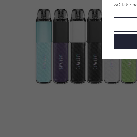
zážitek z n