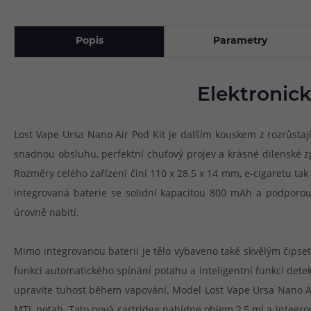
Popis
Parametry
Elektronick
Lost Vape Ursa Nano Air Pod Kit je dalším kouskem z rozrůstajíc
snadnou obsluhu, perfektní chuťový projev a krásné dílenské zpr
Rozměry celého zařízení činí 110 x 28.5 x 14 mm, e-cigaretu tak 
integrovaná baterie se solidní kapacitou 800 mAh a podporou
úrovně nabití.
Mimo integrovanou baterii je tělo vybaveno také skvělým čipse
funkci automatického spínání potahu a inteligentní funkci dete
upravíte tuhost během vapování. Model Lost Vape Ursa Nano Air
MTL potah. Tato nová cartridge nabídne objem 2,5 ml a integro