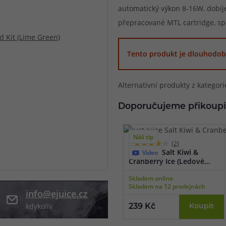
automatický výkon 8-16W, dobíje
při nákupu vědět
přepracované MTL cartridge, sp
m, podle čeho se rozhodnout
nější, než si myslíte
Tento produkt je dlouhodob
Alternativní produkty z kategor
Doporučujeme přikoupi
Náš tip
(2)
Just Juice Salt Kiwi &
Video
Cranberry Ice (Ledové
kiwi & brusinka) 10ml
Skladem online
Skladem na 12 prodejnách
info@ejuice.cz
kdykoliv
239 Kč
Koupit