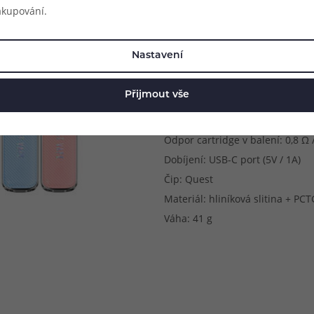
akupování.
Rozměry: 110 x 28.5 x 14 mm
Způsob potahování: MTL (klasick
Nastavení
Metody spínání potahu: automa
Kapacita baterie: 800 mAh
Přijmout vše
Výstupní výkon: 8 - 16 W
Objem cartridge: 2,5 ml
Odpor cartridge v balení: 0,8 Ω 
Dobíjení: USB-C port (5V / 1A)
Čip: Quest
Materiál: hliníková slitina + PCT
Váha: 41 g