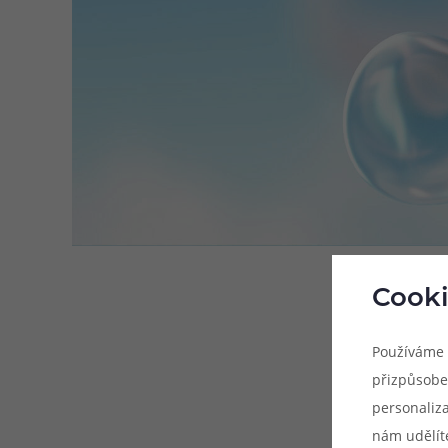
Cooki
Používáme 
přizpůsobe
personaliz
nám udělít