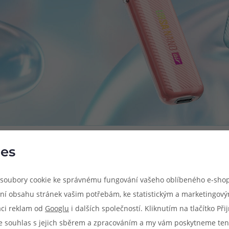
es
soubory cookie ke správnému fungování vašeho oblíbeného e-shop
ní obsahu stránek vašim potřebám, ke statistickým a marketingov
aci reklam od
Googlu
i dalších společností. Kliknutím na tlačítko Př
Parametry produkt
e souhlas s jejich sběrem a zpracováním a my vám poskytneme ten