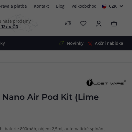
rava a platba
Kontakt
Blog
Velkoobchod
CZK
EUR
e naše prodejny
 12x v ČR
čky
Novinky
Akční nabídka
e
i-Ohm
illa
 Alpha
4
G5
 S&V
 Nano Air Pod Kit (Lime
 V2
00 Pro
Mini
S&V
220
 3v1
45
ah, baterie 800mAh, objem 2,5ml, automatické spínání,
Zobrazit produkty
Zobrazit produkty
Zobrazit produkty
Zobrazit produkty
Zobrazit produkty
Zobrazit produkty