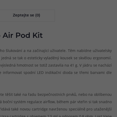
Zeptejte se (0)
 Air Pod Kit
ého šlukování a na začínající uživatele. Těm nabídne uživatelsky
, jedná se tak o esteticky vyladěný kousek se skvělou ergonomií.
 výsledná hmotnost se totiž zastavila na 41 g. V jádru se nachází
e informovat spodní LED indikační dioda se třemi barvami dle
ete těšit také na řadu bezpečnostních prvků, nebo na oblíbenou
á boční systém regulace airflow, během pár vteřin si tak snadno
řidává také novou cartridge navrženou speciálně pro utaženější
í Ursa cartridge s objemem 2,5 ml a odporem 0,8 ohm. Lost Vape