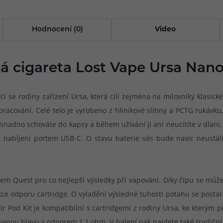
Hodnocení (0)
Video
á cigareta Lost Vape Ursa Nano
í se rodiny zařízení Ursa, která cílí zejména na milovníky klasick
acování. Celé telo je vyrobeno z hliníkové slitiny a PCTG rukávku
snadno schováte do kapsy a během užívání ji ani neucítíte v dlani,
 nabíjení portem USB-C. O stavu baterie vás bude navíc neustál
tem Quest pro co nejlepší výsledky při vapování. Díky čipu se můž
kce odporu cartridge. O vyladění výsledné tuhosti potahu se postar
 Pod Kit je kompatibilní s cartridgemi z rodiny Ursa, ke kterým p
vanou hlavu s odporem 1,2 ohm. V balení pak najdete také tradičn