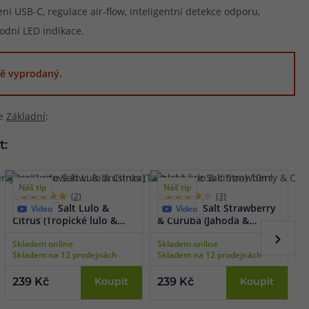
ní USB-C, regulace air-flow, inteligentní detekce odporu,
odní LED indikace.
ě vyprodaný.
ie
Základní
:
t:
Náš tip
Náš tip
(2)
(3)
Just Juice Salt Lulo &
Just Juice Salt Strawberry
J
Video
Video
Citrus (Tropické lulo &
& Curuba (Jahoda &
L
citron) 10ml
curuba) 10ml
1
Skladem online
Skladem online
S
Skladem na 12 prodejnách
Skladem na 12 prodejnách
S
239 Kč
Koupit
239 Kč
Koupit
2