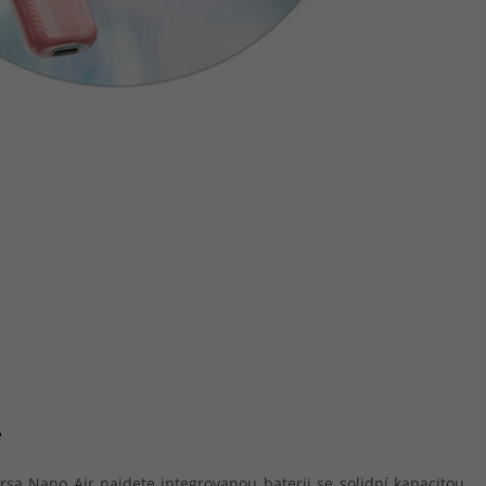
e
rsa Nano Air najdete integrovanou baterii se solidní kapacitou