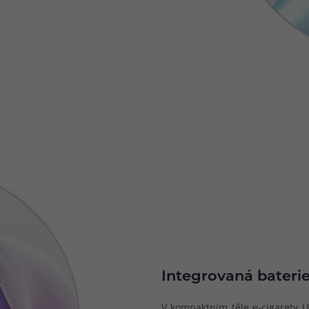
Integrovaná bateri
V kompaktním těle e-cigarety U