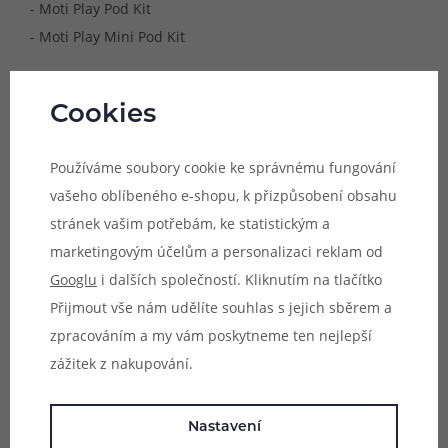
- Moti Play Pod Kit
- Moti Play Mini Pod Kit
Dostupné odpory a styly potahování:
Cookies
- 1.0Ω (MTL vaping)
Používáme soubory cookie ke správnému fungování
vašeho oblíbeného e-shopu, k přizpůsobení obsahu
Objem:
2ml
stránek vašim potřebám, ke statistickým a
Obsah balení:
marketingovým účelům a personalizaci reklam od
1x cartridge Moti Play Mini Pod
Googlu
i dalších společností. Kliknutím na tlačítko
Přijmout vše nám udělíte souhlas s jejich sběrem a
Parametry
zpracováním a my vám poskytneme ten nejlepší
zážitek z nakupování.
Hodnocení (1)
Nastavení
Zeptejte se (0)