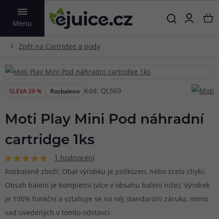
VYHLEDAT
Menu
Kód: QL569
SLEVA 29 %
Rozbaleno
Moti Play Mini Pod náhradní
cartridge 1ks
1 hodnocení
Rozbalené zboží: Obal výrobku je poškozen, nebo zcela chybí.
Obsah balení je kompletní (více v obsahu balení níže). Výrobek
je 100% funkční a vztahuje se na něj standardní záruka, mimo
vad uvedených v tomto odstavci.