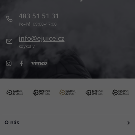
483 51 51 31
Po–Pá: 09:00–17:00
info@ejuice.cz
kdykoliv
O nás