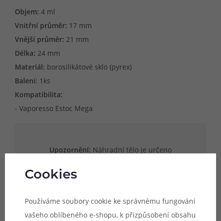
Objem:
4 ml
Vnitřní průměr:
17 mm
Vnější průměr:
21 mm
Délka:
24 mm
Materiál:
borosilikátové sklo (pyrex)
Balení:
1ks
Kompatibilita:
- Vaporesso Estoc Mega
Upozornění:
Náhradní tělo je určeno
výhradně pro model atomizéru, jehož
Cookies
název je uveden v popisu produktu.
Uvedené rozměry skla jsou pouze
Používáme soubory cookie ke správnému fungování
orientační a není zaručena kompatibilita s
vašeho oblíbeného e-shopu, k přizpůsobení obsahu
jinými modely atomizérů, byť se mohou