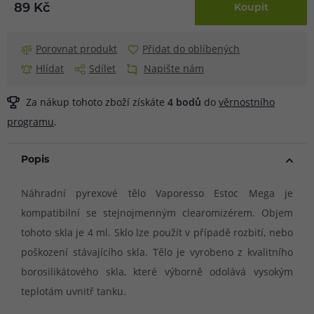
89 Kč
Koupit
Porovnat produkt
Přidat do oblíbených
Hlídat
Sdílet
Napište nám
Za nákup tohoto zboží získáte
4
bodů
do
věrnostního
programu
.
Popis
Náhradní pyrexové tělo Vaporesso Estoc Mega je
kompatibilní se stejnojmenným clearomizérem. Objem
tohoto skla je 4 ml. Sklo lze použít v případě rozbití, nebo
poškození stávajícího skla. Tělo je vyrobeno z kvalitního
borosilikátového skla, které výborně odolává vysokým
teplotám uvnitř tanku.