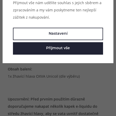
Přijmout vše nám udělíte souhlas s jejich sběrem a
0.2Ω!
)
zpracováním a my vám poskytneme ten nejlepší
zážitek z nakupování.
Vhodné pro:
Nastavení
- DL vaping (0.2Ω, 0.3Ω)
- RDL vaping (0.5Ω)
Přijmout vše
- MTL vaping (0.5Ω, 1.0Ω)
Obsah balení:
1x žhavící hlava OXVA Unicoil (dle výběru)
Upozornění: Před prvním použitím důrazně
doporučujeme nakapat několik kapek e-liquidu do
středu žhavící hlavy, aby se vata uvnitř dostatečně