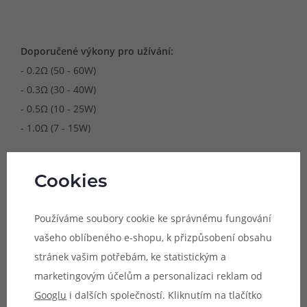
Doporučené výkony pro užívání:
- 0.2Ω (50 - 60W)
- 0.3Ω (30 - 40W)
- 0.5Ω (10 - 25W)
- 1.0Ω (7 - 15W)
Cookies
Kompatibilní zařízení:
- OXVA Origin X Pod Kit
Používáme soubory cookie ke správnému fungování
- OXVA Velocity 100W Pod Kit
vašeho oblíbeného e-shopu, k přizpůsobení obsahu
- Náhradní cartridge Unicoil pro OXVA Velocity Pod (5ml)
stránek vašim potřebám, ke statistickým a
- OXVA Origin Mini Pod Kit
marketingovým účelům a personalizaci reklam od
- OXVA Origin 2 Pod Kit
Googlu
i dalších společností. Kliknutím na tlačítko
- OXVA Origin SE Pod Kit (
není kompatibilní s hlavou