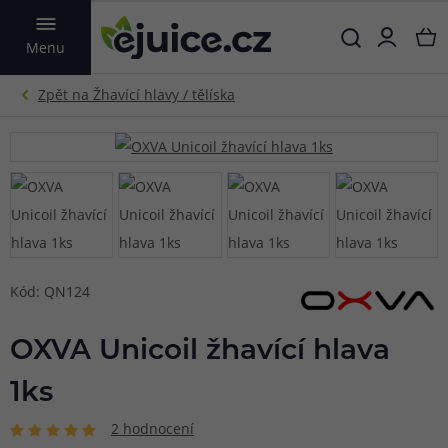
VYHLEDAT
Menu
Kód: QN124
OXVA Unicoil žhavící hlava
1ks
2 hodnocení