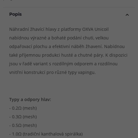
Popis
Náhradní žhavící hlavy z platformy OXVA Unicoil
nabídnou výrazné a bohaté podání chuti, velkou
odpařovací plochu a efektivní náběh žhavení. Nabídnou
také příjemnou produkci husté a chutné páry. K dispozici
jsou v řadě variant s rozdílným odporem a rozdílnou
vnitřní konstrukcí pro různé typy vapingu.
Typy a odpory hlav:
- 0.2Ω (mesh)
- 0.3Ω (mesh)
- 0.5Ω (mesh)
- 1.0Ω (tradiční kanthalová spirálka)