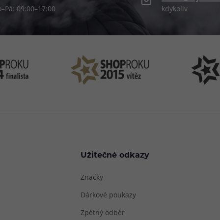
o–Pá: 09:00–17:00
kdykoliv
Užitečné odkazy
Značky
Dárkové poukazy
Zpětný odběr