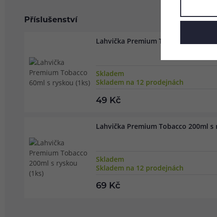
Příslušenství
Lahvička Premium Tobacco 60ml s ry
Skladem
Skladem na 12 prodejnách
49 Kč
Lahvička Premium Tobacco 200ml s r
Skladem
Skladem na 12 prodejnách
69 Kč