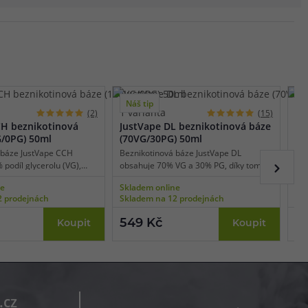
Náš tip
N
1 varianta
2 
(2)
(15)
-
CH beznikotinová
JustVape DL beznikotinová báze
Ju
G/0PG) 50ml
(70VG/30PG) 50ml
(5
 báze JustVape CCH
Beznikotinová báze JustVape DL
Boo
podíl glycerolu (VG),
obsahuje 70% VG a 30% PG, díky tomu
nik
vhodná pro nízkoodporové
je vhodná pro výkonné e-cigarety
pro
ne
Skladem online
Skl
užívané pro extrémní
používané pro přímý potah do plic (DL
pře
2 prodejnách
Skladem na 12 prodejnách
Skl
ískání té nejlepší chuti.
vaping). Bázi lze smíchat s libovolnou
Pom
t s libovolnou příchutí a
příchutí a nikotinovými boostery či salt
tom
549 Kč
o
Koupit
Koupit
oostery či salt boostery.
boostery.
sta
pro
(MT
.cz