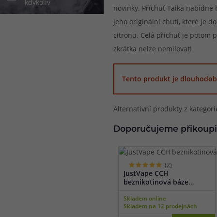
kdykoliv
novinky. Příchuť Taika nabídne b
při nákupu vědět
jeho originální chutí, které je
m, podle čeho se rozhodnout
nější, než si myslíte
citronu. Celá příchuť je potom 
zkrátka nelze nemilovat!
Tento produkt je dlouhodob
Alternativní produkty z kategor
Doporučujeme přikoupi
(2)
JustVape CCH
beznikotinová báze
(100VG/0PG) 50ml
Skladem online
Skladem na 12 prodejnách