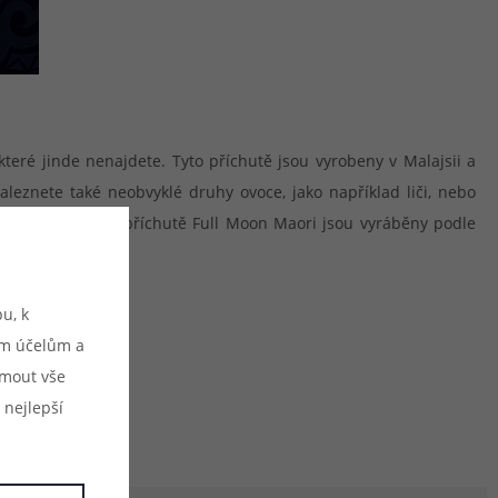
teré jinde nenajdete. Tyto příchutě jsou vyrobeny v Malajsii a
aleznete také neobvyklé druhy ovoce, jako například liči, nebo
 potahu. Všechny příchutě Full Moon Maori jsou vyráběny podle
u, k
ým účelům a
ijmout vše
 nejlepší