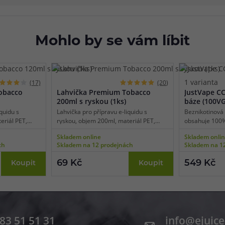
Mohlo by se vám líbit
1 varianta
(17)
(20)
obacco
Lahvička Premium Tobacco
JustVape C
200ml s ryskou (1ks)
báze (100V
quidu s
Lahvička pro přípravu e-liquidu s
Beznikotinová
eriál PET,
ryskou, objem 200ml, materiál PET,
obsahuje 100% 
plnění,
úzké kapátko pro snadné plnění,
díky tomu je 
Skladem online
Skladem onli
í 1 ks.
transparentní barva, balení 1 ks.
e-cigarety po
ch
Skladem na 12 prodejnách
Skladem na 1
tvorbu páry a z
Bázi lze smícha
69 Kč
549 Kč
Koupit
Koupit
nikotinovými b
83 51 51 31
info@ejuice