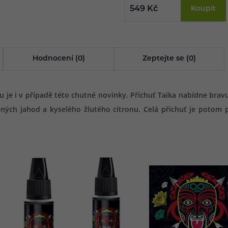
549 Kč
Koupit
Hodnocení (0)
Zeptejte se (0)
 je i v případě této chutné novinky. Příchuť Taika nabídne bravur
vených jahod a kyselého žlutého citronu. Celá příchuť je potom