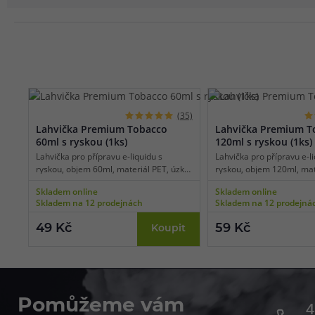
(35)
Lahvička Premium Tobacco
Lahvička Premium T
60ml s ryskou (1ks)
120ml s ryskou (1ks)
Lahvička pro přípravu e-liquidu s
Lahvička pro přípravu e-li
ryskou, objem 60ml, materiál PET, úzké
ryskou, objem 120ml, mat
kapátko pro snadné plnění,
úzké kapátko pro snadné 
Skladem online
Skladem online
transparentní barva, balení 1 ks.
transparentní barva, balen
Skladem na 12 prodejnách
Skladem na 12 prodejná
49 Kč
59 Kč
Koupit
Pomůžeme vám
4