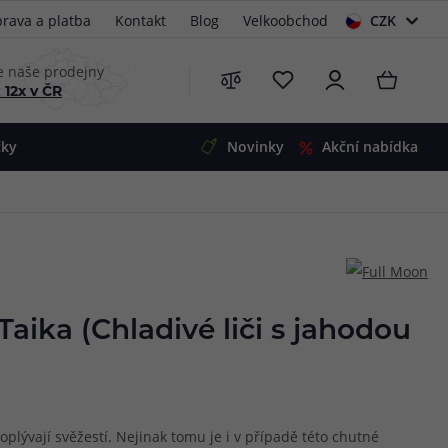
rava a platba
Kontakt
Blog
Velkoobchod
CZK
EUR
e naše prodejny
 12x v ČR
čky
Novinky
Akční nabídka
e
i-Ohm
illa
 Alpha
4
G5
 S&V
Taika (Chladivé liči s jahodou
 V2
00 Pro
Mini
S&V
220
 3v1
45
oplývají svěžestí. Nejinak tomu je i v případě této chutné
Zobrazit produkty
Zobrazit produkty
Zobrazit produkty
Zobrazit produkty
Zobrazit produkty
Zobrazit produkty