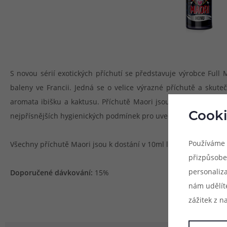
S novou sérií exotických příchutí se představuje výrobce Full
baleny ve Francii. Jedná se o velice výrazné příchutě a skute
aromata ibišku a kaktusu. Příchutě Maori jsou mimořádně svěž
Cooki
nejpřísnějších hygienických podmínek pro uvedení na trh.
Používáme 
Všechny příchutě Maori jsou k dostání v 10ml lahvičkách.
přizpůsobe
personaliz
Doporučené dávkování:
15%
nám udělít
zážitek z n