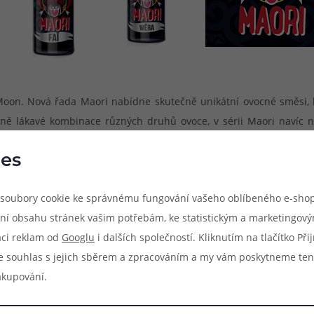
 Moon. Nová řada Maori nabídne skutečně unikátní ovocné směsi, k
čně lákavé kombinace různých druhů ovoce, v sérii Maori navíc n
í, ale hlavně nadpozemsky výborné, získají si vás už při prvním
es
soubory cookie ke správnému fungování vašeho oblíbeného e-shop
ní obsahu stránek vašim potřebám, ke statistickým a marketingov
aci reklam od
Googlu
i dalších společností. Kliknutím na tlačítko Př
e souhlas s jejich sběrem a zpracováním a my vám poskytneme ten
akupování.