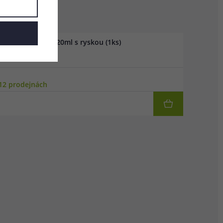
emium Tobacco 120ml s ryskou (1ks)
12 prodejnách