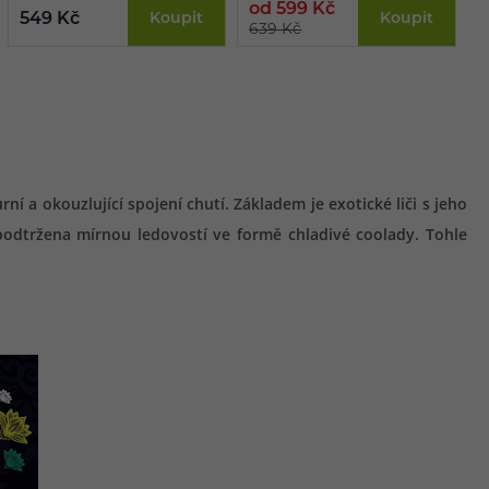
od 599 Kč
o
549 Kč
Koupit
Koupit
639 Kč
6
ní a okouzlující spojení chutí. Základem je exotické liči s jeho
 podtržena mírnou ledovostí ve formě chladivé coolady. Tohle