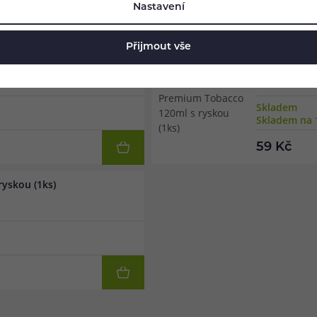
Nastavení
Přijmout vše
skou (1ks)
Lahvička Pr
Skladem
Skladem na 
59 Kč
yskou (1ks)