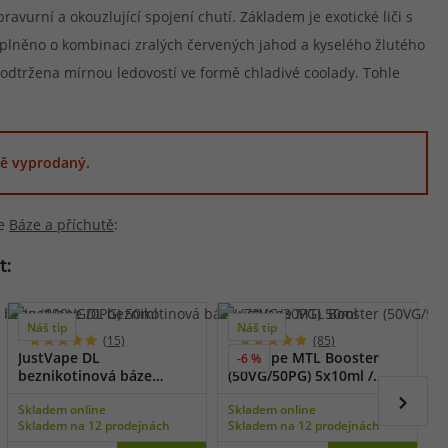
ravurní a okouzlující spojení chutí. Základem je exotické liči s
 doplněno o kombinaci zralých červených jahod a kyselého žlutého
podtržena mírnou ledovostí ve formě chladivé coolady. Tohle
ě vyprodaný.
ie
Báze a příchutě
:
t:
Náš tip
Náš tip
(15)
(85)
JustVape DL
JustVape MTL Booster
J
-6 %
beznikotinová báze
(50VG/50PG) 5x10ml /
(
(70VG/30PG) 50ml
18mg
Skladem online
Skladem online
S
Skladem na 12 prodejnách
Skladem na 12 prodejnách
S