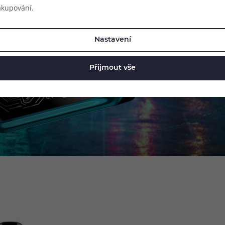
akupování.
Nastavení
Přijmout vše