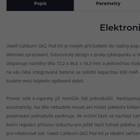
Popis
Parametry
Elektron
Uwell Caliburn GK2 Pod Kit je novým přírůstkem do rodiny po
dílenské zpracování, futuristický design s prvky cyberpunku a 
Disponuje rozměry těla 72,2 x 46,6 x 16,3 mm a jedinečnou nízko
na vás čeká integrovaná baterie se solidní kapacitou 690 mAh 
budete moci kdykoliv opětovně dobít.
Provoz celé e-cigarety již nemůže být jednodušší. Nedisponuj
automaticky. Na těle nebudete muset ani hlídat jakékoliv bliká
potahování jednoduše zavibruje. Ve vrchní části se nachází ca
boční regulaci přísunu vzduchu pro ještě lepší tuhost potahu. 
pro nikotinové soli. Uwell Caliburn GK2 Pod Kit je ideální zaří