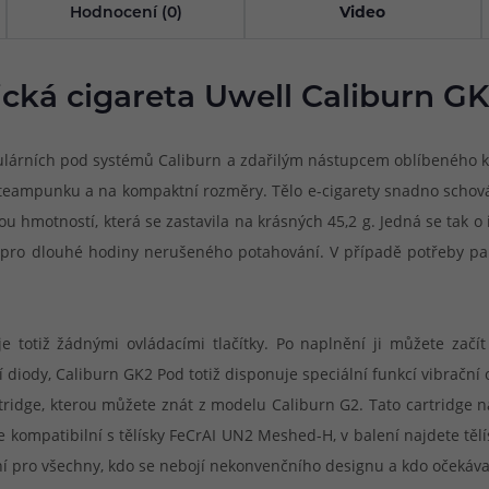
Hodnocení (0)
Video
ická cigareta Uwell Caliburn GK
pulárních pod systémů Caliburn a zdařilým nástupcem oblíbeného 
steampunku a na kompaktní rozměry. Tělo e-cigarety snadno schová
u hmotností, která se zastavila na krásných 45,2 g. Jedná se tak 
pro dlouhé hodiny nerušeného potahování. V případě potřeby pak p
e totiž žádnými ovládacími tlačítky. Po naplnění ji můžete začí
ní diody, Caliburn GK2 Pod totiž disponuje speciální funkcí vibrač
rtridge, kterou můžete znát z modelu Caliburn G2. Tato cartridge 
Je kompatibilní s tělísky FeCrAI UN2 Meshed-H, v balení najdete tě
zení pro všechny, kdo se nebojí nekonvenčního designu a kdo očekáva