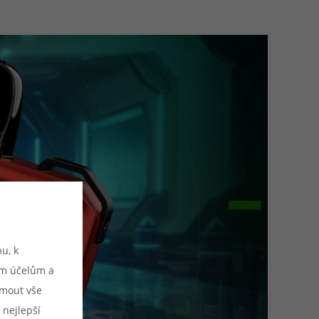
u, k
ým účelům a
ijmout vše
 nejlepší