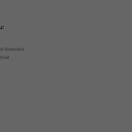
u:
é šlukování)
tické