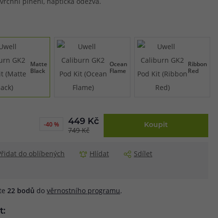
vrchní plnění, haptická odezva.
Matte
Ocean
Ribbon
Black
Flame
Red
449 Kč
-40 %
Koupit
749 Kč
Přidat do oblíbených
Hlídat
Sdílet
áte
22
bodů
do
věrnostního programu
.
t: