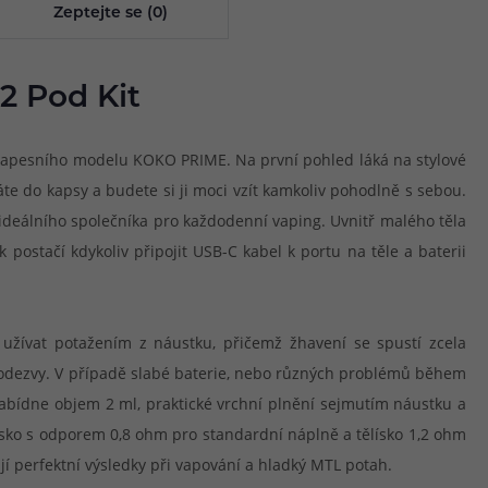
Zeptejte se (0)
2 Pod Kit
kapesního modelu KOKO PRIME. Na první pohled láká na stylové
te do kapsy a budete si ji moci vzít kamkoliv pohodlně s sebou.
o ideálního společníka pro každodenní vaping. Uvnitř malého těla
ostačí kdykoliv připojit USB-C kabel k portu na těle a baterii
t užívat potažením z náustku, přičemž žhavení se spustí zcela
ní odezvy. V případě slabé baterie, nebo různých problémů během
nabídne objem 2 ml, praktické vrchní plnění sejmutím náustku a
lísko s odporem 0,8 ohm pro standardní náplně a tělísko 1,2 ohm
jí perfektní výsledky při vapování a hladký MTL potah.