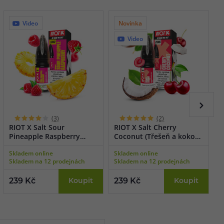
Video
Novinka
Video
(3)
(2)
RIOT X Salt Sour
RIOT X Salt Cherry
R
Pineapple Raspberry
Coconut (Třešeň a kokos)
B
(Ananas a nakyslá malina)
10ml
m
Skladem online
Skladem online
S
10ml
1
Skladem na 12 prodejnách
Skladem na 12 prodejnách
S
239 Kč
Koupit
239 Kč
Koupit
2