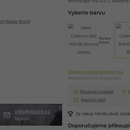
technologie Pro-FOCS, výklopné 
při nákupu vědět
Vyberte barvu
m, podle čeho se rozhodnout
nější, než si myslíte
Aurora
Green
Skladem online poslední kus
Nedostupné na prodejnách
Porovnat produkt
Napište nám
info@ejuice.cz
Za nákup tohoto zboží získ
kdykoliv
Doporučujeme přikoupi