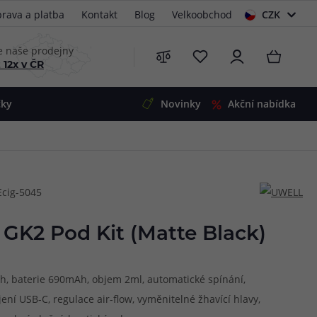
rava a platba
Kontakt
Blog
Velkoobchod
CZK
EUR
e naše prodejny
 12x v ČR
čky
Novinky
Akční nabídka
e
i-Ohm
illa
Ecig-5045
 Alpha
4
G5
 S&V
 GK2 Pod Kit (Matte Black)
 V2
00 Pro
Mini
S&V
ah, baterie 690mAh, objem 2ml, automatické spínání,
220
 3v1
45
ení USB-C, regulace air-flow, vyměnitelné žhavící hlavy,
Zobrazit produkty
Zobrazit produkty
Zobrazit produkty
Zobrazit produkty
Zobrazit produkty
Zobrazit produkty