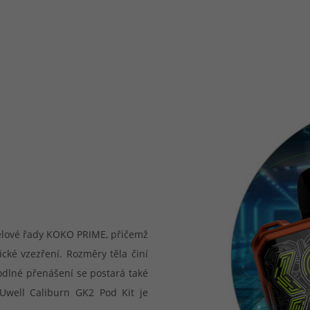
delové řady KOKO PRIME, přičemž
ké vzezření. Rozměry těla činí
odlné přenášení se postará také
 Uwell Caliburn GK2 Pod Kit je