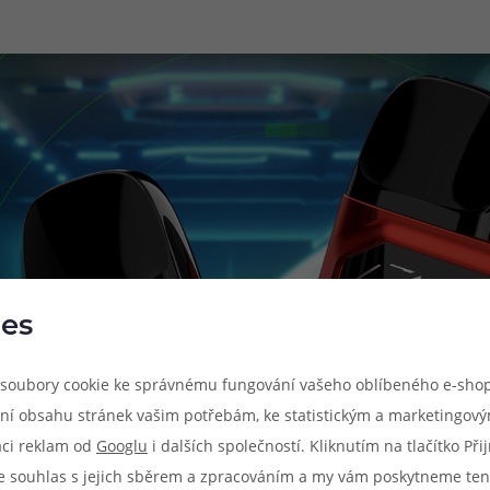
es
soubory cookie ke správnému fungování vašeho oblíbeného e-shop
ní obsahu stránek vašim potřebám, ke statistickým a marketingov
aci reklam od
Googlu
i dalších společností. Kliknutím na tlačítko Př
e souhlas s jejich sběrem a zpracováním a my vám poskytneme ten