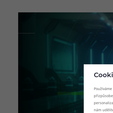
Cooki
Používáme 
přizpůsobe
personaliz
nám udělít