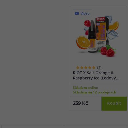
Video
(5)
RIOT X Salt Orange &
Raspberry Ice (Ledový
pomeranč a malina) 10ml
Skladem online
Skladem na 12 prodejnách
239 Kč
Koupit