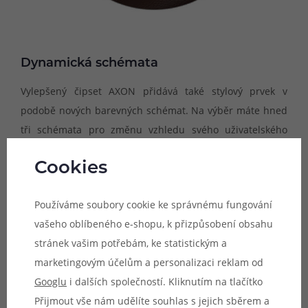
Dynamická schémata
Vylepšený čipset AXON přidává také stylový prvek v
podobě nových barevných schémat. Na výběr máte hned
tři schémata pro změnu vzhledu svého uživatelského
rozhraní a pro úpravu animace na displeji během
Cookies
potahování. Díky této funkci získáte ještě větší kontrolu
nad celkovým vzezřením vašeho zařízení a přizpůsobíte si
Používáme soubory cookie ke správnému fungování
ho přesně svým představám.
vašeho oblíbeného e-shopu, k přizpůsobení obsahu
stránek vašim potřebám, ke statistickým a
marketingovým účelům a personalizaci reklam od
Googlu
i dalších společností. Kliknutím na tlačítko
Přijmout vše nám udělíte souhlas s jejich sběrem a