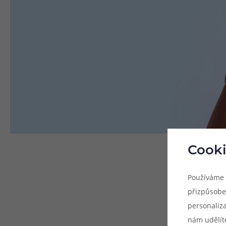
Cooki
Používáme 
přizpůsobe
personaliz
nám udělít