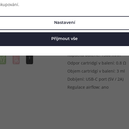
akupování.
Parametry produkt
Rozměry: 110.5 x 24.2 x 14.1 m
Nastavení
Způsob potahování: MTL (klasick
Metody spínání potahu: automa
Přijmout vše
Výstupní výkon: automatický dl
Kapacita baterie: 1500 mAh
Odpor cartridgí v balení: 0.8 Ω
Objem cartridgí v balení: 3 ml
Dobíjení: USB-C port (5V / 2A)
Regulace airflow: ano