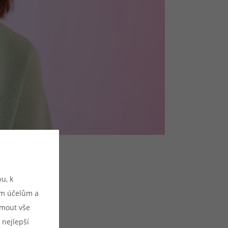
u, k
ým účelům a
ijmout vše
 nejlepší