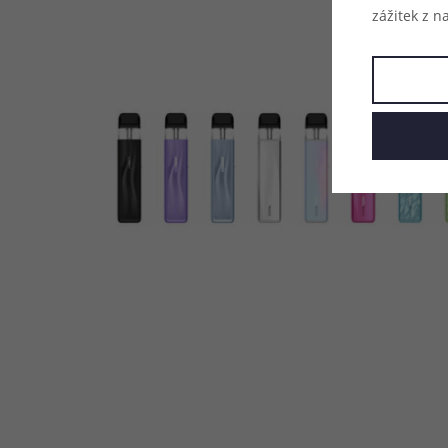
zážitek z n