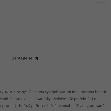
R
B
m
S
1
S
2
Zeptejte se (0)
ty XROS 5 se pyšní stejnou vysokokapacitní integrovanou baterií
mírně intuitivní a uživatelsky přívětivé, vše potřebné si e-
epopsatelný chuťový požitek z každého potahu díky upgradované