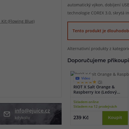
automatický výkon, dobíjení USB
při nákupu vědět
technologie COREX 3.0, skrytá i
m, podle čeho se rozhodnout
nější, než si myslíte
Tento produkt je dlouhodob
Alternativní produkty z kategor
Doporučujeme přikoupi
Video
(5)
RIOT X Salt Orange &
Raspberry Ice (Ledový
pomeranč a malina) 10ml
Skladem online
Skladem na 12 prodejnách
info@ejuice.cz
kdykoliv
239 Kč
Koupit