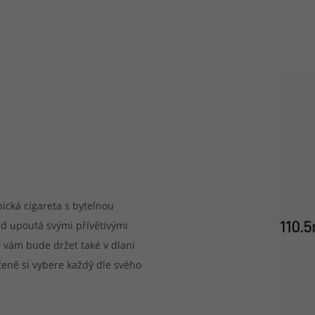
ická cigareta s bytelnou
ed upoutá svými přívětivými
 vám bude držet také v dlani
čeně si vybere každý dle svého