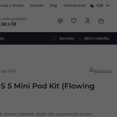
rava a platba
Kontakt
Blog
Velkoobchod
CZK
EUR
e naše prodejny
 12x v ČR
čky
Novinky
Akční nabídka
e
i-Ohm
illa
Ecig-7629
 Alpha
4
G5
 S&V
 5 Mini Pod Kit (Flowing
 V2
00 Pro
Mini
S&V
220
 3v1
45
ah, baterie 1500mAh, objem 3ml, automatické spínání,
Zobrazit produkty
Zobrazit produkty
Zobrazit produkty
Zobrazit produkty
Zobrazit produkty
Zobrazit produkty