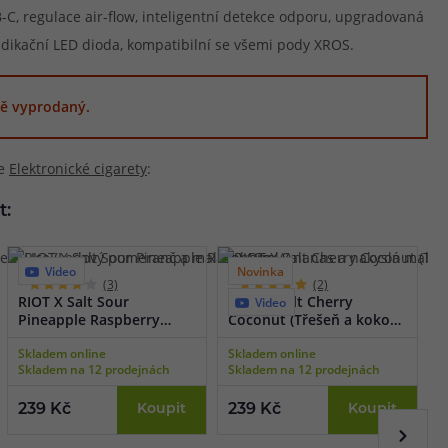
-C, regulace air-flow, inteligentní detekce odporu, upgradovaná
ndikační LED dioda, kompatibilní se všemi pody XROS.
ě vyprodaný.
ie
Elektronické cigarety
:
t:
Video
Novinka
(3)
(2)
RIOT X Salt Sour
RIOT X Salt Cherry
Video
Pineapple Raspberry
Coconut (Třešeň a kokos)
(Ananas a nakyslá malina)
10ml
Skladem online
Skladem online
10ml
Skladem na 12 prodejnách
Skladem na 12 prodejnách
239 Kč
Koupit
239 Kč
Koupit