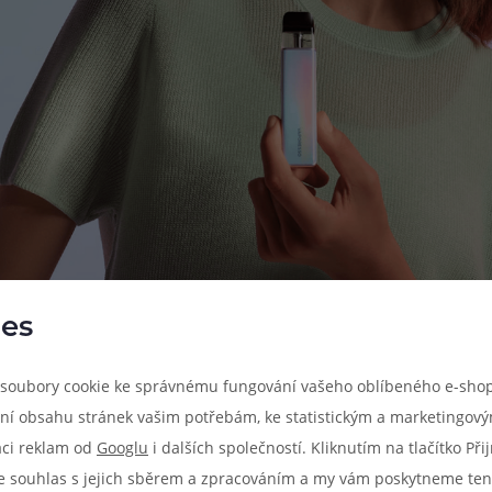
es
soubory cookie ke správnému fungování vašeho oblíbeného e-shop
ní obsahu stránek vašim potřebám, ke statistickým a marketingov
aci reklam od
Googlu
i dalších společností. Kliknutím na tlačítko Př
e souhlas s jejich sběrem a zpracováním a my vám poskytneme ten