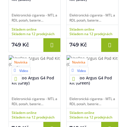
Elektronická cigareta - MTL a
Elektronická cigareta - MTL a
RDL potah, baterie
RDL potah, baterie
1650mAh, objem 2ml,
1650mAh, objem 2ml,
Skladem online
Skladem online
automatické spínání, výkon
automatické spínání, výkon
Skladem na 12 prodejnách
Skladem na 12 prodejnách
5-35W, dobíjení USB-C,
5-35W, dobíjení USB-C,
regulace air-flow, displej,
regulace air-flow, displej,
749 Kč
749 Kč
inteligentní detekce odporu,
inteligentní detekce odporu,
převratná technologie Multi
převratná technologie Multi
Ohm, platforma VooPoo
Ohm, platforma VooPoo
Argus, čipset GENE AI 3.0,
Argus, čipset GENE AI 3.0,
Novinka
Novinka
dlouhá životnost cartridgí.
dlouhá životnost cartridgí.
Video
Video
8 barev
8 barev
VooPoo Argus G4 Pod
VooPoo Argus G4 Pod
Kit (Gray)
Kit (Green)
Elektronická cigareta - MTL a
Elektronická cigareta - MTL a
RDL potah, baterie
RDL potah, baterie
1650mAh, objem 2ml,
1650mAh, objem 2ml,
Skladem online
Skladem online
automatické spínání, výkon
automatické spínání, výkon
Skladem na 12 prodejnách
Skladem na 12 prodejnách
5-35W, dobíjení USB-C,
5-35W, dobíjení USB-C,
regulace air-flow, displej,
regulace air-flow, displej,