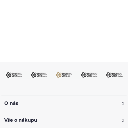
483 51 51 31
Po–Pá: 09:00–17:00
info@ejuice.cz
kdykoliv
O nás
Vše o nákupu