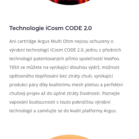
Technologie iCosm CODE 2.0
Ani cartridge Argus Multi Ohm nejsou ochuzeny o
výrobní technologii iCosm CODE 2.0, jednu z předních
technologií patentovaných přímo společností VooPoo.
Těšit se můžete na vynikající dlouhou výdrž, možnost
opětovného doplňování bez ztráty chuti, vynikající
produkci páry díky kvalitnímu mesh pletivu a perfektní
chuťový projev až do úplné ztráty životnosti. Poznejte
vapování budoucnosti s touto pokročilou výrobní
technologií a zamilujte se do kvalit platformy Argus.