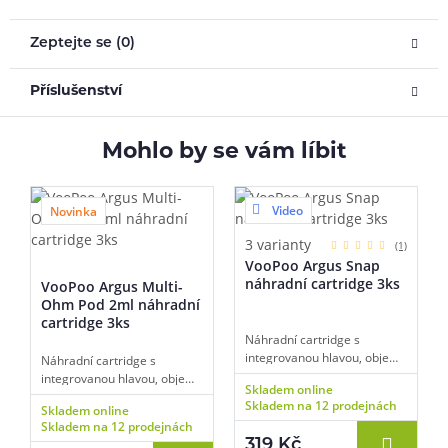
Zeptejte se (0)
Příslušenství
Mohlo by se vám líbit
Video
Novinka
3 varianty
(1)
VooPoo Argus Snap
náhradní cartridge 3ks
VooPoo Argus Multi-
Ohm Pod 2ml náhradní
cartridge 3ks
Náhradní cartridge s
integrovanou hlavou, objem
Náhradní cartridge s
2 ml, odpor 0,4 ohm a 0,7
integrovanou hlavou, objem
Skladem online
ohm a 1,0ohm, mesh pletivo,
2 ml, multijádro s podporou
Skladem na 12 prodejnách
Skladem online
horní plnění, vhodné pro MTL
odporů 0,4 ohm a 0,7 ohm a
Skladem na 12 prodejnách
a RDL vaping, 3ks v balení.
1,0 ohm, mesh pletivo, boční
319 Kč