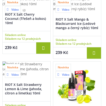
Novinka
Novinka
Video
Video
(2)
RIOT X Salt Cherry
Coconut (Třešeň a kokos)
RIOT X Salt Mango &
10ml
Blackcurrant Ice (Ledové
mango a černý rybíz) 10ml
Skladem online
Skladem na 12 prodejnách
Skladem online
Skladem na 12 prodejnách
239 Kč
239 Kč
Novinka
Novinka
Video
Video
RIOT X Salt Strawberry
Lemon & Lime (Jahoda,
citron a limetka) 10ml
Skladem online