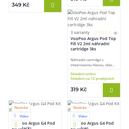
plnění, vhodné pro MTL/RDL
349 Kč
vaping, 3ks v balení.
3 varianty
(4)
VooPoo Argus Pod Top
Fill V2 2ml náhradní
cartridge 3ks
Náhradní cartridge s
integrovanou hlavou, objem
2 ml, odpor 0,4 ohm a 0,7
Skladem online
ohm a 1,0ohm, mesh pletivo,
Skladem na 12 prodejnách
horní plnění, vhodné pro MTL
a RDL vaping, 3ks v balení.
319 Kč
Novinka
Novinka
Video
Video
8 barev
8 barev
VooPoo Argus G4 Pod
VooPoo Argus G4 Pod
Kit (Black)
Kit (Blue)