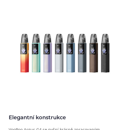
Elegantní konstrukce
VooPoo Argus G4 se pyšní krásně zpracovaným