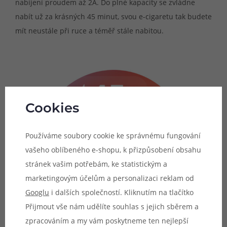
nabíjení proudem až 2A. Do plné kapacity se zvládne
nabít už za krásných 45 minut, svou e-cigaretu tak budete
mít neustále při ruce a téměř stále nabitou.
Cookies
Používáme soubory cookie ke správnému fungování
vašeho oblíbeného e-shopu, k přizpůsobení obsahu
stránek vašim potřebám, ke statistickým a
marketingovým účelům a personalizaci reklam od
Googlu
i dalších společností. Kliknutím na tlačítko
Přijmout vše nám udělíte souhlas s jejich sběrem a
zpracováním a my vám poskytneme ten nejlepší