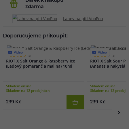
Dárek k nákupu
zdarma
Lahev na pití VooPoo
Doporučujeme přikoupit:
Video
Video
(5)
(3)
RIOT X Salt Orange & Raspberry Ice
RIOT X Salt Sour P
(Ledový pomeranč a malina) 10ml
(Ananas a nakyslá m
Skladem online
Skladem online
Skladem na 12 prodejnách
Skladem na 12 prodejn
239 Kč
239 Kč