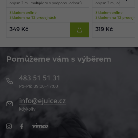
objem 2 ml, multijádro s podporou odporů
objem 2 ml, odpor 0,4 o
0,4 ohm a 0,7 ohm a 1,0 ohm, mesh pletivo,
1,0ohm, mesh pletivo, ho
Skladem online
Skladem online
boční plnění, vhodné pro MTL/RDL vaping,
pro MTL a RDL vaping, 3k
Skladem na 12 prodejnách
Skladem na 12 prodejn
3ks v balení.
349 Kč
319 Kč
Pomůžeme vám s výběrem
483 51 51 31
Po–Pá: 09:00–17:00
info@ejuice.cz
kdykoliv