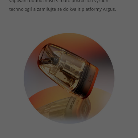
vapování budoucnosti s touto pokročilou výrobní
technologií a zamilujte se do kvalit platformy Argus.