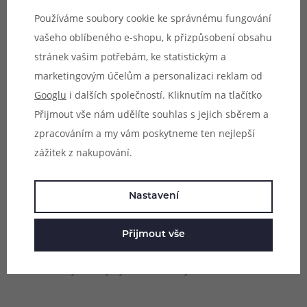
Používáme soubory cookie ke správnému fungování
vašeho oblíbeného e-shopu, k přizpůsobení obsahu
stránek vašim potřebám, ke statistickým a
marketingovým účelům a personalizaci reklam od
Googlu
i dalších společností. Kliknutím na tlačítko
Přijmout vše nám udělíte souhlas s jejich sběrem a
zpracováním a my vám poskytneme ten nejlepší
zážitek z nakupování.
Přepracované kontakty
Pro naprosto bezchybné a přesné žhavení a snadné
Nastavení
přepínání výstupního režimu je model VooPoo Argus G4
vybaven hned třemi kontaktními piny na slotu pro vložení
Přijmout vše
cartridge. Každý potah tak reaguje okamžitě, je
rovnoměrný a bez jakýchkoliv hluchých míst.