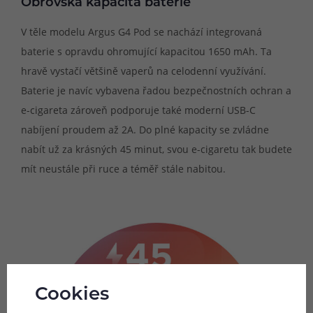
Obrovská kapacita baterie
V těle modelu Argus G4 Pod se nachází integrovaná
baterie s opravdu ohromující kapacitou 1650 mAh. Ta
hravě vystačí většině vaperů na celodenní využívání.
Baterie je navíc vybavena řadou bezpečnostních ochran a
e-cigareta zároveň podporuje také moderní USB-C
nabíjení proudem až 2A. Do plné kapacity se zvládne
nabít už za krásných 45 minut, svou e-cigaretu tak budete
mít neustále při ruce a téměř stále nabitou.
Cookies