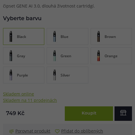
čipset GENE AI 3.0, dlouhá životnost cartridgí.
Vyberte barvu
Black
Blue
Brown
Gray
Green
Orange
Purple
Silver
Skladem online
Skladem na 11 prodejnách
749 Kč
Koupit
Porovnat produkt
Přidat do oblíbených