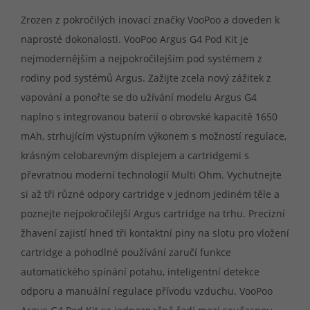
Zrozen z pokročilých inovací značky VooPoo a doveden k
naprosté dokonalosti. VooPoo Argus G4 Pod Kit je
nejmodernějším a nejpokročilejším pod systémem z
rodiny pod systémů Argus. Zažijte zcela nový zážitek z
vapování a ponořte se do užívání modelu Argus G4
naplno s integrovanou baterií o obrovské kapacitě 1650
mAh, strhujícím výstupním výkonem s možností regulace,
krásným celobarevným displejem a cartridgemi s
převratnou moderní technologií Multi Ohm. Vychutnejte
si až tři různé odpory cartridge v jednom jediném těle a
poznejte nejpokročilejší Argus cartridge na trhu. Precizní
žhavení zajistí hned tři kontaktní piny na slotu pro vložení
cartridge a pohodlné používání zaručí funkce
automatického spínání potahu, inteligentní detekce
odporu a manuální regulace přívodu vzduchu. VooPoo