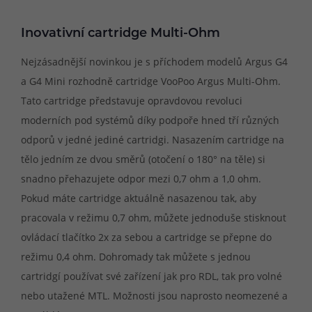
Inovativní cartridge Multi-Ohm
Nejzásadnější novinkou je s příchodem modelů Argus G4
a G4 Mini rozhodně cartridge VooPoo Argus Multi-Ohm.
Tato cartridge představuje opravdovou revoluci
moderních pod systémů díky podpoře hned tří různých
odporů v jedné jediné cartridgi. Nasazením cartridge na
tělo jedním ze dvou směrů (otočení o 180° na těle) si
snadno přehazujete odpor mezi 0,7 ohm a 1,0 ohm.
Pokud máte cartridge aktuálně nasazenou tak, aby
pracovala v režimu 0,7 ohm, můžete jednoduše stisknout
ovládací tlačítko 2x za sebou a cartridge se přepne do
režimu 0,4 ohm. Dohromady tak můžete s jednou
cartridgí používat své zařízení jak pro RDL, tak pro volné
nebo utažené MTL. Možnosti jsou naprosto neomezené a