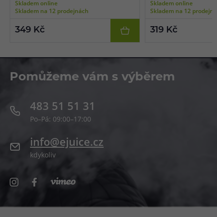
Skladem online
Skladem online
boční plnění, vhodné pro MTL/RDL vaping,
pro MTL a RDL vaping, 3k
Skladem na 12 prodejnách
Skladem na 12 prodejn
3ks v balení.
349 Kč
319 Kč
Pomůžeme vám s výběrem
483 51 51 31
Po–Pá: 09:00–17:00
info@ejuice.cz
kdykoliv