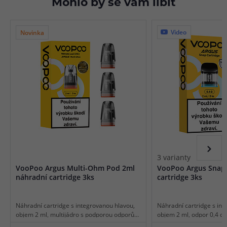
Mohlo by se vám líbit
Video
Novinka
3 varianty
VooPoo Argus Multi-Ohm Pod 2ml
VooPoo Argus Snap
náhradní cartridge 3ks
cartridge 3ks
Náhradní cartridge s integrovanou hlavou,
Náhradní cartridge s int
objem 2 ml, multijádro s podporou odporů
objem 2 ml, odpor 0,4 o
0,4 ohm a 0,7 ohm a 1,0 ohm, mesh pletivo,
1,0ohm, mesh pletivo, ho