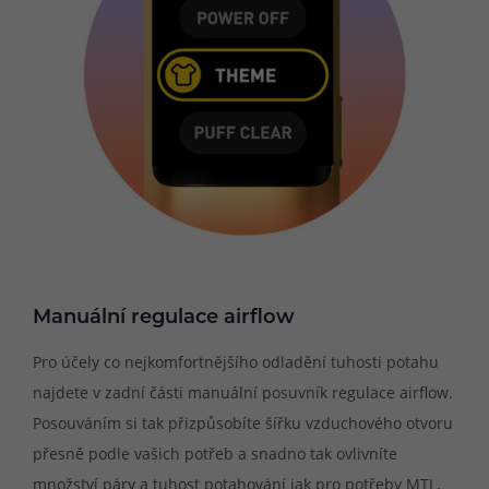
Manuální regulace airflow
Pro účely co nejkomfortnějšího odladění tuhosti potahu
najdete v zadní části manuální posuvník regulace airflow.
Posouváním si tak přizpůsobíte šířku vzduchového otvoru
přesně podle vašich potřeb a snadno tak ovlivníte
množství páry a tuhost potahování jak pro potřeby MTL,