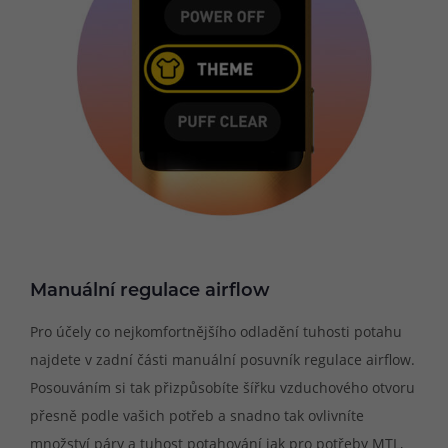
Manuální regulace airflow
Pro účely co nejkomfortnějšího odladění tuhosti potahu
najdete v zadní části manuální posuvník regulace airflow.
Posouváním si tak přizpůsobíte šířku vzduchového otvoru
přesně podle vašich potřeb a snadno tak ovlivníte
množství páry a tuhost potahování jak pro potřeby MTL,