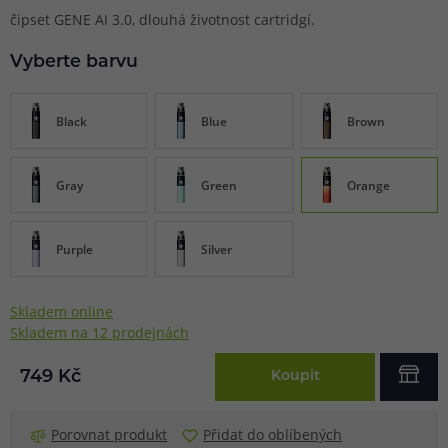
čipset GENE AI 3.0, dlouhá životnost cartridgí.
Vyberte barvu
Black
Blue
Brown
Gray
Green
Orange
Purple
Silver
Skladem online
Skladem na 12 prodejnách
749 Kč
Koupit
Porovnat produkt
Přidat do oblíbených