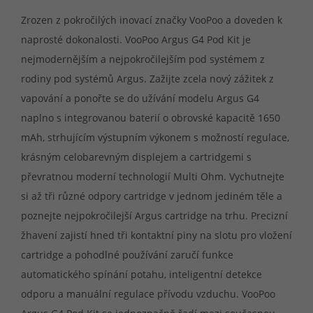
Zrozen z pokročilých inovací značky VooPoo a doveden k
naprosté dokonalosti. VooPoo Argus G4 Pod Kit je
nejmodernějším a nejpokročilejším pod systémem z
rodiny pod systémů Argus. Zažijte zcela nový zážitek z
vapování a ponořte se do užívání modelu Argus G4
naplno s integrovanou baterií o obrovské kapacitě 1650
mAh, strhujícím výstupním výkonem s možností regulace,
krásným celobarevným displejem a cartridgemi s
převratnou moderní technologií Multi Ohm. Vychutnejte
si až tři různé odpory cartridge v jednom jediném těle a
poznejte nejpokročilejší Argus cartridge na trhu. Precizní
žhavení zajistí hned tři kontaktní piny na slotu pro vložení
cartridge a pohodlné používání zaručí funkce
automatického spínání potahu, inteligentní detekce
odporu a manuální regulace přívodu vzduchu. VooPoo