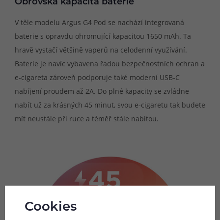
Obrovská kapacita baterie
V těle modelu Argus G4 Pod se nachází integrovaná
baterie s opravdu ohromující kapacitou 1650 mAh. Ta
hravě vystačí většině vaperů na celodenní využívání.
Baterie je navíc vybavena řadou bezpečnostních ochran a
e-cigareta zároveň podporuje také moderní USB-C
nabíjení proudem až 2A. Do plné kapacity se zvládne
nabít už za krásných 45 minut, svou e-cigaretu tak budete
mít neustále při ruce a téměř stále nabitou.
Cookies