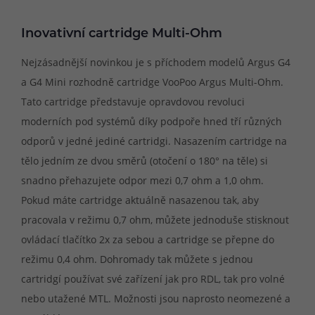
Inovativní cartridge Multi-Ohm
Nejzásadnější novinkou je s příchodem modelů Argus G4
a G4 Mini rozhodně cartridge VooPoo Argus Multi-Ohm.
Tato cartridge představuje opravdovou revoluci
moderních pod systémů díky podpoře hned tří různých
odporů v jedné jediné cartridgi. Nasazením cartridge na
tělo jedním ze dvou směrů (otočení o 180° na těle) si
snadno přehazujete odpor mezi 0,7 ohm a 1,0 ohm.
Pokud máte cartridge aktuálně nasazenou tak, aby
pracovala v režimu 0,7 ohm, můžete jednoduše stisknout
ovládací tlačítko 2x za sebou a cartridge se přepne do
režimu 0,4 ohm. Dohromady tak můžete s jednou
cartridgí používat své zařízení jak pro RDL, tak pro volné
nebo utažené MTL. Možnosti jsou naprosto neomezené a