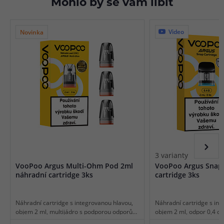
Mohlo by se vám líbit
Video
Novinka
3 varianty
VooPoo Argus Multi-Ohm Pod 2ml
VooPoo Argus Snap
náhradní cartridge 3ks
cartridge 3ks
Náhradní cartridge s integrovanou hlavou,
Náhradní cartridge s int
objem 2 ml, multijádro s podporou odporů
objem 2 ml, odpor 0,4 o
0,4 ohm a 0,7 ohm a 1,0 ohm, mesh pletivo,
1,0ohm, mesh pletivo, ho