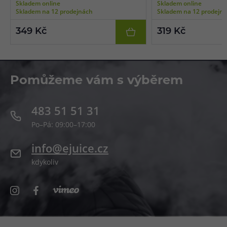
Skladem online
Skladem online
boční plnění, vhodné pro MTL/RDL vaping,
pro MTL a RDL vaping, 3k
Skladem na 12 prodejnách
Skladem na 12 prodejn
3ks v balení.
349 Kč
319 Kč
Pomůžeme vám s výběrem
483 51 51 31
Po–Pá: 09:00–17:00
info@ejuice.cz
kdykoliv