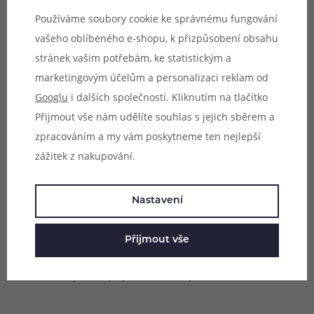
Používáme soubory cookie ke správnému fungování
vašeho oblíbeného e-shopu, k přizpůsobení obsahu
stránek vašim potřebám, ke statistickým a
marketingovým účelům a personalizaci reklam od
Googlu
i dalších společností. Kliknutím na tlačítko
Přijmout vše nám udělíte souhlas s jejich sběrem a
zpracováním a my vám poskytneme ten nejlepší
zážitek z nakupování.
Přepracované kontakty
Pro naprosto bezchybné a přesné žhavení a snadné
Nastavení
přepínání výstupního režimu je model VooPoo Argus G4
vybaven hned třemi kontaktními piny na slotu pro vložení
Přijmout vše
cartridge. Každý potah tak reaguje okamžitě, je
rovnoměrný a bez jakýchkoliv hluchých míst.