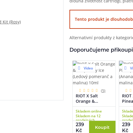
dlouhá životnost cartridgí, pla
při nákupu vědět
m, podle čeho se rozhodnout
nější, než si myslíte
Tento produkt je dlouhodob
Alternativní produkty z kategor
Doporučujeme přikoupi
Video
V
(5)
RIOT X Salt
RIOT 
Orange &
Pine
Raspberry Ice
Rasp
Skladem online
Sklad
(Ledový
(Anan
info@ejuice.cz
Skladem na 12
Sklad
pomeranč a
malin
prodejnách
prode
kdykoliv
malina) 10ml
239
239
Koupit
Kč
Kč