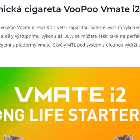
nická cigareta VooPoo Vmate i2
 VooPoo Vmate i2 Pod Kit s větší kapacitou baterie, vyšším výkon
a díky výstupnímu výkonu až 30W se můžete těšit také na perfek
gemi z platformy Vmate. Skvělý MTL pod systém s dlouhou výdrží a 