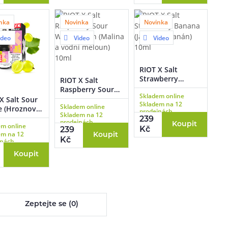
nka
Novinka
Novinka
ideo
Video
Video
RIOT X Salt
Strawberry
RIOT X Salt
Banana (Jahoda a
Raspberry Sour
Skladem online
banán) 10ml
Watermelon
X Salt Sour
Skladem na 12
Skladem online
(Malina a vodní
e (Hroznové
prodejnách
Skladem na 12
meloun) 10ml
 10ml
239
prodejnách
Koupit
em online
Kč
239
em na 12
Koupit
Kč
jnách
Koupit
Zeptejte se (0)