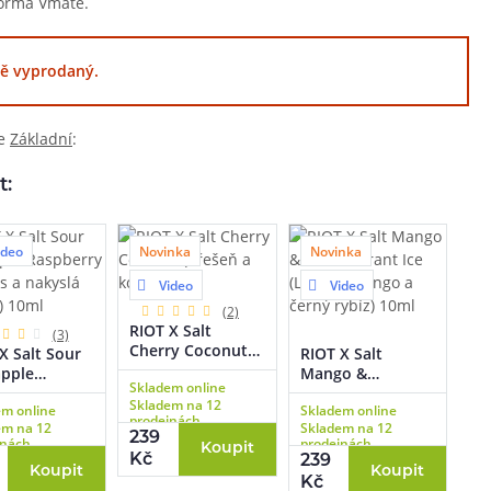
tforma Vmate.
ě vyprodaný.
ie
Základní
:
t:
ideo
Novinka
Novinka
Video
Video
(2)
RIOT X Salt
(3)
Cherry Coconut
X Salt Sour
RIOT X Salt
(Třešeň a kokos)
apple
Mango &
Skladem online
10ml
berry
Blackcurrant Ice
Skladem na 12
em online
Skladem online
as a nakyslá
(Ledové mango a
prodejnách
em na 12
Skladem na 12
a) 10ml
černý rybíz) 10ml
239
jnách
prodejnách
Koupit
Kč
239
Koupit
Koupit
Kč