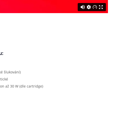
u:
é šlukování)
tické
on až 30 W (dle cartridge)