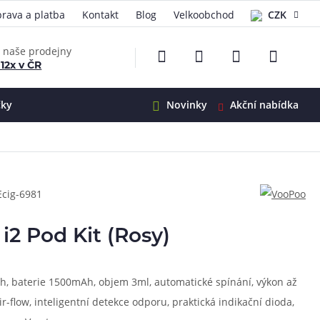
rava a platba
Kontakt
Blog
Velkoobchod
CZK
EUR
e naše prodejny
 12x v ČR
čky
Novinky
Akční nabídka
e
i-Ohm
illa
Ecig-6981
 Alpha
4
G5
 S&V
2 Pod Kit (Rosy)
 V2
00 Pro
Mini
S&V
ah, baterie 1500mAh, objem 3ml, automatické spínání, výkon až
220
 3v1
45
r-flow, inteligentní detekce odporu, praktická indikační dioda,
Zobrazit produkty
Zobrazit produkty
Zobrazit produkty
Zobrazit produkty
Zobrazit produkty
Zobrazit produkty