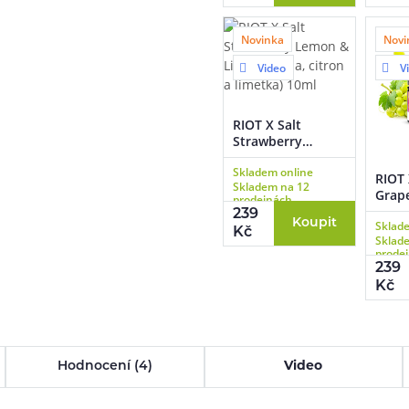
Novinka
Novi
Video
V
RIOT X Salt
Strawberry
Lemon & Lime
Skladem online
(Jahoda, citron a
RIOT 
Skladem na 12
limetka) 10ml
Grap
prodejnách
víno)
239
Koupit
Sklad
Kč
Sklad
prode
239
Kč
Hodnocení (4)
Video