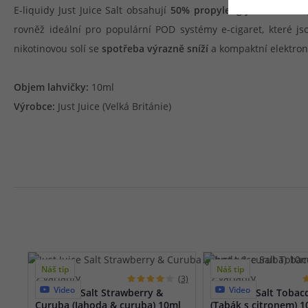
E-liquidy Just Juice Salt obsahují
50% propylenglykolu a 50% 
rovněž ideální pro populární POD systémy e-cigaret, které j
nikotinovou solí se
spotřeba výrazně sníží
a kompaktní elektroni
Objem lahvičky:
10ml
Výrobce:
Just Juice (Velká Británie)
Náš tip
Náš tip
2 varianty
2 varianty
(3)
Video
Video
Just Juice Salt Strawberry &
Just Juice Salt Toba
Curuba (Jahoda & curuba) 10ml
(Tabák s citronem) 1