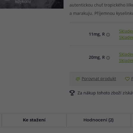
kdykoliv
autentickou chuť tropického lilk
při nákupu vědět
a marakuju. Příjemnou kyselinku
m, podle čeho se rozhodnout
nější, než si myslíte
Sklade
11mg, R
Sklade
Sklade
20mg, R
Sklade
Porovnat produkt
Za nákup tohoto zboží získ
Ke stažení
Hodnocení (2)