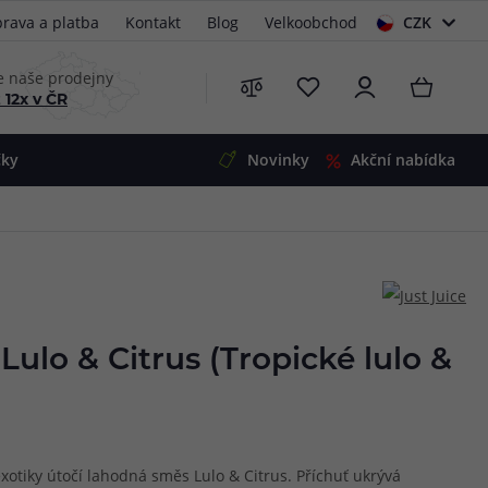
rava a platba
Kontakt
Blog
Velkoobchod
CZK
EUR
e naše prodejny
 12x v ČR
čky
Novinky
Akční nabídka
e
i-Ohm
illa
 Alpha
4
G5
 S&V
 Lulo & Citrus (Tropické lulo &
 V2
00 Pro
Mini
S&V
220
 3v1
45
otiky útočí lahodná směs Lulo & Citrus. Příchuť ukrývá
Zobrazit produkty
Zobrazit produkty
Zobrazit produkty
Zobrazit produkty
Zobrazit produkty
Zobrazit produkty