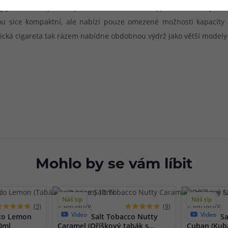
glycerolu
. Díky tomu jsou vhodné do všech typů elektronických ci
sou sice kompaktní, ale nabízí pouze omezené možnosti kapacity
cká cigareta tak rázem nabídne obdobnou výdrž jako větší modely p
Mohlo by se vám líbit
Náš tip
Náš tip
2 varianty
2 varianty
(3)
(9)
Video
Video
cco Lemon
Just Juice Salt Tobacco Nutty
Just Juice 
0ml
Caramel (Oříškový tabák s
Cuban (Kub