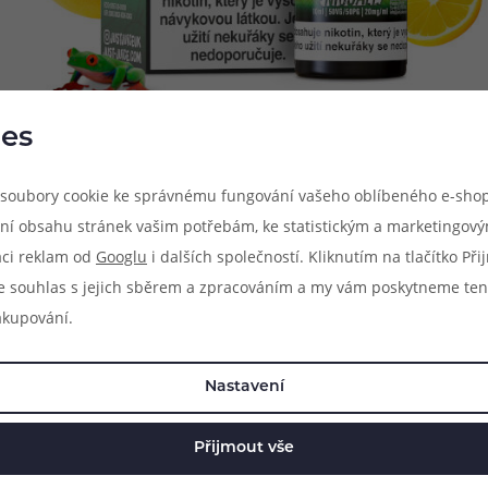
es
soubory cookie ke správnému fungování vašeho oblíbeného e-shop
h a originálních ovocných aromat. Nyní však přichází také se sérií ho
ní obsahu stránek vašim potřebám, ke statistickým a marketingov
 přijdou jak milovníci tropického ovoce, tak také příznivci toho tuz
aci reklam od
Googlu
i dalších společností. Kliknutím na tlačítko Př
ch chutí pro chvíle relaxu a pohody. Chuťově vytříbené směsi js
e souhlas s jejich sběrem a zpracováním a my vám poskytneme ten
 vapování. Od citrusových nakyslých náplní, k lahodnému světu o
akupování.
i a mimořádné chuti, na kterou jen tak nezapomenete.
é soli je absence dráždivého pocitu v krku během vapování a ry
Nastavení
 delších intervalech. Díky tomu výrazně prodlužujete životnost ž
Přijmout vše