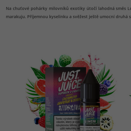
Na chuťové pohárky milovníků exotiky útočí lahodná směs Lulo
marakuju. Příjemnou kyselinku a svěžest ještě umocní druhá s