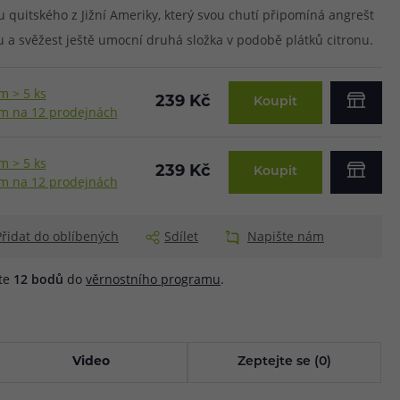
u quitského z Jižní Ameriky, který svou chutí připomíná angrešt
 a svěžest ještě umocní druhá složka v podobě plátků citronu.
m > 5 ks
239 Kč
Koupit
m na 12 prodejnách
m > 5 ks
239 Kč
Koupit
m na 12 prodejnách
Přidat do oblíbených
Sdílet
Napište nám
áte
12
bodů
do
věrnostního programu
.
Video
Zeptejte se (0)