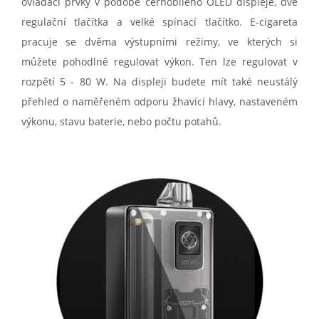
ovládací prvky v podobě černobílého OLED displeje, dvě
regulační tlačítka a velké spínací tlačítko. E-cigareta
pracuje se dvěma výstupními režimy, ve kterých si
můžete pohodlně regulovat výkon. Ten lze regulovat v
rozpětí 5 - 80 W. Na displeji budete mít také neustálý
přehled o naměřeném odporu žhavící hlavy, nastaveném
výkonu, stavu baterie, nebo počtu potahů.