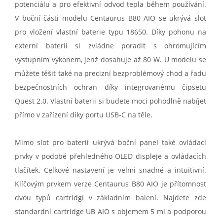
potenciálu a pro efektivní odvod tepla během používání.
V boční části modelu Centaurus B80 AIO se ukrývá slot
pro vložení vlastní baterie typu 18650. Díky pohonu na
externí baterii si zvládne poradit s ohromujícím
výstupním výkonem, jenž dosahuje až 80 W. U modelu se
můžete těšit také na precizní bezproblémový chod a řadu
bezpečnostních ochran díky integrovanému čipsetu
Quest 2.0. Vlastní baterii si budete moci pohodlně nabíjet
přímo v zařízení díky portu USB-C na těle.
Mimo slot pro baterii ukrývá boční panel také ovládací
prvky v podobě přehledného OLED displeje a ovládacích
tlačítek. Celkové nastavení je velmi snadné a intuitivní.
Klíčovým prvkem verze Centaurus B80 AIO je přítomnost
dvou typů cartridgí v základním balení. Najdete zde
standardní cartridge UB AIO s objemem 5 ml a podporou