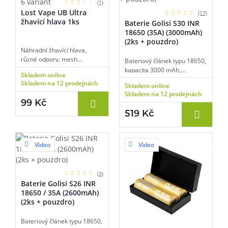
6 variant
(1)
Lost Vape UB Ultra
(17)
žhavící hlava 1ks
Baterie Golisi S30 INR
18650 (35A) (3000mAh)
(2ks + pouzdro)
Náhradní žhavící hlava,
různé odpory, mesh
Bateriový článek typu 18650,
provedení, vhodné pro DL
kapacita 3000 mAh,
Skladem online
vaping, 1ks v balení.
maximální vybíjecí proud 35
Skladem na 12 prodejnách
Skladem online
A, balení 2 ks, čip s ochranou
Skladem na 12 prodejnách
proti přebití, zkratu a
99 Kč
vysokým teplotám, úložné
519 Kč
pouzdro součástí, vhodné
pro nízkoodporový vaping.
Video
Video
(3)
Baterie Golisi S26 INR
18650 / 35A (2600mAh)
(2ks + pouzdro)
Bateriový článek typu 18650,