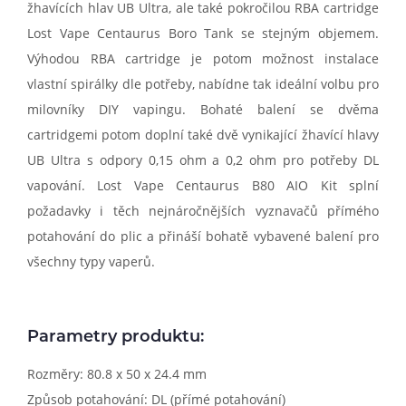
žhavících hlav UB Ultra, ale také pokročilou RBA cartridge
Lost Vape Centaurus Boro Tank se stejným objemem.
Výhodou RBA cartridge je potom možnost instalace
vlastní spirálky dle potřeby, nabídne tak ideální volbu pro
milovníky DIY vapingu. Bohaté balení se dvěma
cartridgemi potom doplní také dvě vynikající žhavící hlavy
UB Ultra s odpory 0,15 ohm a 0,2 ohm pro potřeby DL
vapování. Lost Vape Centaurus B80 AIO Kit splní
požadavky i těch nejnáročnějších vyznavačů přímého
potahování do plic a přináší bohatě vybavené balení pro
všechny typy vaperů.
Parametry produktu:
Rozměry: 80.8 x 50 x 24.4 mm
Způsob potahování: DL (přímé potahování)