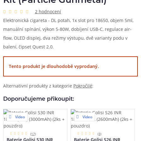
Kit (Particle Gunmetal)
2 hodnocení
Elektronická cigareta - DL potah, 1x slot pro 18650, objem 5ml,
manuální spínání, výkon 5-80W, dobíjení USB-C, regulace air-
flow, OLED displej, dva režimy výstupu, dvě varianty podu v
balení, čipset Quest 2.0.
Tento produkt je dlouhodobě vyprodaný.
Alternativní produkty z kategorie
Pokročilé
:
Doporučujeme přikoupit:
Video
Video
(17)
(3)
Baterie Golisi S30 INR
Baterie Golisi S26 INR