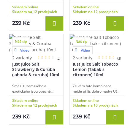
svěžích ovocných tónů na
lahodná směs Lulo & Citrus.
Skladem online
Skladem online
vás čeká v lahodné
Příchuť ukrývá autentickou
Skladem na 12 prodejnách
Skladem na 12 prodejnách
kombinaci Kiwi & Cranberry
chuť tropického lilku
Ice. Hlavní složkou je zralé,
quitského z Jižní Ameriky,
239 Kč
239 Kč
šťavnaté a jemně natrpklé
který svou chutí připomíná
kiwi, jehož originální chuť
angrešt a marakuju.
zjemňuje přítomnost
Příjemnou kyselinku a
slaďoučkých brusinek. Vše je
svěžest ještě umocní druhá
Náš tip
Náš tip
potom v závěru doplněno o
složka v podobě plátků
Video
Video
chladivý efekt v podobě
citronu.
mrazivé coolady.
2 varianty
2 varianty
(3)
(3)
Just Juice Salt
Just Juice Salt Tobacco
Strawberry & Curuba
Lemon (Tabák s
(Jahoda & curuba) 10ml
citronem) 10ml
Směsi tuzemského a
Že vám tato kombinace
exotického jsou obecně
nejde příliš dohromady? Už
velmi oblíbené. Když si k
první potah vás přesvědčí o
Skladem online
Skladem online
tomu přidáte také tropické
opaku. Geniálně vyvážená
Skladem na 12 prodejnách
Skladem na 10 prodejnách
ovoce, které není v našich
kombinace plné a výrazné
končinách příliš běžné, máte
chuti tabákových listů a
239 Kč
239 Kč
k dispozici naprosto
osvěžujícího nakyslého
originální e-liquid. V základu
citronu je totiž navržena s
této náplně najdete chuť
naprosto přesným poměrem