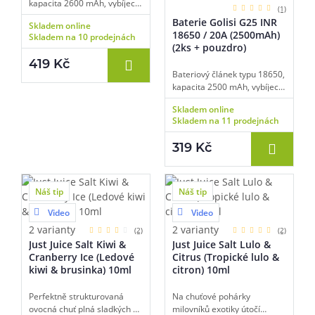
kapacita 2600 mAh, vybíjecí
(1)
proud 35 A, balení 2 ks, čip s
Baterie Golisi G25 INR
Skladem online
ochranou proti přebití, zkratu
18650 / 20A (2500mAh)
Skladem na 10 prodejnách
a vysokým teplotám, úložné
(2ks + pouzdro)
pouzdro součástí, vhodné
419 Kč
pro nízkoodporový vaping.
Bateriový článek typu 18650,
kapacita 2500 mAh, vybíjecí
proud 20 A, balení 2 ks, čip s
Skladem online
ochranou proti přebití, zkratu
Skladem na 11 prodejnách
a vysokým teplotám,
efektivní CDC cyklus, úložné
319 Kč
pouzdro součástí.
Náš tip
Náš tip
Video
Video
2 varianty
2 varianty
(2)
(2)
Just Juice Salt Kiwi &
Just Juice Salt Lulo &
Cranberry Ice (Ledové
Citrus (Tropické lulo &
kiwi & brusinka) 10ml
citron) 10ml
Perfektně strukturovaná
Na chuťové pohárky
ovocná chuť plná sladkých a
milovníků exotiky útočí