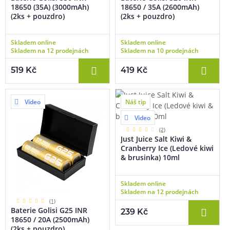
18650 (35A) (3000mAh)
18650 / 35A (2600mAh)
(2ks + pouzdro)
(2ks + pouzdro)
Skladem online
Skladem online
Skladem na 12 prodejnách
Skladem na 10 prodejnách
519 Kč
419 Kč
Video
Náš tip
Video
(2)
Just Juice Salt Kiwi &
Cranberry Ice (Ledové kiwi
& brusinka) 10ml
Skladem online
Skladem na 12 prodejnách
(1)
Baterie Golisi G25 INR
239 Kč
18650 / 20A (2500mAh)
(2ks + pouzdro)