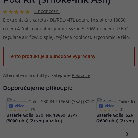
Pod Kit (Smoke-ink Ash)
3 hodnocení
Elektronická cigareta - DL/RDL/MTL potah, 1x slot pro 18650,
objem 4,7ml, manuální spínání, výkon 5-70W, dobíjení USB-C,
regulace air-flow, displej, zvýšená odolnost, ergonomické tělo.
Tento produkt je dlouhodobě vyprodaný.
Alternativní produkty z kategorie
Pokročilé
:
Doporučujeme přikoupit:
Video
Video
(17)
(3)
Baterie Golisi S30 INR 18650 (35A)
Baterie Golisi S26 I
(3000mAh) (2ks + pouzdro)
(2600mAh) (2ks + p