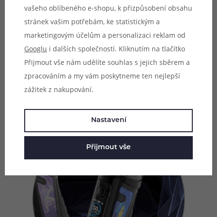
vašeho oblíbeného e-shopu, k přizpůsobení obsahu
Díky slotu pro vlastní externí baterii a prvotřídní
stránek vašim potřebám, ke statistickým a
elektronice v těle se můžete těšit na strhující výstupní
marketingovým účelům a personalizaci reklam od
výkon, jenž dosahuje až 70 W. Výkon lze pohodlně
Googlu
i dalších společností. Kliknutím na tlačítko
regulovat prostřednictvím regulačních tlačítek v celkovém
Přijmout vše nám udělíte souhlas s jejich sběrem a
rozpětí 5 - 70 W, umožňuje tak snadnou volbu
zpracováním a my vám poskytneme ten nejlepší
požadovaného výstupního výkonu pro všechny typy
zážitek z nakupování.
vapingu.
Nastavení
Přijmout vše