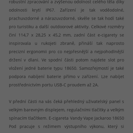
robustní zpracování a zvýšenou odolnost celého těla díky
odolnosti krytí IP67. Zařízení je tak voděodolné,
prachuvzdorné a nárazuvzdorné, skvěle se tak hodí také
pro turistiku a další outdoorové aktivity. Celkové rozměry
činí 114,7 x 28,25 x 45,2 mm, zadní část e-cigarety se
inspirovala u rukojeti zbraně, přináší tak naprosto
precizní ergonomii pro co nejpřesnější a nejpohodlnější
držení v dlani. Ve spodní části potom najdete slot pro
vložení jedné baterie typu 18650. Samozřejmostí je také
podpora nabíjení baterie přímo v zařízení. Lze nabíjet
prostřednictvím portu USB-C proudem až 2A.
V přední části na vás čeká přehledný uživatelský panel s
velkým barevným displejem, regulačními tlačítky a velkým
spínacím tlačítkem. E-cigareta Vandy Vape Jackaroo 18650
Pod pracuje s režimem výstupního výkonu, který si