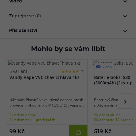
Video
Zeptejte se (0)
Příslušenství
Mohlo by se vám líbit
Video
5 variant
(7)
Vandy Vape VVC žhavící hlava 1ks
Baterie Golisi S30 I
(3000mAh) (2ks + po
Náhradní žhavící hlava, různé odpory, mesh
Bateriový článek typu 18
provedení, vhodné pro MTL/DL/RDL vaping,
mAh, maximální vybíjecí 
1ks v balení.
2 ks, čip s ochranou proti
Skladem online
Skladem online
vysokým teplotám, úložn
Skladem na 11 prodejnách
Skladem na 12 prodejn
vhodné pro nízkoodporov
99 Kč
519 Kč