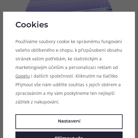
Cookies
Používáme soubory cookie ke správnému fungování
vašeho oblíbeného e-shopu, k přizpůsobení obsahu
stránek vašim potřebám, ke statistickým a
marketingovým účelům a personalizaci reklam od
Googlu
i dalších společností. Kliknutím na tlačítko
Přijmout vše nám udělíte souhlas s jejich sběrem a
Technologie Multi-Core elektrody
zpracováním a my vám poskytneme ten nejlepší
zážitek z nakupování.
Pro ještě rovnoměrnější náběh žhavení a celkově
optimálnější rychlost při sepnutí žhavení je zařízení
vybaveno přepracovanými kontakty s technologií Multi-
Nastavení
Core elektrod. Kontakty hladce doléhají na Multi-Ohm