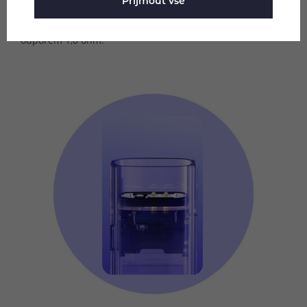
cartridge a zajistí pohodlné a bezproblémové žhavení jak
Přijmout vše
při zvolení odporu 0,7 ohm, tak také při používání s
odporem 1,0 ohm.