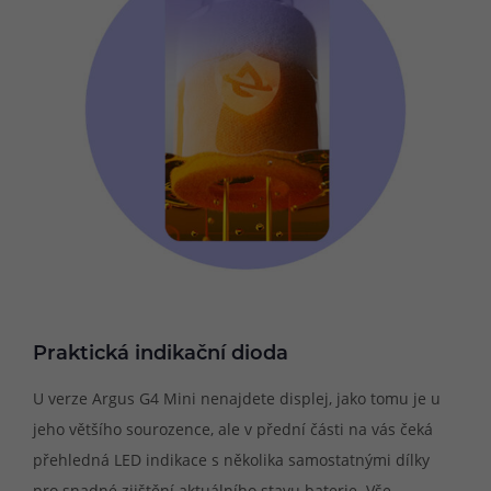
Praktická indikační dioda
U verze Argus G4 Mini nenajdete displej, jako tomu je u
jeho většího sourozence, ale v přední části na vás čeká
přehledná LED indikace s několika samostatnými dílky
pro snadné zjištění aktuálního stavu baterie. Vše