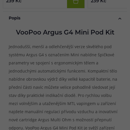
239 Kč
239 Kč
Popis
VooPoo Argus G4 Mini Pod Kit
Jednodušší, menší a odlehčenější verze skvělého pod
systému Argus G4 s označením Mini nabídne špičkové
parametry ve spojení s ergonomickým tělem a
jednoduchými automatickými funkcemi. Kompaktní tělo
nabídne obrovskou výdrž díky velké kapacitě baterie, na
přední části navíc můžete velice pohodlně sledovat její
stav díky praktické indikační diodě. Pro rychlou volbu
mezi volnějším a utaženějším MTL vapingem u zařízení
najdete manuální regulaci přívodu vzduchu a inovativní
nové cartridge Argus Multi Ohm s možností přepnutí
odporu. VooPoo Argus G4 Mini Pod Kit je svěží zařízení