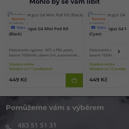
Mohlo by se vám líbit
Novinka
Novinka
8 barev
8 barev
Video
Video
VooPoo Argus G4 Mini Pod Kit
VooPoo Argus G4 Mi
(Black)
(Cyan)
Elektronická cigareta - MTL a RDL potah,
Elektronická cigareta - 
baterie 1650mAh, objem 2ml, automatické
baterie 1650mAh, objem
spínání, výkon 5-30W, dobíjení USB-C,
spínání, výkon 5-30W, do
Skladem online
Skladem online
regulace air-flow, inteligentní detekce
regulace air-flow, inteli
Skladem na 11 prodejnách
Skladem na 12 prodejn
odporu, převratná technologie Multi Ohm,
odporu, převratná techn
platforma VooPoo Argus, čipset GENE AI
platforma VooPoo Argus,
449 Kč
449 Kč
3.0, dlouhá životnost cartridgí, inovativní
3.0, dlouhá životnost cart
indikační proužek.
indikační proužek.
Pomůžeme vám s výběrem
483 51 51 31