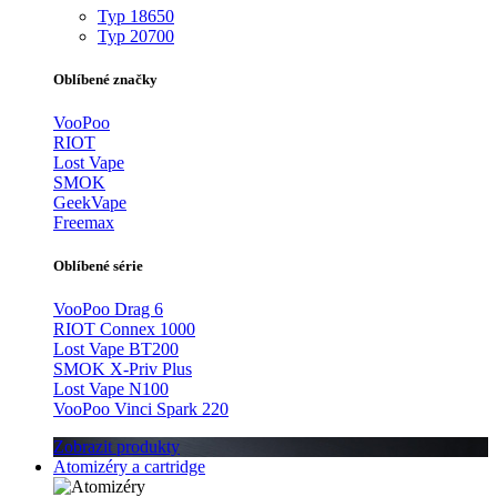
Typ 18650
Typ 20700
Oblíbené značky
VooPoo
RIOT
Lost Vape
SMOK
GeekVape
Freemax
Oblíbené série
VooPoo Drag 6
RIOT Connex 1000
Lost Vape BT200
SMOK X-Priv Plus
Lost Vape N100
VooPoo Vinci Spark 220
Zobrazit produkty
Atomizéry a cartridge