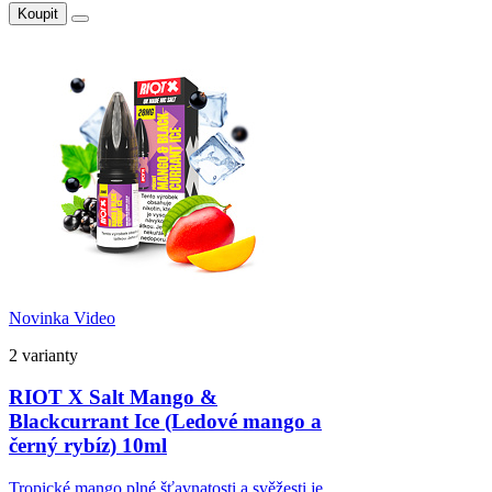
Koupit
Novinka
Video
2 varianty
RIOT X Salt Mango &
Blackcurrant Ice (Ledové mango a
černý rybíz) 10ml
Tropické mango plné šťavnatosti a svěžesti je