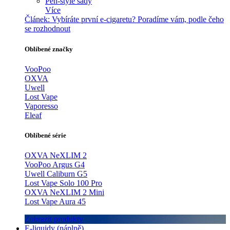
Pen-style sady
Více
Článek:
Vybíráte první e-cigaretu? Poradíme vám, podle čeho
se rozhodnout
Oblíbené značky
VooPoo
OXVA
Uwell
Lost Vape
Vaporesso
Eleaf
Oblíbené série
OXVA NeXLIM 2
VooPoo Argus G4
Uwell Caliburn G5
Lost Vape Solo 100 Pro
OXVA NeXLIM 2 Mini
Lost Vape Aura 45
Zobrazit produkty
E-liquidy (náplně)