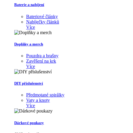
Baterie a nabíjení
Bateriové články
Nabíječky článků
Více
Doplňky a merch
Pouzdra a brašny
Zavěšení na krk
Více
DIY příslušenství
Předmotané spirálky
Vaty a knoty
Více
Dárkové poukazy