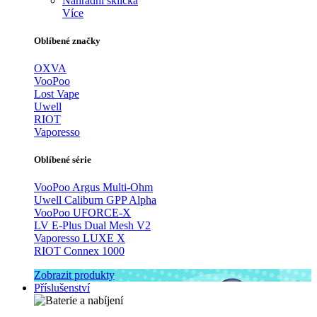
Náhradní sklíčka
Více
Oblíbené značky
OXVA
VooPoo
Lost Vape
Uwell
RIOT
Vaporesso
Oblíbené série
VooPoo Argus Multi-Ohm
Uwell Caliburn GPP Alpha
VooPoo UFORCE-X
LV E-Plus Dual Mesh V2
Vaporesso LUXE X
RIOT Connex 1000
Zobrazit produkty
Příslušenství