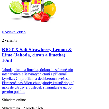
Novinka
Video
2 varianty
RIOT X Salt Strawberry Lemon &
Lime (Jahoda, citron a limetka)
10ml
Jahoda, citron a limetka, dokonale sehrané trio
intenzivních a šťavnatých chutí s příjemně
kyselkavým profilem a dechberoucí svěžestí.
Přirozeně nasládlou chuť jahody krásně doplní
nakyslé citrusy a výsledek si zamilujete už po
prvním potahu.
Skladem online
Skladem na 12 prodejnách