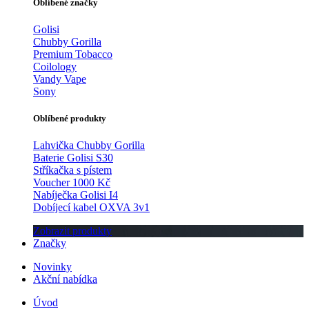
Oblíbené značky
Golisi
Chubby Gorilla
Premium Tobacco
Coilology
Vandy Vape
Sony
Oblíbené produkty
Lahvička Chubby Gorilla
Baterie Golisi S30
Stříkačka s pístem
Voucher 1000 Kč
Nabíječka Golisi I4
Dobíjecí kabel OXVA 3v1
Zobrazit produkty
Značky
Novinky
Akční nabídka
Úvod