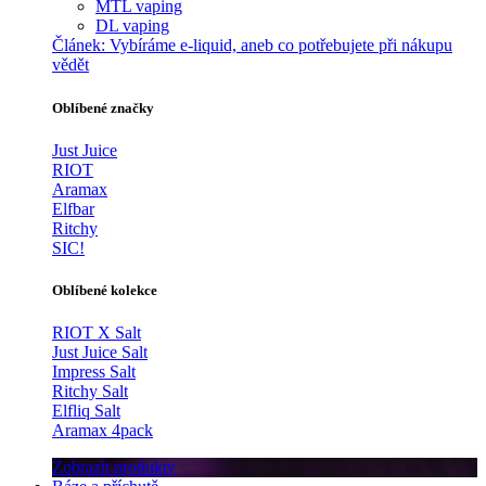
MTL vaping
DL vaping
Článek:
Vybíráme e-liquid, aneb co potřebujete při nákupu
vědět
Oblíbené značky
Just Juice
RIOT
Aramax
Elfbar
Ritchy
SIC!
Oblíbené kolekce
RIOT X Salt
Just Juice Salt
Impress Salt
Ritchy Salt
Elfliq Salt
Aramax 4pack
Zobrazit produkty