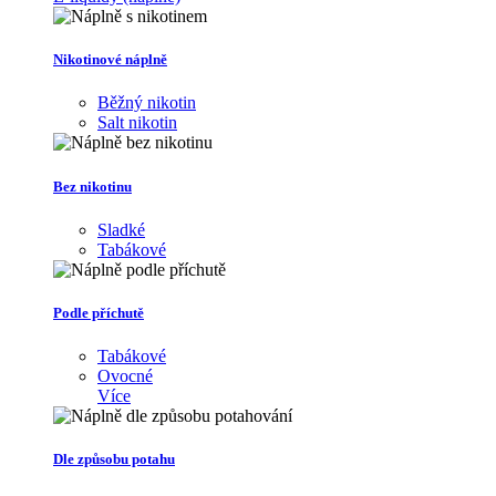
Nikotinové náplně
Běžný nikotin
Salt nikotin
Bez nikotinu
Sladké
Tabákové
Podle příchutě
Tabákové
Ovocné
Více
Dle způsobu potahu