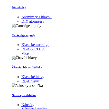
Atomizéry
Atomizéry s hlavou
DIY atomizéry
Cartridge a pody
Klasické cartridge
RBA & RDTA
Více
Žhavící hlavy / tělíska
Klasické hlavy
RBA hlavy
Náustky a sklíčka
Náustky