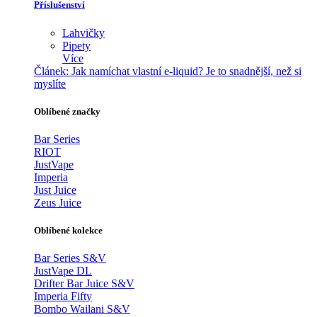
Příslušenství
Lahvičky
Pipety
Více
Článek:
Jak namíchat vlastní e-liquid? Je to snadnější, než si
myslíte
Oblíbené značky
Bar Series
RIOT
JustVape
Imperia
Just Juice
Zeus Juice
Oblíbené kolekce
Bar Series S&V
JustVape DL
Drifter Bar Juice S&V
Imperia Fifty
Bombo Wailani S&V