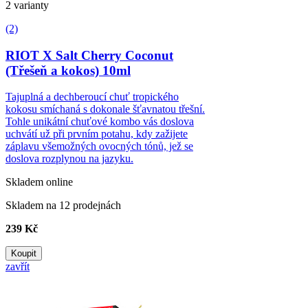
2 varianty
(2)
RIOT X Salt Cherry Coconut
(Třešeň a kokos) 10ml
Tajuplná a dechberoucí chuť tropického
kokosu smíchaná s dokonale šťavnatou třešní.
Tohle unikátní chuťové kombo vás doslova
uchvátí už při prvním potahu, kdy zažijete
záplavu všemožných ovocných tónů, jež se
doslova rozplynou na jazyku.
Skladem online
Skladem na 12 prodejnách
239 Kč
Koupit
zavřít