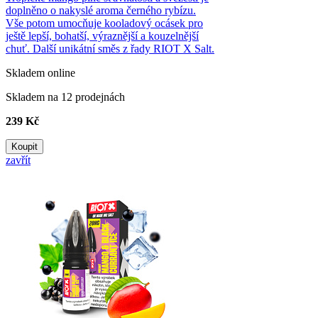
doplněno o nakyslé aroma černého rybízu.
Vše potom umocňuje kooladový ocásek pro
ještě lepší, bohatší, výraznější a kouzelnější
chuť. Další unikátní směs z řady RIOT X Salt.
Skladem online
Skladem na 12 prodejnách
239 Kč
Koupit
zavřít