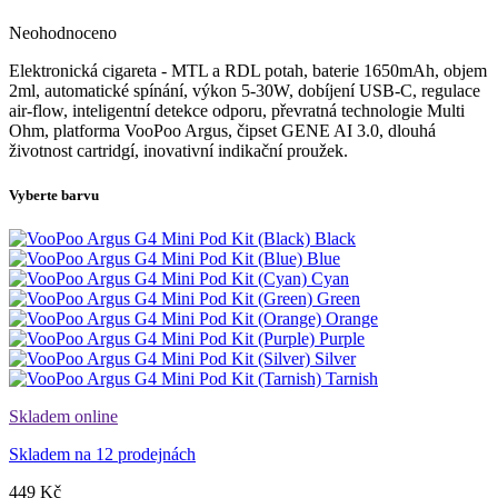
Neohodnoceno
Elektronická cigareta - MTL a RDL potah, baterie 1650mAh, objem
2ml, automatické spínání, výkon 5-30W, dobíjení USB-C, regulace
air-flow, inteligentní detekce odporu, převratná technologie Multi
Ohm, platforma VooPoo Argus, čipset GENE AI 3.0, dlouhá
životnost cartridgí, inovativní indikační proužek.
Vyberte barvu
Black
Blue
Cyan
Green
Orange
Purple
Silver
Tarnish
Skladem online
Skladem na 12 prodejnách
449 Kč