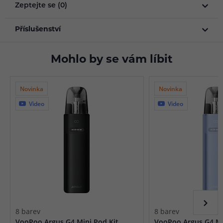
Zeptejte se (0)
Příslušenství
Mohlo by se vám líbit
Novinka
Novinka
Video
Video
8 barev
8 barev
VooPoo Argus G4 Mini Pod Kit
VooPoo Argus G4 Mi