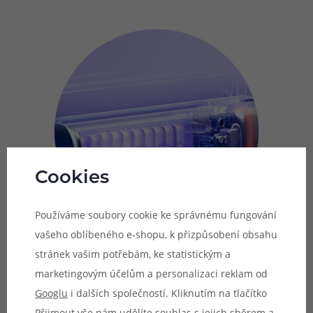
Cookies
Používáme soubory cookie ke správnému fungování
vašeho oblíbeného e-shopu, k přizpůsobení obsahu
stránek vašim potřebám, ke statistickým a
marketingovým účelům a personalizaci reklam od
Technologie Multi-Core elektrody
Googlu
i dalších společností. Kliknutím na tlačítko
Přijmout vše nám udělíte souhlas s jejich sběrem a