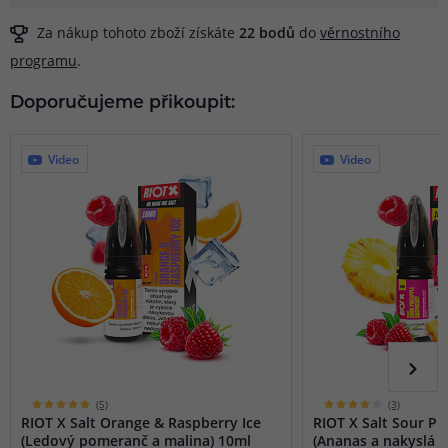
Za nákup tohoto zboží získáte
22
bodů
do
věrnostního
programu
.
Doporučujeme přikoupit:
Video
Video
(5)
(3)
RIOT X Salt Orange & Raspberry Ice
RIOT X Salt Sour P
(Ledový pomeranč a malina) 10ml
(Ananas a nakyslá m