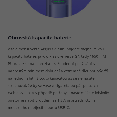
Obrovská kapacita baterie
V těle menší verze Argus G4 Mini najdete stejně velkou
kapacitu baterie, jako u klasické verze G4, tedy 1650 mAh.
Připravte se na intenzivní každodenní používání s
naprostým minimem dobíjení a extrémně dlouhou výdrží
na jedno nabití. S touto kapacitou už se nemusíte
strachovat, že by se vaše e-cigareta po pár potazích
rychle vybila. A v případě potřeby ji navíc můžete kdykoliv
opětovně nabít proudem až 1,5 A prostřednictvím
moderního nabíjecího portu USB-C.