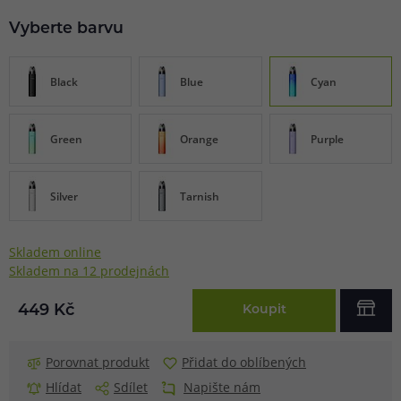
Vyberte barvu
Black
Blue
Cyan
Green
Orange
Purple
Silver
Tarnish
Skladem online
Skladem na 12 prodejnách
449 Kč
Koupit
Porovnat produkt
Přidat do oblíbených
Hlídat
Sdílet
Napište nám