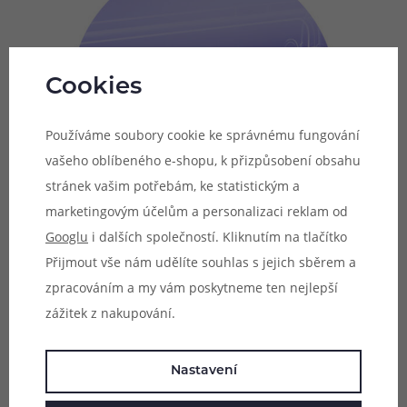
Cookies
Používáme soubory cookie ke správnému fungování
vašeho oblíbeného e-shopu, k přizpůsobení obsahu
stránek vašim potřebám, ke statistickým a
marketingovým účelům a personalizaci reklam od
Googlu
i dalších společností. Kliknutím na tlačítko
Přijmout vše nám udělíte souhlas s jejich sběrem a
zpracováním a my vám poskytneme ten nejlepší
Technologie Multi-Core elektrody
zážitek z nakupování.
Pro ještě rovnoměrnější náběh žhavení a celkově
optimálnější rychlost při sepnutí žhavení je zařízení
Nastavení
vybaveno přepracovanými kontakty s technologií Multi-