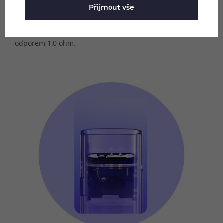
Core elektrod. Kontakty hladce doléhají na Multi-Ohm
Přijmout vše
cartridge a zajistí pohodlné a bezproblémové žhavení jak
při zvolení odporu 0,7 ohm, tak také při používání s
odporem 1,0 ohm.