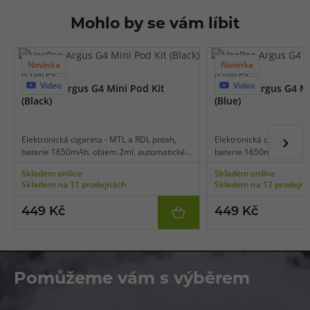
Mohlo by se vám líbit
Novinka
Novinka
8 barev
8 barev
Video
Video
VooPoo Argus G4 Mini Pod Kit
VooPoo Argus G4 Mi
(Black)
(Blue)
Elektronická cigareta - MTL a RDL potah,
Elektronická cigareta - 
baterie 1650mAh, objem 2ml, automatické
baterie 1650mAh, objem
spínání, výkon 5-30W, dobíjení USB-C,
spínání, výkon 5-30W, do
Skladem online
Skladem online
regulace air-flow, inteligentní detekce
regulace air-flow, inteli
Skladem na 11 prodejnách
Skladem na 12 prodejn
odporu, převratná technologie Multi Ohm,
odporu, převratná techn
platforma VooPoo Argus, čipset GENE AI
platforma VooPoo Argus,
449 Kč
449 Kč
3.0, dlouhá životnost cartridgí, inovativní
3.0, dlouhá životnost cart
indikační proužek.
indikační proužek.
Pomůžeme vám s výběrem