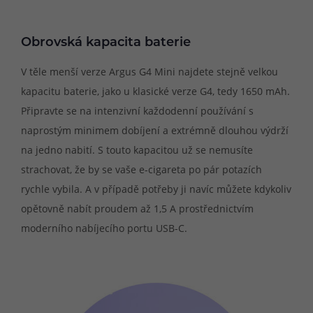
Obrovská kapacita baterie
V těle menší verze Argus G4 Mini najdete stejně velkou
kapacitu baterie, jako u klasické verze G4, tedy 1650 mAh.
Připravte se na intenzivní každodenní používání s
naprostým minimem dobíjení a extrémně dlouhou výdrží
na jedno nabití. S touto kapacitou už se nemusíte
strachovat, že by se vaše e-cigareta po pár potazích
rychle vybila. A v případě potřeby ji navíc můžete kdykoliv
opětovně nabít proudem až 1,5 A prostřednictvím
moderního nabíjecího portu USB-C.