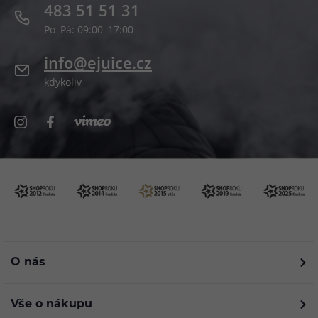
483 51 51 31
Po–Pá: 09:00–17:00
info@ejuice.cz
kdykoliv
O nás
Vše o nákupu