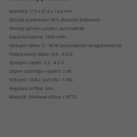
Rozměry: 113 x 27.6 x 14.6 mm
Způsob potahování: MTL (klasické šlukování)
Metody spínání potahu: automatické
Kapacita baterie: 1650 mAh
Výstupní výkon: 5 - 30 W (automatický neregulovatelný)
Podporovaný odpor: 0.4 - 3.0 Ω
Výstupní napětí: 3.2 - 4.2 V
Objem cartridge v balení: 2 ml
Dobíjení: USB-C port (5V / 1.5A)
Regulace airflow: ano
Materiál: hliníková slitina + PCTG