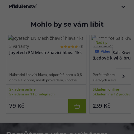
Příslušenství
Mohlo by se vám líbit
Náš tip
3 varianty
2 varianty
(5)
Video
Joyetech EN Mesh žhavící hlava 1ks
Just Juice Salt Kiwi 
(Ledové kiwi & brus
Náhradní žhavící hlava, odpor 0,6 ohm a 0,8
Perfektně strukturovaná
ohm a 1,2 ohm, mesh provedení, vhodné
sladkých a svěžích ovocn
pro MTL/RDL vaping, 1ks v balení.
čeká v lahodné kombinac
Skladem online
Skladem online
Ice. Hlavní složkou je zra
Skladem na 11 prodejnách
Skladem na 12 prodejn
jemně natrpklé kiwi, jeho
zjemňuje přítomnost sla
79 Kč
239 Kč
Vše je potom v závěru do
efekt v podobě mrazivé 