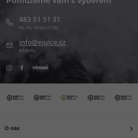
Pomůžeme vám s výběrem
483 51 51 31
Po–Pá: 09:00–17:00
info@ejuice.cz
kdykoliv
O nás