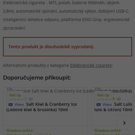
Elektronická cigareta - MTL potah, baterie 900mAh, objem
2,8ml, automatické spínání, automatický výkon, dobíjení USB-C,
inteligentní detekce odporu, platforma EVIO Grip, ergonomické
zpracování.
Tento produkt je dlouhodobě vyprodaný.
Alternativní produkty z kategorie
Elektronické cigarety
:
Doporučujeme přikoupit:
Náš tip
Náš tip
(2)
(2)
Just Juice Salt Kiwi & Cranberry Ice
Just Juice Salt Lulo
Video
Video
(Ledové kiwi & brusinka) 10ml
lulo & citron) 10ml
Skladem online
Skladem online
Skladem na 12 prodejnách
Skladem na 12 prodejn