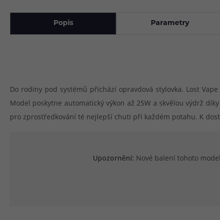
Popis
Parametry
Do rodiny pod systémů přichází opravdová stylovka. Lost Vape 
Model poskytne automatický výkon až 25W a skvělou výdrž díky 
pro zprostředkování té nejlepší chuti při každém potahu. K dostá
Upozornění:
Nové balení tohoto modelu