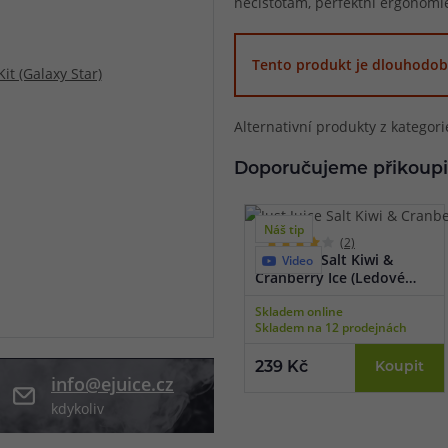
nečistotám, perfektní ergonomie
při nákupu vědět
m, podle čeho se rozhodnout
nější, než si myslíte
Tento produkt je dlouhodob
Alternativní produkty z kategor
Doporučujeme přikoupi
Náš tip
(2)
Just Juice Salt Kiwi &
Video
Cranberry Ice (Ledové
kiwi & brusinka) 10ml
Skladem online
Skladem na 12 prodejnách
239 Kč
Koupit
info@ejuice.cz
kdykoliv