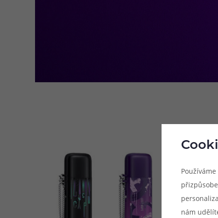
Cooki
Používáme 
přizpůsobe
personaliz
nám udělít