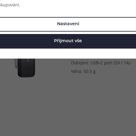
Metody spínání potahu: automa
akupování.
Kapacita baterie: 1000 mAh
Výstupní výkon: 9 - 25 W (autom
Nastavení
Napětí baterie: 3.3 - 4.2 V
Odpor cartridge v balení: 0.8 Ω
Přijmout vše
Objem cartridge v balení: 2.5 m
Regulace airflow: ano
Dobíjení: USB-C port (5V / 1A)
Váha: 50.5 g