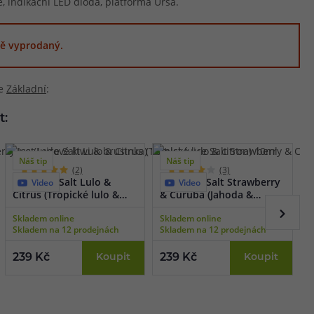
, indikační LED dioda, platforma Ursa.
ě vyprodaný.
ie
Základní
:
t:
Náš tip
Náš tip
(2)
(3)
Just Juice Salt Lulo &
Just Juice Salt Strawberry
J
Video
Video
Citrus (Tropické lulo &
& Curuba (Jahoda &
L
citron) 10ml
curuba) 10ml
1
Skladem online
Skladem online
S
Skladem na 12 prodejnách
Skladem na 12 prodejnách
S
239 Kč
Koupit
239 Kč
Koupit
2