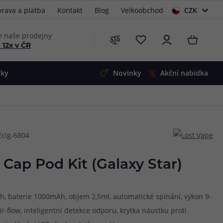
rava a platba
Kontakt
Blog
Velkoobchod
CZK
EUR
e naše prodejny
 12x v ČR
čky
Novinky
Akční nabídka
e
i-Ohm
illa
Ecig-6804
 Alpha
4
G5
 S&V
 Cap Pod Kit (Galaxy Star)
 V2
00 Pro
Mini
S&V
ah, baterie 1000mAh, objem 2,5ml, automatické spínání, výkon 9-
220
 3v1
45
r-flow, inteligentní detekce odporu, krytka náustku proti
Zobrazit produkty
Zobrazit produkty
Zobrazit produkty
Zobrazit produkty
Zobrazit produkty
Zobrazit produkty