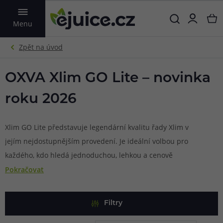
VYHLEDAT
Menu
OXVA Xlim GO Lite – novinka
roku 2026
Xlim GO Lite představuje legendární kvalitu řady Xlim v
jejím nejdostupnějším provedení. Je ideální volbou pro
každého, kdo hledá jednoduchou, lehkou a cenově
dostupnou e-cigaretu bez kompromisů v chuti. Díky plně
Pokračovat
automatickému provozu bez tlačítek a nastavování je
perfektní zejména pro začátečníky a kuřáky přecházející z
Filtry
klasických cigaret. Extrémně nízká hmotnost pouhých 41,5