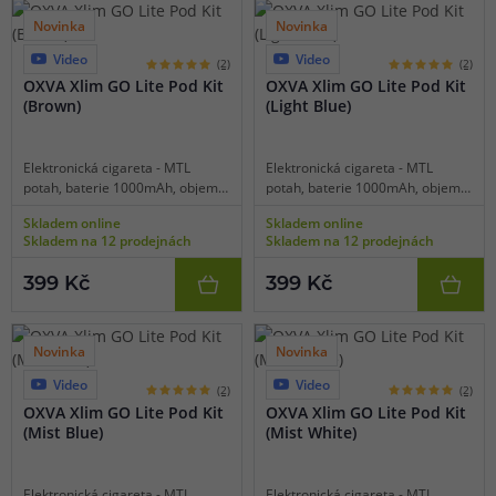
těla, barevná indikační dioda.
těla, barevná indikační dioda.
Novinka
Novinka
Video
Video
8 barev
8 barev
(2)
(2)
OXVA Xlim GO Lite Pod Kit
OXVA Xlim GO Lite Pod Kit
(Brown)
(Light Blue)
Elektronická cigareta - MTL
Elektronická cigareta - MTL
potah, baterie 1000mAh, objem
potah, baterie 1000mAh, objem
2ml, automatické spínání,
2ml, automatické spínání,
Skladem online
Skladem online
automatický výkon 5-30W,
automatický výkon 5-30W,
Skladem na 12 prodejnách
Skladem na 12 prodejnách
dobíjení USB-C, regulace air-flow,
dobíjení USB-C, regulace air-flow,
inteligentní detekce odporu,
inteligentní detekce odporu,
399 Kč
399 Kč
technologie UniTech 2.0 pro
technologie UniTech 2.0 pro
vynikající chuť, lehká konstrukce
vynikající chuť, lehká konstrukce
těla, barevná indikační dioda.
těla, barevná indikační dioda.
Novinka
Novinka
Video
Video
8 barev
8 barev
(2)
(2)
OXVA Xlim GO Lite Pod Kit
OXVA Xlim GO Lite Pod Kit
(Mist Blue)
(Mist White)
Elektronická cigareta - MTL
Elektronická cigareta - MTL