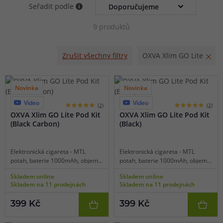
g a kompaktní rozměry zajišťují maximální pohodlí při
Seřadit podle
každodenním nošení, zatímco integrovaná baterie s
9 produktů
kapacitou 1000 mAh nabídne spolehlivou výdrž na celý
den. O špičkový chuťový zážitek se stará osvědčená
Zrušit všechny filtry
OXVA Xlim GO Lite
technologie UniTech 2.0 a populární cartridge Xlim V3 CL,
které přinášejí bohatou, výraznou a věrně prokreslenou
chuť při každém potahu. Praktickou výbavu doplňuje
Novinka
Novinka
regulace přívodu vzduchu pro individuální nastavení
Video
Video
8 barev
8 barev
(2)
(2)
tuhosti potahu.
OXVA Xlim GO Lite Pod Kit
OXVA Xlim GO Lite Pod Kit
(Black Carbon)
(Black)
Elektronická cigareta - MTL
Elektronická cigareta - MTL
potah, baterie 1000mAh, objem
potah, baterie 1000mAh, objem
2ml, automatické spínání,
2ml, automatické spínání,
Skladem online
Skladem online
automatický výkon 5-30W,
automatický výkon 5-30W,
Skladem na 11 prodejnách
Skladem na 11 prodejnách
dobíjení USB-C, regulace air-flow,
dobíjení USB-C, regulace air-flow,
inteligentní detekce odporu,
inteligentní detekce odporu,
399 Kč
399 Kč
technologie UniTech 2.0 pro
technologie UniTech 2.0 pro
vynikající chuť, lehká konstrukce
vynikající chuť, lehká konstrukce