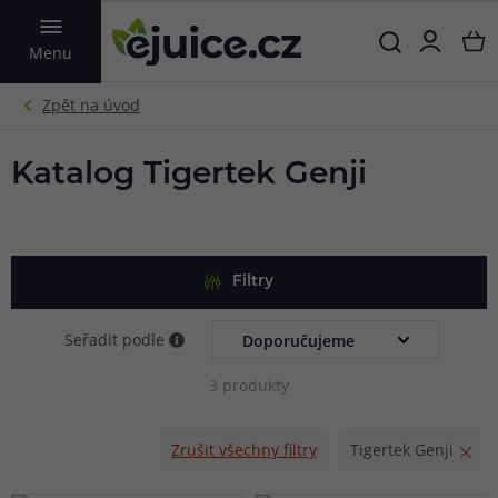
VYHLEDAT
Menu
Katalog Tigertek Genji
Filtry
Seřadit podle
3 produkty
Zrušit všechny filtry
Tigertek Genji