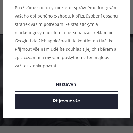
Skladem online
plnění, spodní airflow, výborné
Nedostupné na prodejnách
Používáme soubory cookie ke správnému fungování
podání chuti, snadná instalace.
vašeho oblíbeného e-shopu, k přizpůsobení obsahu
99 Kč
249 Kč
stránek vašim potřebám, ke statistickým a
marketingovým účelům a personalizaci reklam od
Googlu
i dalších společností. Kliknutím na tlačítko
Pomůžeme vám s výběrem
Přijmout vše nám udělíte souhlas s jejich sběrem a
zpracováním a my vám poskytneme ten nejlepší
483 51 51 31
zážitek z nakupování.
Po–Pá: 09:00–17:00
info@ejuice.cz
Nastavení
kdykoliv
Přijmout vše