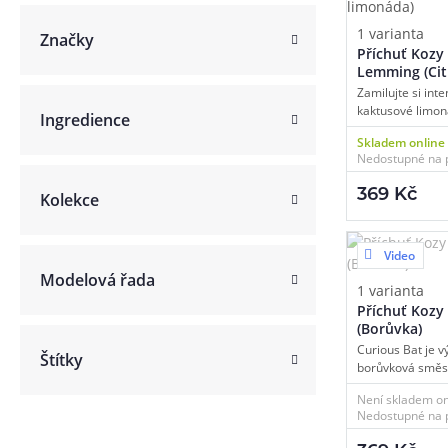
1 varianta
Článek:
Vybíráme e-liquid, aneb co potřebujete 
Značky
Článek:
Vybíráte první e-cigaretu? Poradíme vá
Článek:
Jak namíchat vlastní e-liquid? Je to snad
Příchuť Kozy
Lemming (Ci
limonáda)
Zamilujte si inte
kaktusové limon
Ingredience
chuťovým podp
Skladem online
nabídne výrazně 
Nedostupné na 
aroma podtržené
kaktusu a tajnou
369 Kč
Kolekce
celé směsi návyk
charakter. Zaru
kterou si ale s c
jakémkoliv ročn
Video
Modelová řada
1 varianta
Příchuť Kozy
(Borůvka)
Curious Bat je v
Štítky
borůvková směs.
příchutě značky
Není skladem on
můžete pamato
Nedostupné na 
Boomberry. Poř
šťavnatosti, šti