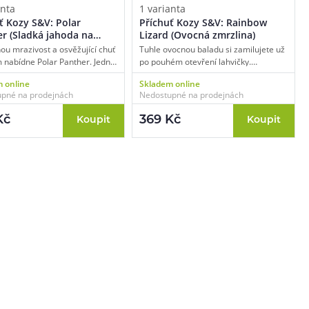
anta
1 varianta
ť Kozy S&V: Polar
Příchuť Kozy S&V: Rainbow
r (Sladká jahoda na
Lizard (Ovocná zmrzlina)
ou mrazivost a osvěžující chuť
Tuhle ovocnou baladu si zamilujete už
m nabídne Polar Panther. Jedná
po pouhém otevření lahvičky.
kátní směs zralých a čerstvě
Bravurně navržená kombinaci
 online
Skladem online
ých jahod posypaných
explozivní chuti citronu, jahody a
pné na prodejnách
Nedostupné na prodejnách
u čepicí a pokrytých vrstvou
ananasu s podkresem v podobě
oolady. Pokud se poohlížíte po
krémové limetkové zmrzliny. Vyvážené
Kč
369 Kč
Koupit
Koupit
jší ovocné chuti s mrazivým
ovocné kombo plné svěžesti a
 rozhodně si ji zamilujete.
kouzelných tónů těch nejkvalitnějších a
nejchutnějších ovocných plodů.