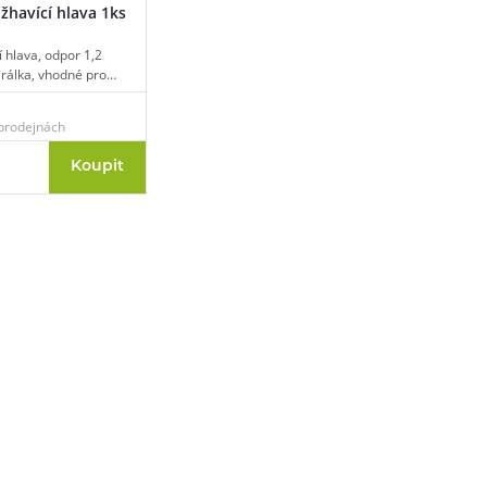
žhavící hlava 1ks
při nákupu vědět
m, podle čeho se rozhodnout
nější, než si myslíte
 hlava, odpor 1,2
irálka, vhodné pro
v balení.
prodejnách
Koupit