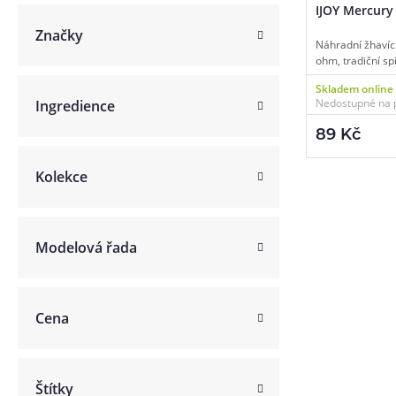
IJOY Mercury 
Článek:
Vybíráme e-liquid, aneb co potřebujete 
Značky
Článek:
Vybíráte první e-cigaretu? Poradíme vá
Článek:
Jak namíchat vlastní e-liquid? Je to snad
Náhradní žhavící
ohm, tradiční sp
MTL vaping, 1ks 
Skladem online
Nedostupné na 
Ingredience
89 Kč
Kolekce
Modelová řada
Cena
Štítky