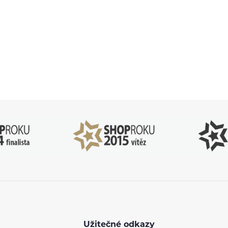
83 51 51 31
info@ejuice
o–Pá: 09:00–17:00
kdykoliv
Užitečné odkazy