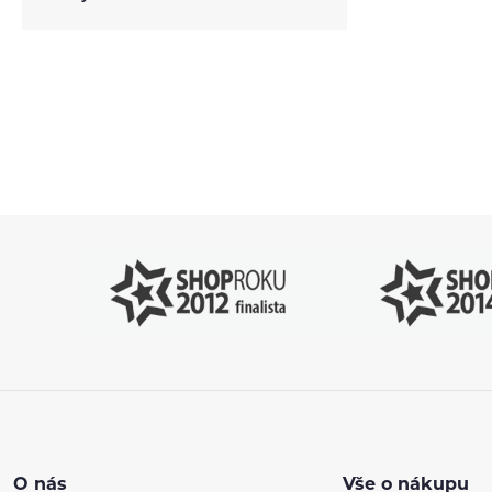
Pomůžeme vám
4
s výběrem
P
O nás
Vše o nákupu