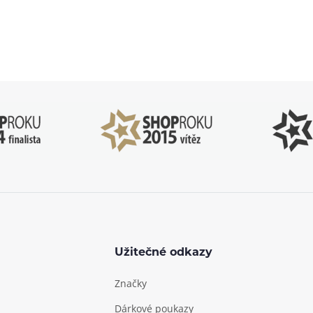
83 51 51 31
info@ejuice
o–Pá: 09:00–17:00
kdykoliv
Užitečné odkazy
Značky
Dárkové poukazy