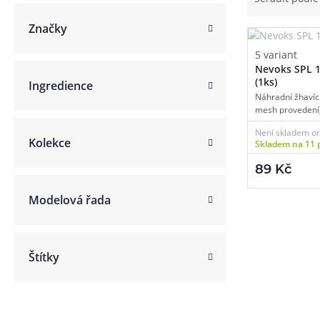
Článek:
Vybíráme e-liquid, aneb co potřebujete 
Značky
Článek:
Vybíráte první e-cigaretu? Poradíme vá
Článek:
Jak namíchat vlastní e-liquid? Je to snad
5 variant
Nevoks SPL 1
(1ks)
Ingredience
Náhradní žhavící
mesh provedení
MTL/DL/RDL vapi
Není skladem on
Kolekce
Skladem na 11 
89 Kč
Modelová řada
Štítky