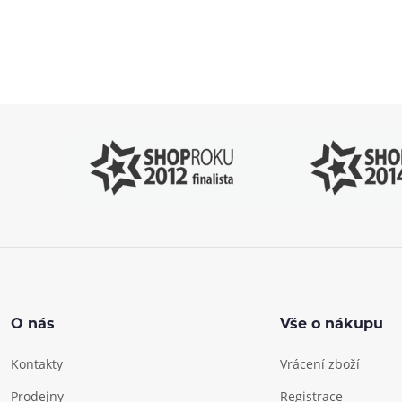
Pomůžeme vám
4
s výběrem
P
O nás
Vše o nákupu
Kontakty
Vrácení zboží
Prodejny
Registrace