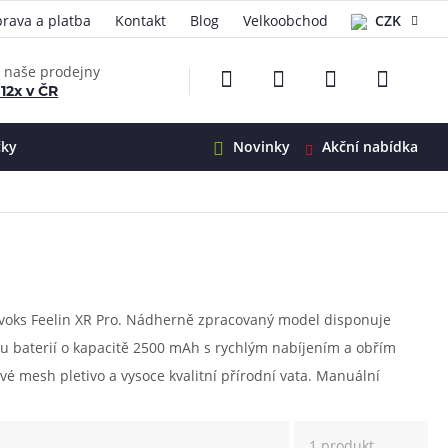
rava a platba
Kontakt
Blog
Velkoobchod
CZK
EUR
e naše prodejny
 12x v ČR
čky
Novinky
Akční nabídka
e
i-Ohm
illa
 Alpha
4
G5
 S&V
Nevoks Feelin XR Pro. Nádherně zpracovaný model disponuje
u baterií o kapacitě 2500 mAh s rychlým nabíjením a obřím
 V2
00 Pro
é mesh pletivo a vysoce kvalitní přírodní vata. Manuální
Mini
S&V
ncí. Díky těmto přednostem uspokojí všechny vyznavače MTL
220
 3v1
45
Zobrazit produkty
Zobrazit produkty
Zobrazit produkty
Zobrazit produkty
Zobrazit produkty
Zobrazit produkty
1 produkt