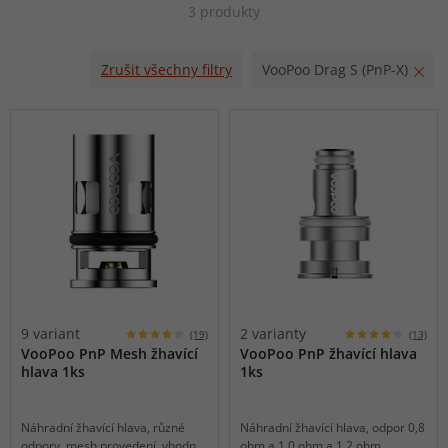
3 produkty
náběh žhavení a dva režimy - SMART a RBA. V režimu
SMART dokáže e-cigareta rozpoznat odpor tělíska a
Zrušit všechny filtry
VooPoo Drag S (PnP-X)
nastavit vhodný výkon za vás. V režimu RBA máte nad
regulací výkonu plnou kontrolu vy. Ve vrchní části se
nachází nová cartridge VooPoo PnP-X Pod s objemem 5 ml
a inovativním vrchním plněním.
9 variant
2 varianty
(19)
(13)
VooPoo PnP Mesh žhavící
VooPoo PnP žhavící hlava
hlava 1ks
1ks
Náhradní žhavící hlava, různé
Náhradní žhavící hlava, odpor 0,8
odpory, mesh provedení, vhodné
ohm a 1,0 ohm a 1,2 ohm,