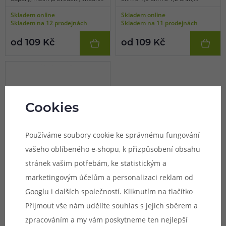
pro MTL/DL/RDL vaping, 1ks v
tradiční spirálka, vhodné pro MTL
Skladem online
Skladem online
balení.
vaping, 1ks v balení.
Skladem na 12 prodejnách
Skladem na 11 prodejnách
od 109 Kč
od 109 Kč
Cookies
Používáme soubory cookie ke správnému fungování
vašeho oblíbeného e-shopu, k přizpůsobení obsahu
stránek vašim potřebám, ke statistickým a
(2)
marketingovým účelům a personalizaci reklam od
Redukce: adaptér 510
Googlu
i dalších společností. Kliknutím na tlačítko
Reewape pro VooPoo Drag
S / Drag X / Drag Max
Přijmout vše nám udělíte souhlas s jejich sběrem a
zpracováním a my vám poskytneme ten nejlepší
Speciální redukce pro VooPoo