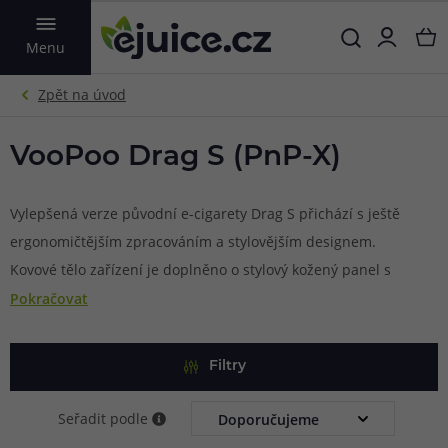
VYHLEDAT
Menu
VooPoo Drag S (PnP-X)
Vylepšená verze původní e-cigarety Drag S přichází s ještě
ergonomičtějším zpracováním a stylovějším designem.
Kovové tělo zařízení je doplněno o stylový kožený panel s
motivem. Uvnitř těla se nachází integrovaná baterie s
Pokračovat
kapacitou 2500 mAh, která se postará o hladký chod a
zajistí také vysoký výstupní výkon. Ten lze regulovat v
Filtry
rozpětí 5 - 60 W přímo na předním ovládacím panelu. V
těle e-cigarety se mimo baterii nachází také elektronický
Seřadit podle
čip GENE.TT. Díky čipu se můžete těšit na extrémně rychlý