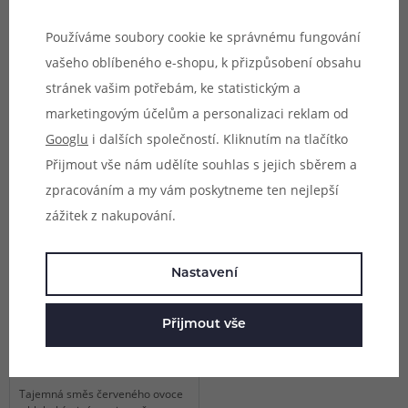
Video
Video
-38 %
Používáme soubory cookie ke správnému fungování
3 varianty
5 variant
(3)
Impress Salt Tobacco
Impress Salt Watermelon
vašeho oblíbeného e-shopu, k přizpůsobení obsahu
Cherry (Tabák s třešní)
(Vodní meloun) 10ml
stránek vašim potřebám, ke statistickým a
10ml
marketingovým účelům a personalizaci reklam od
Tradiční tabáková báze
Dokonale vyzrálý meloun plný
Googlu
i dalších společností. Kliknutím na tlačítko
obohacená o sladké tóny
šťavnaté sladkosti a osvěžující
šťavnatých třešní pro zajímavý
lehkosti.
Přijmout vše nám udělíte souhlas s jejich sběrem a
Skladem online
Skladem online
kontrast.
Skladem na 11 prodejnách
Skladem na 11 prodejnách
zpracováním a my vám poskytneme ten nejlepší
od 149 Kč
zážitek z nakupování.
239
239 Kč
Kč
Nastavení
Video
-38 %
1 varianta
(1)
Impress Salt Krvesaj
Přijmout vše
(Červené lesní plody) 10ml
Tajemná směs červeného ovoce