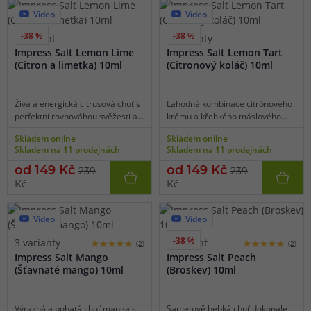
Video
Video
-38 %
-38 %
5 variant
4 varianty
Impress Salt Lemon Lime
Impress Salt Lemon Tart
(Citron a limetka) 10ml
(Citronový koláč) 10ml
Živá a energická citrusová chuť s
Lahodná kombinace citrónového
perfektní rovnováhou svěžesti a
krému a křehkého máslového
kyselosti.
těsta s jemnou sladkostí.
Skladem online
Skladem online
Skladem na 11 prodejnách
Skladem na 11 prodejnách
od 149 Kč
od 149 Kč
239
239
Kč
Kč
Video
Video
-38 %
3 varianty
5 variant
(2)
(2)
Impress Salt Mango
Impress Salt Peach
(Šťavnaté mango) 10ml
(Broskev) 10ml
Výrazná a bohatá chuť manga s
Sametově hebká chuť dokonale