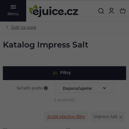
VYHLEDAT
Menu
Katalog Impress Salt
Filtry
Seřadit podle
9 produktů
Zrušit všechny filtry
Impress Salt