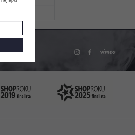
 nejlepší
 na 7 prodejnách
 a nikotinovými boostery nebo
stery.
Kč
.cz