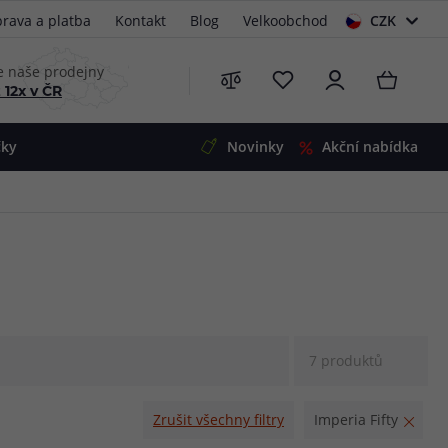
rava a platba
Kontakt
Blog
Velkoobchod
CZK
EUR
e naše prodejny
 12x v ČR
čky
Novinky
Akční nabídka
e
i-Ohm
illa
 Alpha
4
G5
 S&V
 V2
00 Pro
7 produktů
Mini
S&V
220
 3v1
45
Zrušit všechny filtry
Imperia Fifty
Zobrazit produkty
Zobrazit produkty
Zobrazit produkty
Zobrazit produkty
Zobrazit produkty
Zobrazit produkty