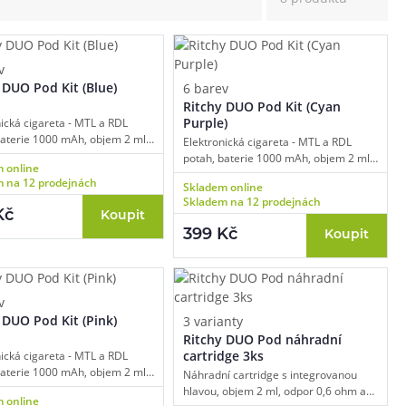
v
 DUO Pod Kit (Blue)
6 barev
Ritchy DUO Pod Kit (Cyan
Purple)
nická cigareta - MTL a RDL
baterie 1000 mAh, objem 2 ml,
Elektronická cigareta - MTL a RDL
ické spínání, automatický
potah, baterie 1000 mAh, objem 2 ml,
 online
nteligentní detekce odporu,
automatické spínání, automatický
 na 12 prodejnách
Skladem online
 air-flow, USB-C dobíjení,
výkon, inteligentní detekce odporu,
Skladem na 12 prodejnách
logie DUOMAX.
regulace air-flow, USB-C dobíjení,
Kč
Koupit
technologie DUOMAX.
399 Kč
Koupit
v
 DUO Pod Kit (Pink)
3 varianty
Ritchy DUO Pod náhradní
cartridge 3ks
nická cigareta - MTL a RDL
baterie 1000 mAh, objem 2 ml,
Náhradní cartridge s integrovanou
ické spínání, automatický
hlavou, objem 2 ml, odpor 0,6 ohm a
 online
nteligentní detekce odporu,