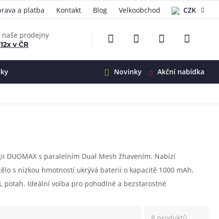
rava a platba
Kontakt
Blog
Velkoobchod
CZK
EUR
e naše prodejny
 12x v ČR
čky
Novinky
Akční nabídka
e
i-Ohm
illa
 Alpha
4
G5
 S&V
ogii DUOMAX s paralelním Dual Mesh žhavením. Nabízí
tělo s nízkou hmotností ukrývá baterii o kapacitě 1000 mAh,
 V2
00 Pro
DL potah. Ideální volba pro pohodlné a bezstarostné
Mini
S&V
220
 3v1
45
Zobrazit produkty
Zobrazit produkty
Zobrazit produkty
Zobrazit produkty
Zobrazit produkty
Zobrazit produkty
8 produktů