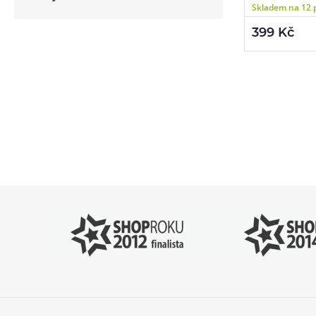
Skladem na 12 
regulace air-flo
technologie D
399 Kč
Pomůžeme vám
4
s výběrem
P