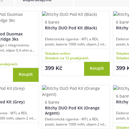
při nákupu vědět
m, podle čeho se rozhodnout
nější, než si myslíte
6 barev
6 bare
Ritchy DUO Pod Kit (Black)
Ritchy
Pod Duomax
tridge 3ks
Elektronická cigareta - MTL a RDL
Elektro
potah, baterie 1000 mAh, objem 2 ml,
potah, 
dge s integrovanou
automatické spínání, automatický
automat
 ml, odpor 0,4 ohm a
Skladem online
Skladem
výkon, inteligentní detekce odporu,
výkon, i
mesh pletivo, boční
Skladem na 12 prodejnách
Skladem
regulace air-flow, USB-C dobíjení,
regulace
pro MTL/RDL vaping,
prodejnách
technologie DUOMAX.
techno
399 Kč
399 
Koupit
Koupit
6 bare
od Kit (Grey)
Ritchy
6 barev
Ritchy DUO Pod Kit (Orange
Argent)
areta - MTL a RDL
Elektro
1000 mAh, objem 2 ml,
potah, 
Elektronická cigareta - MTL a RDL
nání, automatický
automat
potah, baterie 1000 mAh, objem 2 ml,
Skladem
tní detekce odporu,
výkon, i