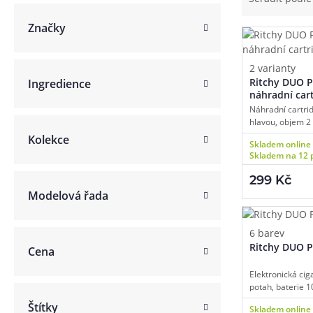
Článek:
Vybíráme e-liquid, aneb co potřebujete 
Značky
Článek:
Vybíráte první e-cigaretu? Poradíme vá
Článek:
Jak namíchat vlastní e-liquid? Je to snad
2 varianty
Ritchy DUO 
Ingredience
náhradní car
Náhradní cartri
hlavou, objem 2
0,6 ohm, duální 
Kolekce
Skladem online
plnění, vhodné 
Skladem na 12 
3ks v balení.
299 Kč
Modelová řada
6 barev
Ritchy DUO P
Cena
Elektronická cig
potah, baterie 
automatické spí
Štítky
Skladem online
výkon, inteligen