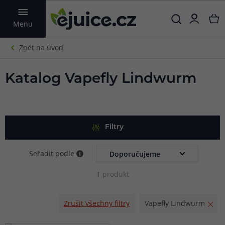
VYHLEDAT
Menu
Katalog Vapefly Lindwurm
Filtry
Seřadit podle
1 produkt
Zrušit všechny filtry
Vapefly Lindwurm