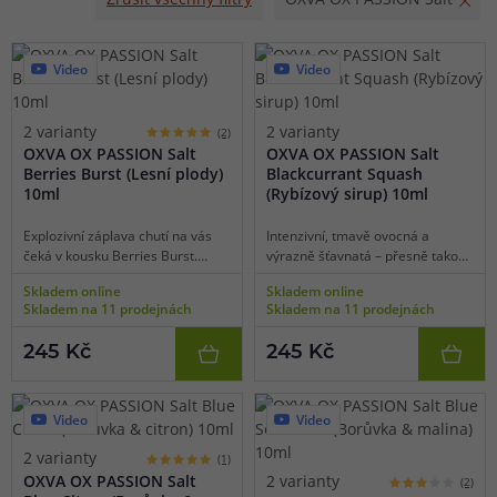
Video
Video
2 varianty
2 varianty
(2)
OXVA OX PASSION Salt
OXVA OX PASSION Salt
Berries Burst (Lesní plody)
Blackcurrant Squash
10ml
(Rybízový sirup) 10ml
Explozivní záplava chutí na vás
Intenzivní, tmavě ovocná a
čeká v kousku Berries Burst.
výrazně šťavnatá – přesně taková
Dokonale vyvážená směs
je příchuť Blackcurrant Squash.
Skladem online
Skladem online
všemožných lesních bobulovitých
Představuje silnou esenci
Skladem na 11 prodejnách
Skladem na 11 prodejnách
plodů udeří na chuťové pohárky
hustého rybízového sirupu, který
všemi možnými tóny od těch
je zároveň sladký, lehce nakyslý a
245 Kč
245 Kč
nejsladších, až po mírně nakyslé
neskutečně aromatický. Tóny
a svěží. Vyvážená směs plná
černého rybízu se okamžitě
jahůdek, borůvek, malin, ostružin
rozvinou do plné, hluboké chuti,
a dalších lesních plodů v jednom
kterou si oblíbí každý milovník
Video
Video
jedinečném celku.
rybízových specialit. Tenhle
sirupový zážitek vás dostane.
2 varianty
(1)
OXVA OX PASSION Salt
2 varianty
(2)