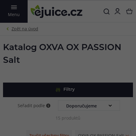
VYHLEDAT
Menu
Katalog OXVA OX PASSION
Salt
Filtry
Seřadit podle
15 produktů
Zrušit všechny filtry
OXVA OX PASSION Salt