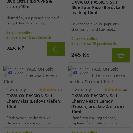
Blue Citrus (Borůvka &
OXVA OX PASSION Salt
citron) 10ml
Blue Sour Razz (Borůvka &
malina) 10ml
Netradiční, ale promyšlená chuť
zralých borůvek říznutých
Osvědčená a velice populární
citronem potěší každého
chuť kombinující šťavnaté
Skladem online
milovníka osvěžujících ovocných
borůvky s mírně nakyslými
Skladem na 12 prodejnách
Skladem online
směsí. Tahle geniální receptura
čerstvými malinami dokáže
Skladem na 12 prodejnách
nabídne dokonalé spojení
uchvátit už při prvním potahu.
245 Kč
štiplavé svěžesti a jemné
Příjemně jemná a zároveň
245 Kč
sladkosti čerstvě nasbíraných
intenzivní chuť vybraných
borůvek proložených plátky
bobulovitých plodů zpříjemní
citronu.
každý váš den.
Video
Video
2 varianty
2 varianty
(1)
(4)
OXVA OX PASSION Salt
OXVA OX PASSION Salt
Cherry Fizz (Ledová třešeň)
Cherry Peach Lemon
10ml
(Třešeň, broskev & citron)
10ml
Představte si horký den, ve
Umně zvolené ingredience,
kterém si můžete vychutnat
záplava různorodých chutí a
dokonale čerstvé a chutné
kyselkavý závěr. Tahle ovocná
Skladem online
Skladem online