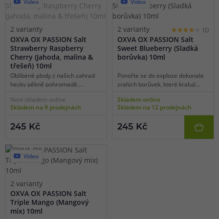
pocit klidu a pocit harmonie, jako
Video
Video
byste si zrovna vychutnávali
pobyt na tropických ostrovech.
2 varianty
2 varianty
(1)
OXVA OX PASSION Salt
OXVA OX PASSION Salt
Strawberry Raspberry
Sweet Blueberry (Sladká
Cherry (Jahoda, malina &
borůvka) 10ml
třešeň) 10ml
Oblíbené plody z našich zahrad
Ponořte se do exploze dokonale
hezky pěkně pohromadě.
zralých borůvek, které kralují
Oblíbené červené bobule, mezi
téhle sladké ovocné lahůdce.
Není skladem online
Skladem online
nimiž nechybí zralé zahradní
Sweet Blueberry přináší jemně
Skladem na 9 prodejnách
Skladem na 12 prodejnách
jahody, šťavnaté třešně a mírně
krémovou a přitom výraznou
nakyslé maliny skvěle chutnají
sladkost čerstvě nasbíraných
245 Kč
245 Kč
kdykoliv během roku. Jahoda
bobulí, které se rozprostřou na
dodá sladkost, malina se postará
jazyku už při prvním potahu.
o jemnou kyselkavost a třešeň
Harmonická chuť plná přirozené
umocní výslednou chuť a
ovocné šťavnatosti vás bude lákat
Video
pozvedne ji do astronomických
znovu a znovu – jednoduchá, ale
výšin. Tohle si nesmíte nechat
neodolatelně dokonalá.
ujít.
2 varianty
OXVA OX PASSION Salt
Triple Mango (Mangový
mix) 10ml