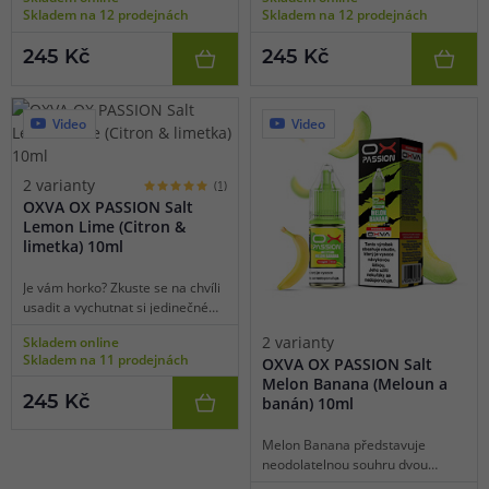
osvěžení. Čeká na vás miska plná
bomba vás chytne a už nepustí.
Skladem na 12 prodejnách
Skladem na 12 prodejnách
čerstvě natrhaných třešní
Připravte se na vybalancovanou
zasypaných kostkami ledu. Na
fúzi sladkých třešní, krémových
245 Kč
245 Kč
první potah lze ucítit sladkost a
broskví a štiplavého citronu.
jemnou strukturu šťavnatých
Všechny složky se krásně doplňují
třešní, při výdechu na vás čeká
a utváří zcela originální a
ledový dovětek v podobě přidané
nezaměnitelný mix.
Video
Video
koolady pro co nejvýraznější
efekt. Tohle je genialita.
2 varianty
(1)
OXVA OX PASSION Salt
Lemon Lime (Citron &
limetka) 10ml
Je vám horko? Zkuste se na chvíli
usadit a vychutnat si jedinečné
osvěžení bez mrazivého dovětku.
2 varianty
Skladem online
Tropická nádhera v podobě
Skladem na 11 prodejnách
OXVA OX PASSION Salt
plátků čerstvě nasekaného
Melon Banana (Meloun a
citronu s jeho typickou nakyslostí
245 Kč
banán) 10ml
a štiplavostí protkaná vrstvami
nasekané limetky a zalitá trochou
limetkové šťávy. Tenhle jedinečný
Melon Banana představuje
citrusový mix vám dokáže
neodolatelnou souhru dvou
vykouzlit úsměv na tváři za
populárních plodů, které si