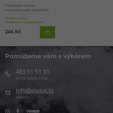
Trojnásobně výrazná,
trojnásobně svěží, trojnásobně
intenzivnější, Triple Mango
Skladem online
ukrývá přesně to pravé pro
Skladem na 12 prodejnách
všechny příznivce tohoto
exotického ovoce. Chuťově
245 Kč
výrazná, mírně dřevitá, sladce
krémová a svěží chuť vyzrálých
mangových plodů nakrájených na
drobné kousky a promíchaných v
jeden lahodný celek.
Pomůžeme vám s výběrem
483 51 51 31
Po–Pá: 09:00–17:00
info@ejuice.cz
kdykoliv