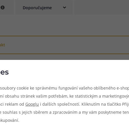
e
při nákupu vědět
m, podle čeho se rozhodnout
nější, než si myslíte
ukt
es
soubory cookie ke správnému fungování vašeho oblíbeného e-shop
ní obsahu stránek vašim potřebám, ke statistickým a marketingov
aci reklam od
Googlu
i dalších společností. Kliknutím na tlačítko Př
e souhlas s jejich sběrem a zpracováním a my vám poskytneme ten
akupování.