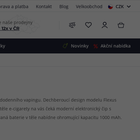
rava a platba
Kontakt
Blog
Velkoobchod
CZK
EUR
e naše prodejny
 12x v ČR
čky
Novinky
Akční nabídka
e
i-Ohm
illa
 Alpha
4
G5
 S&V
z každodenního vapingu. Dechberoucí design modelu Flexus
těle e-cigarety na vás čeká moderní elektronický čip s
 V2
00 Pro
vaná baterie v těle nabídne ohromující kapacitu 1000 mAh.
Mini
S&V
žhavící hlavy. V základním balení najdete hlavu AF Mesh s
220
 3v1
45
ší vaping.
Zobrazit produkty
Zobrazit produkty
Zobrazit produkty
Zobrazit produkty
Zobrazit produkty
Zobrazit produkty