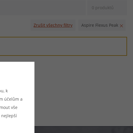
0 produktů
Zrušit všechny filtry
Aspire Flexus Peak
u, k
ým účelům a
ijmout vše
 nejlepší