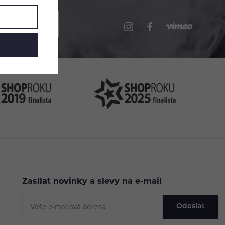
.cz
Zasílat novinky a slevy na e-mail
Odeslat