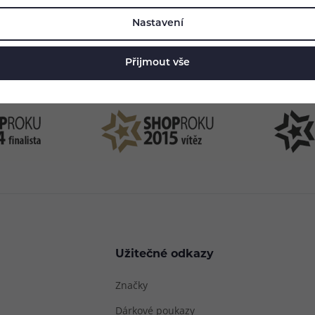
83 51 51 31
info@ejuice
Nastavení
o–Pá: 09:00–17:00
kdykoliv
Přijmout vše
Užitečné odkazy
Značky
Dárkové poukazy