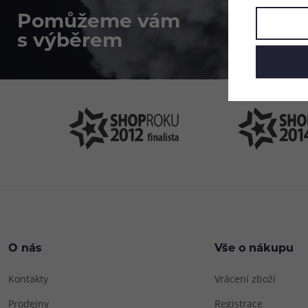
Pomůžeme vám
4
s výběrem
P
O nás
Vše o nákupu
Kontakty
Vrácení zboží
Prodejny
Registrace