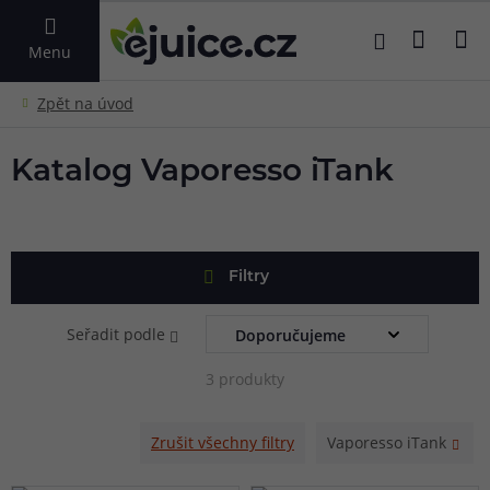
VYHLEDAT
Menu
Katalog Vaporesso iTank
Filtry
Seřadit podle
3 produkty
Zrušit všechny filtry
Vaporesso iTank