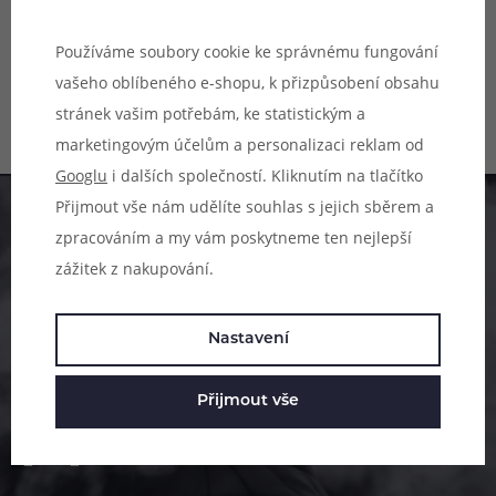
Vaporesso iTank, objem 8 ml,
bubble typ, balení 1 ks.
Používáme soubory cookie ke správnému fungování
Není skladem online
Skladem na 5 prodejnách
vašeho oblíbeného e-shopu, k přizpůsobení obsahu
89 Kč
stránek vašim potřebám, ke statistickým a
marketingovým účelům a personalizaci reklam od
Googlu
i dalších společností. Kliknutím na tlačítko
Přijmout vše nám udělíte souhlas s jejich sběrem a
Pomůžeme vám s výběrem
zpracováním a my vám poskytneme ten nejlepší
zážitek z nakupování.
483 51 51 31
Po–Pá: 09:00–17:00
Nastavení
info@ejuice.cz
kdykoliv
Přijmout vše