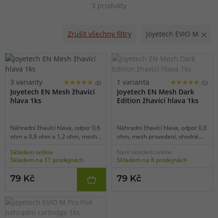
3 produkty
nutnosti odpojování cartridge z těla baterie během
doplňování. Díky vestavěné baterii s ohromující kapacitou
Zrušit všechny filtry
Joyetech EVIO M
1100mAh si užijete dlouhé hodiny nerušeného a
intenzivního vapování, vše navíc s podporou moderního
nabíjení USB-C. Joyetech EVIO M Pro Pod Kit přináší
plnohodnotný MTL požitek z vapování a vše potřebné pro
3 varianty
1 varianta
(5)
(1)
každodenní využití.
Joyetech EN Mesh žhavící
Joyetech EN Mesh Dark
hlava 1ks
Edition žhavící hlava 1ks
Náhradní žhavící hlava, odpor 0,6
Náhradní žhavící hlava, odpor 0,8
ohm a 0,8 ohm a 1,2 ohm, mesh
ohm, mesh provedení, vhodné
provedení, vhodné pro MTL/RDL
pro MTL vaping, 1ks v balení.
Skladem online
Není skladem online
vaping, 1ks v balení.
Skladem na 11 prodejnách
Skladem na 8 prodejnách
79 Kč
79 Kč