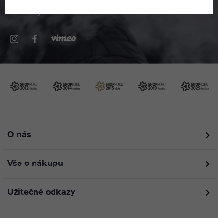
kdykoliv
O nás
Vše o nákupu
Užitečné odkazy