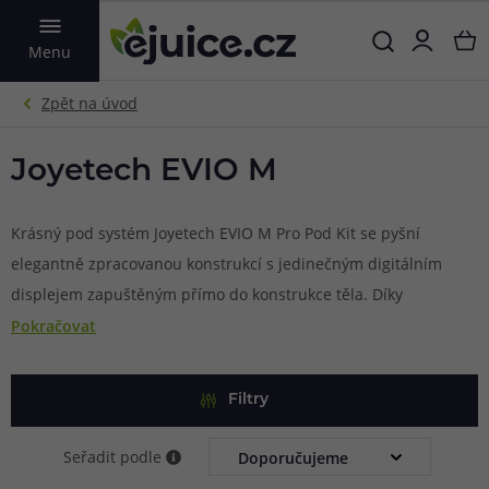
VYHLEDAT
Menu
Joyetech EVIO M
Krásný pod systém Joyetech EVIO M Pro Pod Kit se pyšní
elegantně zpracovanou konstrukcí s jedinečným digitálním
displejem zapuštěným přímo do konstrukce těla. Díky
maximálnímu výstupnímu výkonu 30W s možností regulace
Pokračovat
si bude skvěle rozumět s rozdílnými odpory cartridgí z
platforem EVIO M Pro a EVIO Grip. Pro co nejsnazší
Filtry
používání a pohodlné nastavení uživatelských preferencí je
také vybaven praktickým bočním systémem airflow,
Seřadit podle
multifunkčním tlačítkem a výsuvným horním plněním bez