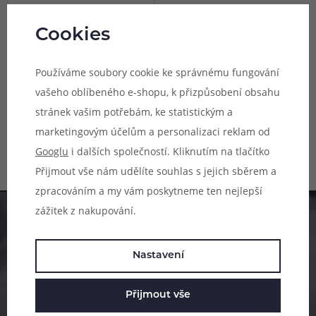
2 varianty
(3)
Joyetech EVIO M Pro Pod
Cookies
náhradní cartridge 1ks
Používáme soubory cookie ke správnému fungování
Náhradní cartridge s
integrovanou hlavou, objem 2 ml,
vašeho oblíbeného e-shopu, k přizpůsobení obsahu
odpor 0,6 ohm a 0,8 ohm, mesh
stránek vašim potřebám, ke statistickým a
Není skladem online
pletivo, horní plnění, vhodné pro
Skladem na 3 prodejnách
MTL/RDL vaping, 1ks v balení.
marketingovým účelům a personalizaci reklam od
Googlu
i dalších společností. Kliknutím na tlačítko
89 Kč
Přijmout vše nám udělíte souhlas s jejich sběrem a
zpracováním a my vám poskytneme ten nejlepší
zážitek z nakupování.
Pomůžeme vám s výběrem
Nastavení
483 51 51 31
Po–Pá: 09:00–17:00
Přijmout vše
info@ejuice.cz