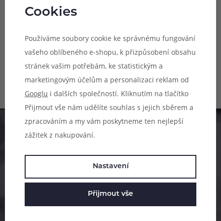
2ml náhradní cartridge 3ks
Cookies
Náhradní cartridge s
Používáme soubory cookie ke správnému fungování
integrovanou hlavou, objem 2 ml,
odpor 0,3 ohm a 0,6 ohm a 0,8
vašeho oblíbeného e-shopu, k přizpůsobení obsahu
Skladem online
ohm, mesh pletivo, boční plnění
Skladem na 12 prodejnách
ve vrchní části, vhodné pro
stránek vašim potřebám, ke statistickým a
MTL/DL/RDL vaping, 3ks v balení.
marketingovým účelům a personalizaci reklam od
299 Kč
Googlu
i dalších společností. Kliknutím na tlačítko
Přijmout vše nám udělíte souhlas s jejich sběrem a
zpracováním a my vám poskytneme ten nejlepší
Pomůžeme vám s výběrem
zážitek z nakupování.
483 51 51 31
Nastavení
Po–Pá: 09:00–17:00
info@ejuice.cz
Přijmout vše
kdykoliv