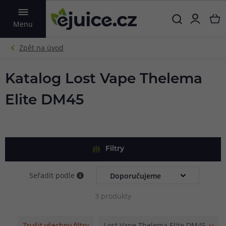
VYHLEDAT
Menu
Katalog Lost Vape Thelema
Elite DM45
Filtry
Seřadit podle
3 produkty
Zrušit všechny filtry
Lost Vape Thelema Elite DM45