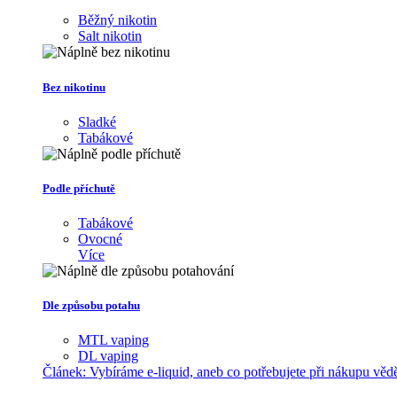
Běžný nikotin
Salt nikotin
Bez nikotinu
Sladké
Tabákové
Podle příchutě
Tabákové
Ovocné
Více
Dle způsobu potahu
MTL vaping
DL vaping
Článek:
Vybíráme e-liquid, aneb co potřebujete při nákupu věd