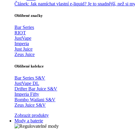
Článek:
Jak namíchat vlastní e-liquid? Je to snadnější, než si my
Oblíbené značky
Bar Series
RIOT
JustVape
Imperia
Just Juice
Zeus Juice
Oblíbené kolekce
Bar Series S&V
JustVape DL
Drifter Bar Juice S&V
Imperia Fifty
Bombo Wailani S&V
Zeus Juice S&V
Zobrazit produkty
Mody a baterie