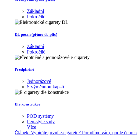
Základní
Pokročilé
DL potah (přímo do plic)
Základní
Pokročilé
Předplněné
Jednorázové
S výměnnou kapslí
Dle konstrukce
POD systémy
Pen-style sady
Více
Článek:
Vybíráte první e-cigaretu? Poradíme vám, podle čeho 