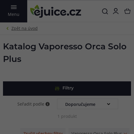
VYHLEDAT
Menu
Katalog Vaporesso Orca Solo
Plus
Filtry
Seřadit podle
1 produkt
Zrušit všechny filtry
Vaporesso Orca Solo Plus