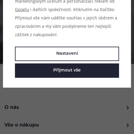
483 51 51 31
marketingovým účelům a personalizaci reklam od
Googlu
i dalších společností. Kliknutím na tlačítko
Po–Pá: 09:00–17:00
Přijmout vše nám udělíte souhlas s jejich sběrem a
info@ejuice.cz
zpracováním a my vám poskytneme ten nejlepší
kdykoliv
zážitek z nakupování.
Nastavení
Přijmout vše
O nás
Vše o nákupu