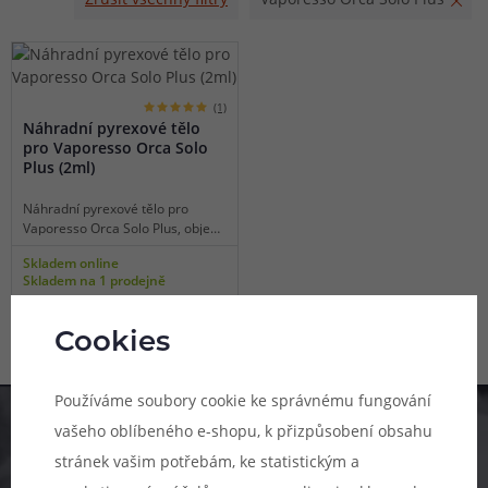
(1)
Náhradní pyrexové tělo
pro Vaporesso Orca Solo
Plus (2ml)
Náhradní pyrexové tělo pro
Vaporesso Orca Solo Plus, objem
2 ml, standardní typ, balení 1 ks.
Skladem online
Skladem na 1 prodejně
89 Kč
Cookies
Používáme soubory cookie ke správnému fungování
Pomůžeme vám s výběrem
vašeho oblíbeného e-shopu, k přizpůsobení obsahu
stránek vašim potřebám, ke statistickým a