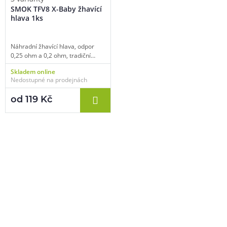
SMOK TFV8 X-Baby žhavící
hlava 1ks
Náhradní žhavící hlava, odpor
0,25 ohm a 0,2 ohm, tradiční
spirálka, vhodné pro DL vaping,
Skladem online
1ks v balení.
Nedostupné na prodejnách
od 119 Kč
Pomůžeme vám s výběrem
483 51 51 31
Po–Pá: 09:00–17:00
info@ejuice.cz