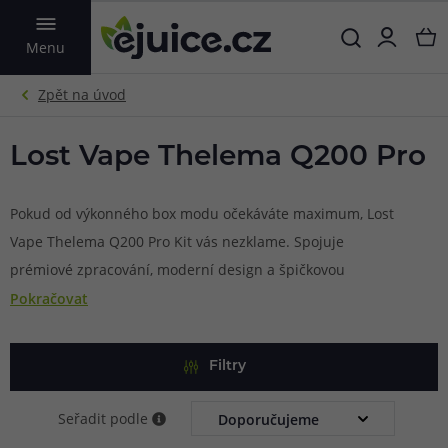
VYHLEDAT
Menu
Lost Vape Thelema Q200 Pro
Pokud od výkonného box modu očekáváte maximum, Lost
Vape Thelema Q200 Pro Kit vás nezklame. Spojuje
prémiové zpracování, moderní design a špičkovou
elektroniku Quest X 3.0 s výkonem až 200 W, díky čemuž
Pokračovat
nabídne bleskovou odezvu, stabilní chod a široké možnosti
nastavení přesně podle vašich představ. Napájení dvěma
Filtry
externími bateriemi 18650 zajišťuje dlouhou výdrž i
dostatek výkonu pro náročné DL vapování, zatímco
Seřadit podle
přehledný displej s možností výběru z devíti grafických