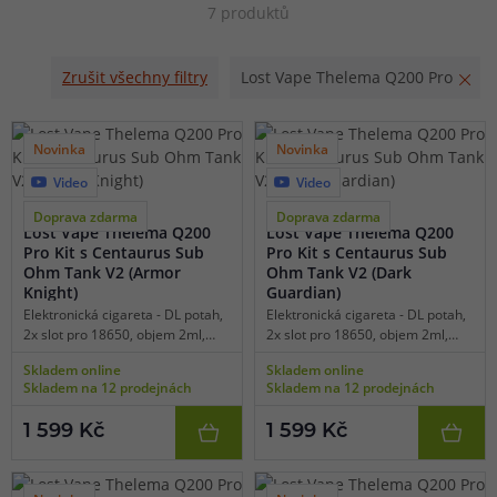
7 produktů
motivů dodává zařízení osobitý styl. Součástí kitu je navíc
osvědčený atomizér Centaurus Sub Ohm Tank V2 s horní
Zrušit všechny filtry
Lost Vape Thelema Q200 Pro
regulací airflow, praktickým horním plněním a vynikajícím
podáním chuti, který společně s modem tvoří dokonale
sladěnou sestavu pro vapery hledající špičkový výkon bez
Novinka
Novinka
kompromisů.
Video
Video
6 barev
6 barev
Doprava zdarma
Doprava zdarma
Lost Vape Thelema Q200
Lost Vape Thelema Q200
Pro Kit s Centaurus Sub
Pro Kit s Centaurus Sub
Ohm Tank V2 (Armor
Ohm Tank V2 (Dark
Knight)
Guardian)
Elektronická cigareta - DL potah,
Elektronická cigareta - DL potah,
2x slot pro 18650, objem 2ml,
2x slot pro 18650, objem 2ml,
manuální spínání, výkon 5-200W,
manuální spínání, výkon 5-200W,
Skladem online
Skladem online
dobíjení USB-C, regulace air-flow,
dobíjení USB-C, regulace air-flow,
Skladem na 12 prodejnách
Skladem na 12 prodejnách
displej, manuální vypínač, široká
displej, manuální vypínač, široká
nabídka režimů, TC režimy pro
nabídka režimů, TC režimy pro
1 599 Kč
1 599 Kč
SS316, Ti, Ni, čipset Quest X 3.0,
SS316, Ti, Ni, čipset Quest X 3.0,
velký výběr UI rozhraní, kvalitní
velký výběr UI rozhraní, kvalitní
zpracování, platforma žhavících
zpracování, platforma žhavících
hlav UB Max.
hlav UB Max.