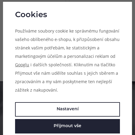
2 varianty
2 varianty
(1)
Freemax GX Mesh žhavící
Freemax GX-P Mesh žhavící
Cookies
hlava 1ks
hlava 1ks
Používáme soubory cookie ke správnému fungování
Náhradní žhavící hlava, odpor 0,8
Náhradní žhavící hlava, odpor 0,8
ohm a 1,0 ohm, mesh provedení,
ohm a 1,0 ohm, mesh provedení,
vašeho oblíbeného e-shopu, k přizpůsobení obsahu
vhodné pro MTL vaping, 1ks v
vhodné pro MTL vaping, 1ks v
stránek vašim potřebám, ke statistickým a
Není skladem online
Není skladem online
balení.
balení.
Skladem na 7 prodejnách
Skladem na 5 prodejnách
marketingovým účelům a personalizaci reklam od
Googlu
i dalších společností. Kliknutím na tlačítko
89 Kč
99 Kč
Přijmout vše nám udělíte souhlas s jejich sběrem a
zpracováním a my vám poskytneme ten nejlepší
zážitek z nakupování.
Pomůžeme vám s výběrem
Nastavení
483 51 51 31
Po–Pá: 09:00–17:00
Přijmout vše
info@ejuice.cz