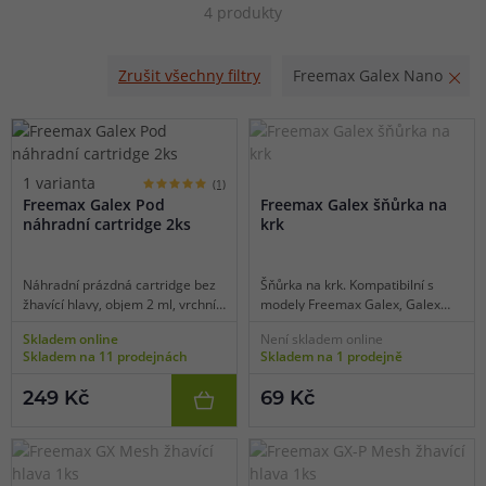
4 produkty
funkcí automatického potahu. Ve vrchní části modelu Galex
Nano se nachází cartridge Galex Pod s objemem 2 ml a
Zrušit všechny filtry
Freemax Galex Nano
mesh pletivem navržená s důrazem na maximálně
prokreslenou a výraznou chuť e-liquidu ve spojení s
dlouhou životností.
1 varianta
(1)
Freemax Galex Pod
Freemax Galex šňůrka na
náhradní cartridge 2ks
krk
Náhradní prázdná cartridge bez
Šňůrka na krk. Kompatibilní s
žhavící hlavy, objem 2 ml, vrchní
modely Freemax Galex, Galex
plnění, vhodné pro MTL vaping,
Nano a Galex Pro.
Skladem online
Není skladem online
2ks v balení.
Skladem na 11 prodejnách
Skladem na 1 prodejně
249 Kč
69 Kč