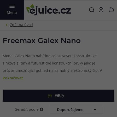
VYHLEDAT
Menu
Freemax Galex Nano
Model Galex Nano nabídne celokovovou konstrukci ze
zinkové slitiny a futuristické konstrukční prvky jako je
průzor umožňující pohled na samotný elektronický čip. V
těle e-cigarety na vás čeká integrovaná baterie se solidní
Pokračovat
kapacitou 800 mAh, která hravě zvládne mnohahodinový
intenzivní provoz bez nutnosti dobíjení. V přední části se
Filtry
nachází ovládací tlačítko, které slouží pro zapnutí a vypnutí
e-cigarety, pro zjištění stavu baterie, nebo pro nastavení
Seřadit podle
jednoho ze tří režimů výstupního napětí. DIsponuje také