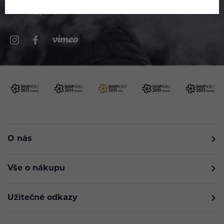
kdykoliv
O nás
Vše o nákupu
Užitečné odkazy