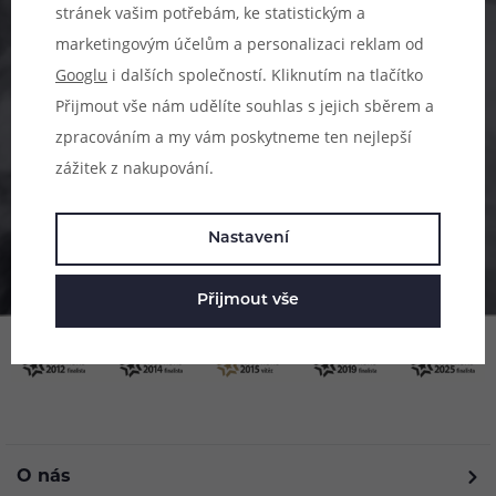
stránek vašim potřebám, ke statistickým a
Pomůžeme vám s výběrem
marketingovým účelům a personalizaci reklam od
Googlu
i dalších společností. Kliknutím na tlačítko
483 51 51 31
Přijmout vše nám udělíte souhlas s jejich sběrem a
Po–Pá: 09:00–17:00
zpracováním a my vám poskytneme ten nejlepší
info@ejuice.cz
zážitek z nakupování.
kdykoliv
Nastavení
Přijmout vše
O nás