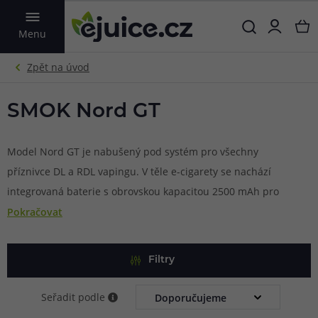
VYHLEDAT
Menu
SMOK Nord GT
Model Nord GT je nabušený pod systém pro všechny
příznivce DL a RDL vapingu. V těle e-cigarety se nachází
integrovaná baterie s obrovskou kapacitou 2500 mAh pro
intenzivní používání a provoz s vysokým výstupním
Pokračovat
výkonem. Výhodou modelu Nord GT je také možnost
regulace výstupního výkonu, ten lze regulovat v
Filtry
maximálním rozpětí 5 - 80 W. Nastavený výkon můžete
pohodlně sledovat na praktickém a čitelném displeji v
Seřadit podle
boční části. Vrchní část zařízení je osazena cartridgí s